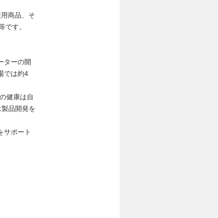
護用商品、そ
等です。
ーターの開
場では約4
らの健康は自
は製品開発を
をサポート