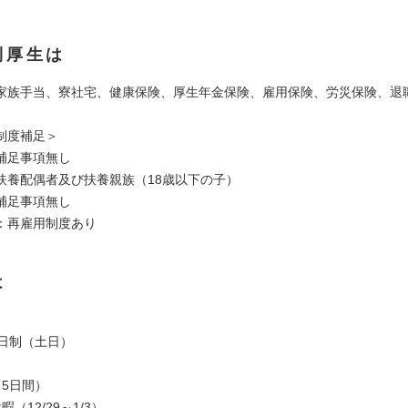
利厚生は
家族手当、寮社宅、健康保険、厚生年金保険、雇用保険、労災保険、退
制度補足＞
補足事項無し
扶養配偶者及び扶養親族（18歳以下の子）
補足事項無し
：再雇用制度あり
は
2日制（土日）
（5日間）
（12/29～1/3）