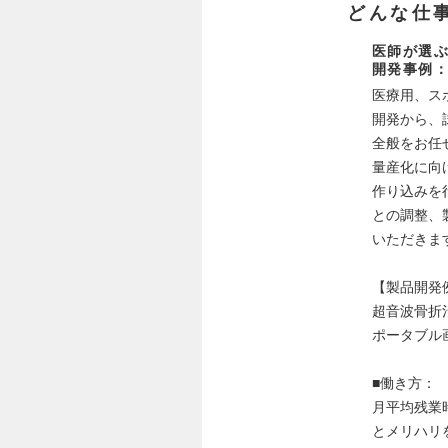
どんな仕
医師が選ぶ
開発事例
医療用、ス
開発から、
全般をお任
量産化に向
作り込みを
との調整、
いただきま
【製品開発
超音波骨折
ポータブル
■働き方：
月平均残業
とメリハリ