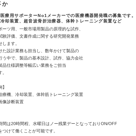
事か
医療用サポーターNo1メーカーでの医療機器開発職の募集です。
：冷却装置、超音波骨折治療器、体幹トレーニング装置など
ポーツ用、一般市場用製品の原理的な試作、
試験評価、文書作成に関する研究開発業務
せします。
けた設計業務も担当し、数年かけて製品の
行う中で、製品の基本設計、試作、協力会社
製品仕様調整等幅広い業務をご担当
す。
例】
治療機、冷却装置、体幹筋トレーニング装置
画像診断装置
時間は20時間程、水曜日はノー残業デーとなっておりON/OFF
をつけて働くことが可能です。