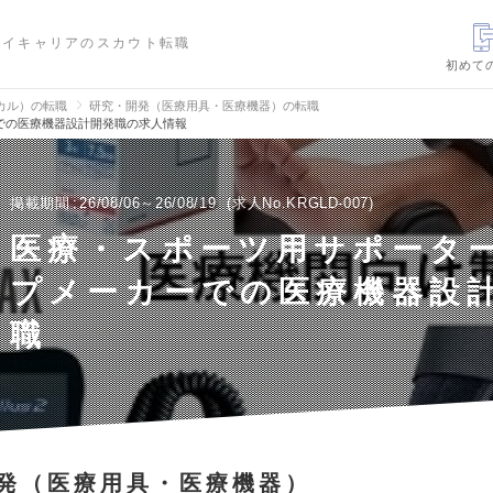
ハイキャリアのスカウト転職
初めて
カル）の転職
研究・開発（医療用具・医療機器）の転職
での医療機器設計開発職の求人情報
掲載期間
26/08/06～26/08/19
求人No.KRGLD-007
医療・スポーツ用サポータ
プメーカーでの医療機器設
職
発（医療用具・医療機器）