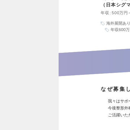
日本シグ
年収
500万円
海外展開あ
年収600
なぜ募集
我々はサポ
今後整形外
ご活躍いた