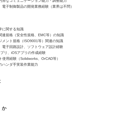
円滑なコミュニケーション能力・調整能力
、電子制御製品の開発業務経験（業界は不問）
学に関する知識
関連規格（安全性規格、EMC等）の知識
メント規格（ISO9001等）関連の知識
、電子回路設計、ソフトウェア設計経験
idアプリ、iOSアプリの作成経験
使用経験（Solidworks、OrCAD等）
のハンダ手実装作業能力
は
くか