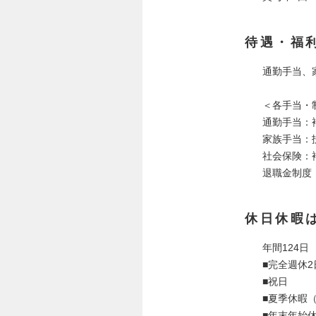
待遇・福
通勤手当、
＜各手当・
通勤手当：
家族手当：
社会保険：
退職金制度
休日休暇
年間124日
■完全週休
■祝日
■夏季休暇
■年末年始休暇