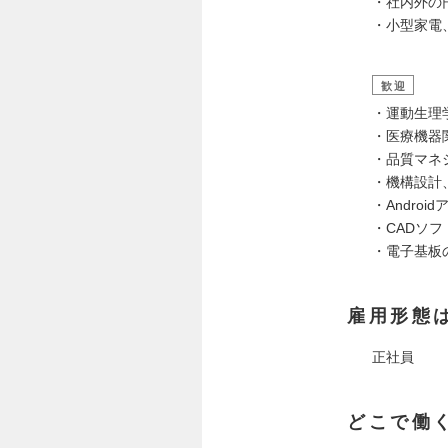
・社内外の
・小型家電
歓迎
・運動生理
・医療機器
・品質マネジ
・機構設計
・Andro
・CADソフト
・電子基板
雇用形態
正社員
どこで働