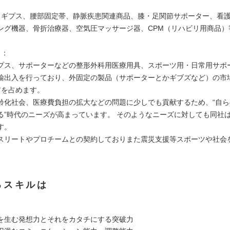
：ギプス、腰部固定帯、静脈疾患関連商品、膝・足関節サポーター、看
ング機器、骨折治療器、空気圧マッサージ器、CPM（リハビリ用商品）
力：
プス、サポーターなどの整形外科用医療用具、スポーツ用・日常用サポ
輸出入を行っており、外固定の製品（サポーターとかギブズなど）の市
アを占めます。
齢化社会、医療費負担の拡大などの問題に少しでも貢献するため、“自
る”時代のニーズが高まっています。 そのようなニーズに対しても同社
す。
スリートやプロチームとの契約しておりまた震災支援等スポーツや社会
。
るスキルは
を生む発想力とそれをカタチにする突破力