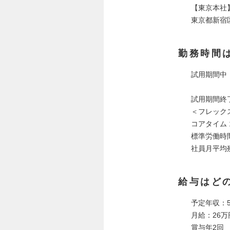
【東京本社
東京都新宿区
勤務時間
試用期間中（
試用期間終
＜フレック
コアタイム 1
標準労働時間
社員月平均
給与はど
予定年収：5
月給：26
賞与年2回