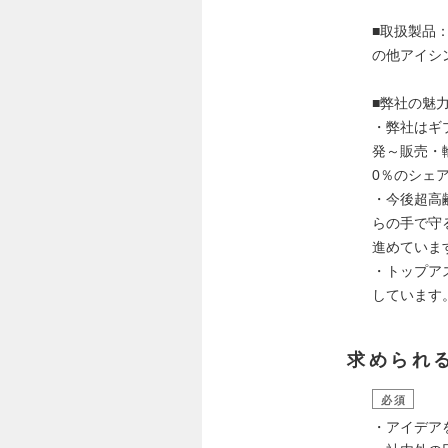
■取扱製品
の他アイシ
■弊社の魅
・弊社はギ
発～販売・
0％のシェ
・今後超高
らの手で守
進めていま
・トップア
しています
求められ
必須
・アイデア