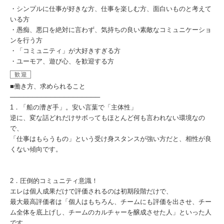
・シンプルに仕事が好きな方、仕事を楽しむ方、面白いものと考えて
いる方
・愚痴、悪口を絶対に言わず、気持ちの良い素敵なコミュニケーショ
ンを行う方
・「コミュニティ」が大好きすぎる方
・ユーモア、遊び心、を歓迎する方
歓迎
■働き方、求められること
────────────────────
1．「船の漕ぎ手」。安い言葉で「主体性」
逆に、変な話どれだけサボってもほとんど何も言われない環境なの
で、
「仕事はもらうもの」という受け身スタンスが強い方だと、相性が良
くない傾向です。
2．圧倒的コミュニティ意識！
エレは個人成果だけで評価されるのは初期段階だけで、
最大最高評価者は「個人はもちろん、チームにも評価を出させ、チー
ム全体を底上げし、チームのカルチャーを醸成させた人」といった人
です。