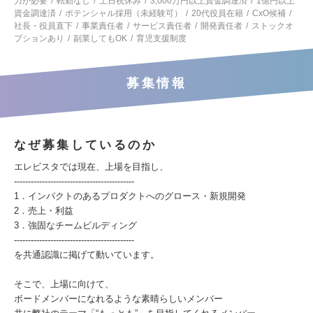
力が必要
転勤なし
土日祝休み
3,000万円以上資金調達済
1億円以上
資金調達済
ポテンシャル採用（未経験可）
20代役員在籍
CxO候補
社長・役員直下
事業責任者
サービス責任者
開発責任者
ストックオ
プションあり
副業してもOK
育児支援制度
募集情報
なぜ募集しているのか
エレビスタでは現在、上場を目指し、
-------------------------------------------
1．インパクトのあるプロダクトへのグロース・新規開発
2．売上・利益
3．強固なチームビルディング
-------------------------------------------
を共通認識に掲げて動いています。
そこで、上場に向けて、
ボードメンバーになれるような素晴らしいメンバー