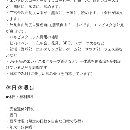
・エンドレスコーヒー制度→コーヒー、紅茶、水、野菜ジュースな
ど、無限に、永遠に、飲めます。
・二宮金次郎制度→本が、無限に、永遠に、読めます。（会社が購入
します）
・外見自由制度→髪色自由,服装自由？ 甘いです。エレビスタは外見
が自由です。
・バキビスタ（ジム費用の補助
・社内イベント→忘年会、花見、BBQ、スポーツ大会など
・部活→野球部、ボルダリング部、ゲーム部、サウナ部、フェス部な
どなど
・3ヶ月毎のエレビスタグループ総会など、一体感を創る場を多数設
けている活発な組織です！
・日本で2番目に楽しい飲み会（を自称しています）
休日休暇は
■休日・福利厚生
─────────────────
・完全週休2日制
・祝日
・夏季休暇（規定の日数を自由な日程で取得）
・年末年始休暇