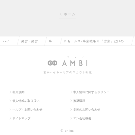
ホーム
ハイク
経営・経営企
事業
▷セールス×事業戦略◁ 「営業」だけのキ
ラス求
画・事業企画
企画
ャリアから新しい経験を積みたい人、事業
人TOP
系の転職
の転
戦略に参画！！の求人情報
職
若手ハイキャリアのスカウト転職
利用規約
求人情報に関するポリシー
個人情報の取り扱い
推奨環境
ヘルプ・お問い合わせ
参画のお問い合わせ
サイトマップ
エン会社概要
©
en Inc.