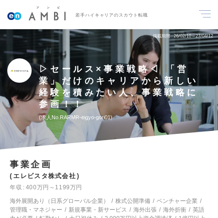
若手ハイキャリアのスカウト転職
掲載期間
26/02/10～27/04/12
▷セールス×事業戦略◁ 「営
業」だけのキャリアから新しい
経験を積みたい人、事業戦略に
参画！！
求人No.RARMR-eigyo-gori01
事業企画
エレビスタ株式会社
年収
400万円～1199万円
海外展開あり（日系グローバル企業）
株式公開準備
ベンチャー企業
管理職・マネジャー
新規事業・新サービス
海外出張
海外折衝
英語