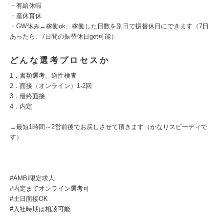
・有給休暇
・産休育休
・GW休み→稼働ok、稼働した日数を別日で振替休日にできます（7日
あったら、7日間の振替休日get可能）
どんな選考プロセスか
1．書類選考、適性検査
2．面接（オンライン）1-2回
3．最終面接
4．内定
→最短1時間～2営前後でお戻しさせて頂きます（かなりスピーディで
す）
#AMBI限定求⼈
#内定までオンライン選考可
#⼟⽇⾯接OK
#⼊社時期は相談可能