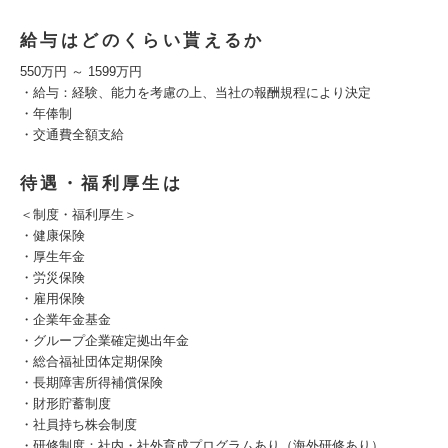
給与はどのくらい貰えるか
550万円 ～ 1599万円
・給与：経験、能力を考慮の上、当社の報酬規程により決定
・年俸制
・交通費全額支給
待遇・福利厚生は
＜制度・福利厚生＞
・健康保険
・厚生年金
・労災保険
・雇用保険
・企業年金基金
・グループ企業確定拠出年金
・総合福祉団体定期保険
・長期障害所得補償保険
・財形貯蓄制度
・社員持ち株会制度
・研修制度：社内・社外育成プログラムあり（海外研修あり）