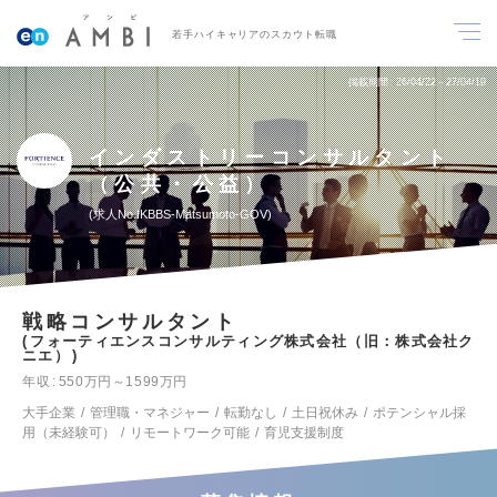
若手ハイキャリアのスカウト転職
掲載期間
26/04/22～27/04/19
インダストリーコンサルタント
（公共・公益）
求人No.IKBBS-Matsumoto-GOV
戦略コンサルタント
フォーティエンスコンサルティング株式会社（旧：株式会社ク
ニエ）
年収
550万円～1599万円
大手企業
管理職・マネジャー
転勤なし
土日祝休み
ポテンシャル採
用（未経験可）
リモートワーク可能
育児支援制度