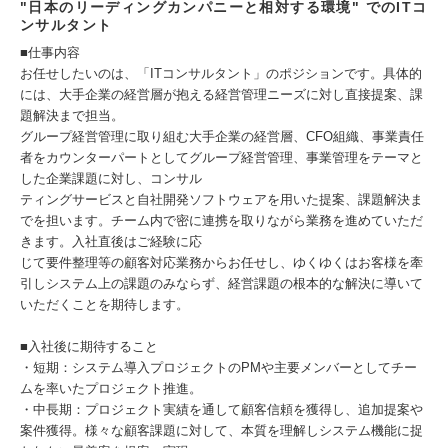
"日本のリーディングカンパニーと相対する環境" でのITコ
ンサルタント
■仕事内容
お任せしたいのは、「ITコンサルタント」のポジションです。具体的
には、大手企業の経営層が抱える経営管理ニーズに対し直接提案、課
題解決まで担当。
グループ経営管理に取り組む大手企業の経営層、CFO組織、事業責任
者をカウンターパートとしてグループ経営管理、事業管理をテーマと
した企業課題に対し、コンサル
ティングサービスと自社開発ソフトウェアを用いた提案、課題解決ま
でを担います。チーム内で密に連携を取りながら業務を進めていただ
きます。入社直後はご経験に応
じて要件整理等の顧客対応業務からお任せし、ゆくゆくはお客様を牽
引しシステム上の課題のみならず、経営課題の根本的な解決に導いて
いただくことを期待します。
■入社後に期待すること
・短期：システム導入プロジェクトのPMや主要メンバーとしてチー
ムを率いたプロジェクト推進。
・中長期：プロジェクト実績を通して顧客信頼を獲得し、追加提案や
案件獲得。様々な顧客課題に対して、本質を理解しシステム機能に捉