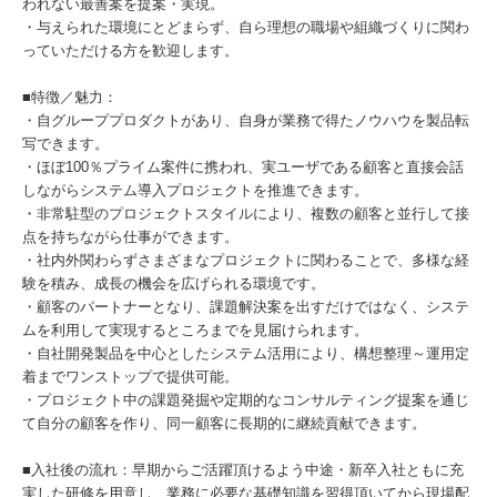
われない最善案を提案・実現。
・与えられた環境にとどまらず、自ら理想の職場や組織づくりに関わ
っていただける方を歓迎します。
■特徴／魅力：
・自グループプロダクトがあり、自身が業務で得たノウハウを製品転
写できます。
・ほぼ100％プライム案件に携われ、実ユーザである顧客と直接会話
しながらシステム導入プロジェクトを推進できます。
・非常駐型のプロジェクトスタイルにより、複数の顧客と並行して接
点を持ちながら仕事ができます。
・社内外関わらずさまざまなプロジェクトに関わることで、多様な経
験を積み、成長の機会を広げられる環境です。
・顧客のパートナーとなり、課題解決案を出すだけではなく、システ
ムを利用して実現するところまでを見届けられます。
・自社開発製品を中心としたシステム活用により、構想整理～運用定
着までワンストップで提供可能。
・プロジェクト中の課題発掘や定期的なコンサルティング提案を通じ
て自分の顧客を作り、同一顧客に長期的に継続貢献できます。
■入社後の流れ：早期からご活躍頂けるよう中途・新卒入社ともに充
実した研修を用意し、業務に必要な基礎知識を習得頂いてから現場配