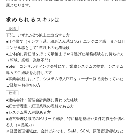
属となります。
求められるスキルは
必須
下記、いずれか2つ以上に該当する方
●IT企業で（インフラ系、組み込み系はNG）エンジニア職、またはIT
コンサル職として1年以上の勤務経験
●主体的に責任感を持って最後までやり遂げた業務経験をお持ちの方
（領域、業種、業務不問）
●SIer、コンサルティング会社にて、業務システムの提案、システム
導入のご経験をお持ちの方
●事業会社において、システム導入PJTをユーザー側で携わっていた
ご経験をお持ちの方
歓迎
●連結会計・管理会計業務に携わった経験
●経営管理室・経理業務の理解がある方
●システム導入経験ある方
●経営管理領域でのPJリード経験、特に構想整理や要件定義を仕切れ
る力（≒提案力）
※経営管理領域は、会計以外でも、S&M、SCM、原価管理領域など