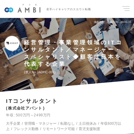
若手ハイキャリアのスカウト転職
掲載期間
26/07/28～26/08/10
経営管理・事業管理領域のITコ
ンサルタント／マネージャー・
スペシャリスト◆顧客は日本を
代表する企業
求人No.JADHC-001
ITコンサルタント
株式会社アバント
年収
500万円～2499万円
大手企業
管理職・マネジャー
転勤なし
土日祝休み
年収600万以
上
フレックス勤務
リモートワーク可能
育児支援制度