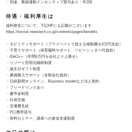
・別途、業績連動インセンティブ賞与あり：年2回
待遇・福利厚生は
福利厚生について、下記HPにも記載がございます。
https://recruit.newstech.co.jp/contents/pages/benefits
・モビリティサポート（プライベートで使える移動費を6万円支給）
・子育てサポート（保育園料サポート、ベビーシッター代負担）
・iDeCo＋（年間6万円を会社より上乗せ）
・リゾート型宿泊補助制度
・誕生日ギフト制度
・書籍購入サポート（全額会社負担）
・日経新聞オンライン、Business insiderなど法人契約
・フリードリンクあり
・慶弔金制度
・社保完備
・交通費支給
・PC/携帯貸与
・有料セミナー、講座への参加支援制度