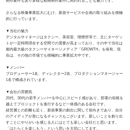
制作案件もあり多様な動画制作案件に関われることも魅力です。
さらなる映像事業拡大にむけ、新規サービスや企画の取り組みを積極
的に行っています。
▼当社の魅力
デジタルサイネージはタクシー、美容室、喫煙所等で、主にターゲッ
トが一定時間滞在する空間での需要が高まっており、その中で当社は
都内最大級のタクシーサイネージメディア「GROWTH」を保有。現
在は、その他の市場でも積極的に事業拡大中です。
▼メンバー
プロデューサー1名、ディレクター2名、プロダクションマネージャー
1名で構成されています。
▼会社の雰囲気
20代、30代の若手メンバーを中心にスピード感があり、部署の垣根を
越えてプロジェクトを進行するなど一体感のある会社です。
経営層との距離も近く、新規事業の創出に関して前向きであり、自分
のアイディアが形になるチャンスもございます。新しいことを創り出
すことにやりがいを感じる人にはとても楽しい会社だと思います。
「はたらくを楽しもう」という思いを大切にしてます。