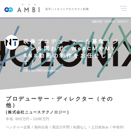
若手ハイキャリアのスカウト転職
掲載期間
26/08/04～26/08/17
映像プロデューサーを募集！ジ
ャンル問わず、WebCMやMV、
SNS動画の制作をお任せしま
す！
求人No.NWT-producer
プロデューサー・ディレクター（その
他）
株式会社ニューステクノロジー
年収
600万円～1099万円
ベンチャー企業
海外出張
英語力不問
転勤なし
土日祝休み
年収60