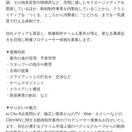
調。その他美容室や喫煙所など、空間に適したサイネージメディアを
開発しているほか、動画制作事業を内製化していることから、クリエ
イティブを「つくる」ところから消費者に「とどける」までを一気通
貫で行える体制です。
自社メディアも普及し、映像制作チームも案件が増え、更なる事業拡
大を目指し映像プロデューサー候補を募集します。
▼業務内容
・案件の進行管理、予算管理
・スタッフへの指示や教育
・企画の提案
・クライアントとの打合せ、交渉など
・チームマネジメント
・クライアント獲得
・新規事業の創出 など
▼やりがいや魅力
to C/to B企業問わず、幅広い業界からのTV・Web・タクシーなどの
CMやMVに関する動画制作案件のプロデューサー業務をお任せいたし
ます。当社が属するプライム市場上場のベクトルグループからの動画