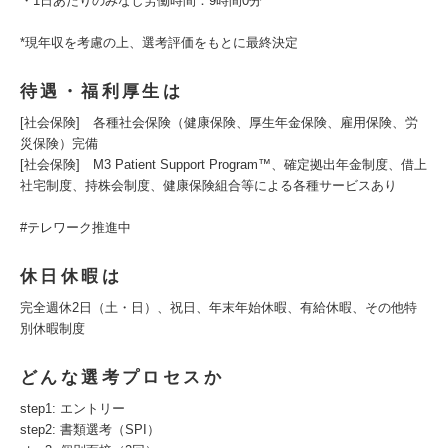
・1日あたりのみなし労働時間：9時間0分
*現年収を考慮の上、選考評価をもとに最終決定
待遇・福利厚生は
[社会保険] 各種社会保険（健康保険、厚生年金保険、雇用保険、労
災保険）完備
[社会保険] M3 Patient Support Program™、確定拠出年金制度、借上
社宅制度、持株会制度、健康保険組合等による各種サービスあり
#テレワーク推進中
休日休暇は
完全週休2日（土・日）、祝日、年末年始休暇、有給休暇、その他特
別休暇制度
どんな選考プロセスか
step1: エントリー
step2: 書類選考（SPI）