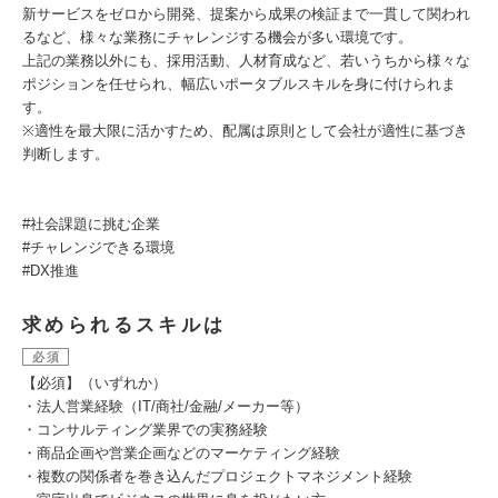
新サービスをゼロから開発、提案から成果の検証まで一貫して関われ
るなど、様々な業務にチャレンジする機会が多い環境です。
上記の業務以外にも、採用活動、人材育成など、若いうちから様々な
ポジションを任せられ、幅広いポータブルスキルを身に付けられま
す。
※適性を最大限に活かすため、配属は原則として会社が適性に基づき
判断します。
#社会課題に挑む企業
#チャレンジできる環境
#DX推進
求められるスキルは
必須
【必須】（いずれか）
・法人営業経験（IT/商社/金融/メーカー等）
・コンサルティング業界での実務経験
・商品企画や営業企画などのマーケティング経験
・複数の関係者を巻き込んだプロジェクトマネジメント経験