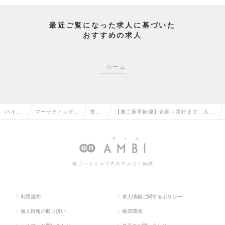
最近ご覧になった求人に基づいた
おすすめの求人
ホーム
ハイク
マーケティング・
営業
【第二新卒歓迎】企画～実行まで、入社
ラス求
販促企画・商品開
企画
1年目からプロジェクトをお任せ！次世
人TOP
発系の転職
の転
代リーダー候補の求人情報
職
若手ハイキャリアのスカウト転職
利用規約
求人情報に関するポリシー
個人情報の取り扱い
推奨環境