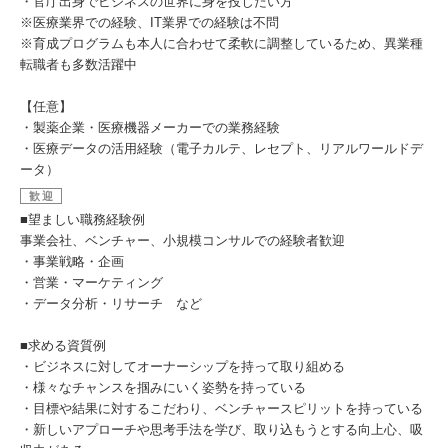
・官庁出身でビジネスの世界に身を投じたい方
※医療業界での経験、IT業界での経験は不問
※育成プログラムも本人に合わせて柔軟に調整しているため、異業種
転職者も多数活躍中
【任意】
・製薬企業・医療機器メーカーでの業務経験
・医療データの活用経験（電子カルテ、レセプト、リアルワールドデ
ータ）
歓迎
■望ましい職務経験例
事業会社、ベンチャー、小規模コンサルでの経験者歓迎
・事業戦略・企画
・営業・マーケティング
・データ分析・リサーチ など
■求める資質例
・ビジネスに対してオーナーシップを持って取り組める
・様々なチャンスを掴みにいく姿勢を持っている
・目標や結果に対するこだわり、ベンチャースピリットを持っている
・新しいアプローチや思考手法を学び、取り込もうとする向上心、吸