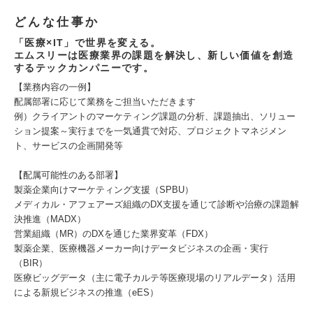
どんな仕事か
「医療×IT」で世界を変える。
エムスリーは医療業界の課題を解決し、新しい価値を創造
するテックカンパニーです。
【業務内容の一例】
配属部署に応じて業務をご担当いただきます
例）クライアントのマーケティング課題の分析、課題抽出、ソリュー
ション提案～実行までを一気通貫で対応、プロジェクトマネジメン
ト、サービスの企画開発等
【配属可能性のある部署】
製薬企業向けマーケティング支援（SPBU）
メディカル・アフェアーズ組織のDX支援を通じて診断や治療の課題解
決推進（MADX）
営業組織（MR）のDXを通じた業界変革（FDX）
製薬企業、医療機器メーカー向けデータビジネスの企画・実行
（BIR）
医療ビッグデータ（主に電子カルテ等医療現場のリアルデータ）活用
による新規ビジネスの推進（eES）