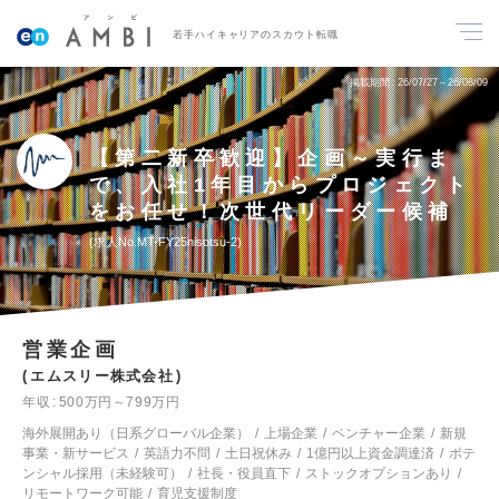
若手ハイキャリアのスカウト転職
掲載期間
26/07/27～26/08/09
【第二新卒歓迎】企画～実行ま
で、入社1年目からプロジェクト
をお任せ！次世代リーダー候補
求人No.MT-FY25nisotsu-2
営業企画
エムスリー株式会社
年収
500万円～799万円
海外展開あり（日系グローバル企業）
上場企業
ベンチャー企業
新規
事業・新サービス
英語力不問
土日祝休み
1億円以上資金調達済
ポテ
ンシャル採用（未経験可）
社長・役員直下
ストックオプションあり
リモートワーク可能
育児支援制度