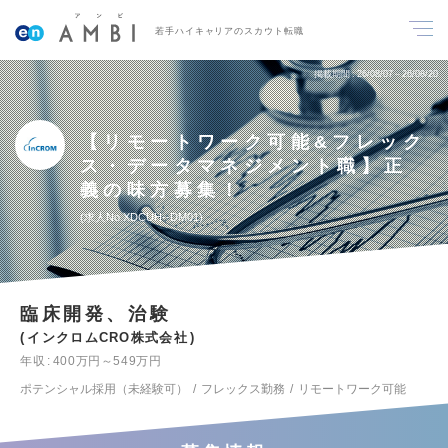
若手ハイキャリアのスカウト転職
掲載期間
26/08/07～26/08/20
【リモートワーク可能&フレック
ス・データマネジメント職】正
義の味方募集！
求人No.XDCUH--DM01
臨床開発、治験
インクロムCRO株式会社
年収
400万円～549万円
ポテンシャル採用（未経験可）
フレックス勤務
リモートワーク可能