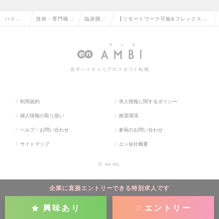
ハイク
技術・専門職系
臨床開
【リモートワーク可能&フレックス・
ラス求
（メディカル）
発、治験
データマネジメント職】正義の味方募
人TOP
の転職
の転職
集！の求人情報
若手ハイキャリアのスカウト転職
利用規約
求人情報に関するポリシー
個人情報の取り扱い
推奨環境
ヘルプ・お問い合わせ
参画のお問い合わせ
サイトマップ
エン会社概要
©
en Inc.
企業に直接エントリーできる特別求人です
興味あり
エントリー