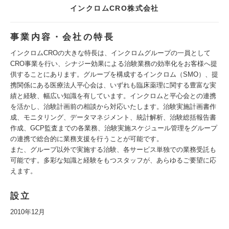
インクロムCRO株式会社
事業内容・会社の特長
インクロムCROの大きな特長は、インクロムグループの一員として
CRO事業を行い、シナジー効果による治験業務の効率化をお客様へ提
供することにあります。グループを構成するインクロム（SMO）、提
携関係にある医療法人平心会は、いずれも臨床薬理に関する豊富な実
績と経験、幅広い知識を有しています。インクロムと平心会との連携
を活かし、治験計画前の相談から対応いたします。治験実施計画書作
成、モニタリング、データマネジメント、統計解析、治験総括報告書
作成、GCP監査までの各業務、治験実施スケジュール管理をグループ
の連携で総合的に業務支援を行うことが可能です。
また、グループ以外で実施する治験、各サービス単独での業務受託も
可能です。多彩な知識と経験をもつスタッフが、あらゆるご要望に応
えます。
設立
2010年12月