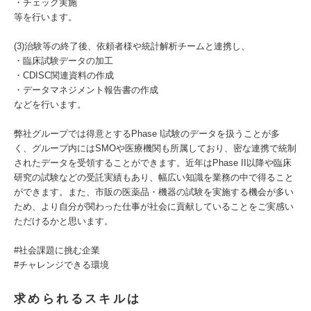
・チェック実施
等を行います。
(3)治験等の終了後、依頼者様や統計解析チームと連携し、
・臨床試験データの加工
・CDISC関連資料の作成
・データマネジメント報告書の作成
などを行います。
弊社グループでは得意とするPhase I試験のデータを扱うことが多
く、グループ内にはSMOや医療機関も所属しており、密な連携で統制
されたデータを受領することができます。近年はPhase II以降や臨床
研究の試験などの受託実績もあり、幅広い知識を業務の中で得ること
ができます。また、市販の医薬品・機器の試験を実施する機会が多い
ため、より自分が関わった仕事が社会に貢献していることをご実感い
ただけるかと思います。
#社会課題に挑む企業
#チャレンジできる環境
求められるスキルは