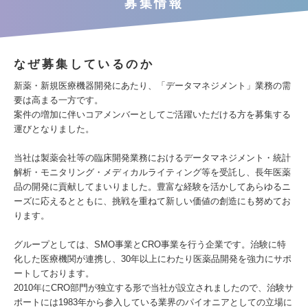
募集情報
なぜ募集しているのか
新薬・新規医療機器開発にあたり、「データマネジメント」業務の需
要は高まる一方です。
案件の増加に伴いコアメンバーとしてご活躍いただける方を募集する
運びとなりました。
当社は製薬会社等の臨床開発業務におけるデータマネジメント・統計
解析・モニタリング・メディカルライティング等を受託し、長年医薬
品の開発に貢献してまいりました。豊富な経験を活かしてあらゆるニ
ーズに応えるとともに、挑戦を重ねて新しい価値の創造にも努めてお
ります。
グループとしては、SMO事業とCRO事業を行う企業です。治験に特
化した医療機関が連携し、30年以上にわたり医薬品開発を強力にサポ
ートしております。
2010年にCRO部門が独立する形で当社が設立されましたので、治験サ
ポートには1983年から参入している業界のパイオニアとしての立場に