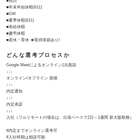
■祝日
■年末年始休暇(6日)
■GW
■夏季休暇(6日)
■有給休暇
■慶弔休暇
■産休・育休 ★取得実績あり!
どんな選考プロセスか
Google Meetによるオンライン1次面談
↓↓↓
オンライン/オフライン 面接
↓↓↓
内定通知
↓↓↓
内定承諾
↓↓↓
入社（フルリモートの場合は、出張ベースで2日～1週間 新大阪勤務）
#内定までオンライン選考可
#入社時期は相談可能