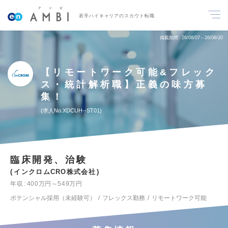
若手ハイキャリアのスカウト転職
掲載期間
26/08/07～26/08/20
【リモートワーク可能&フレック
ス・統計解析職】正義の味方募
集！
求人No.XDCUH--ST01
臨床開発、治験
インクロムCRO株式会社
年収
400万円～549万円
ポテンシャル採用（未経験可）
フレックス勤務
リモートワーク可能