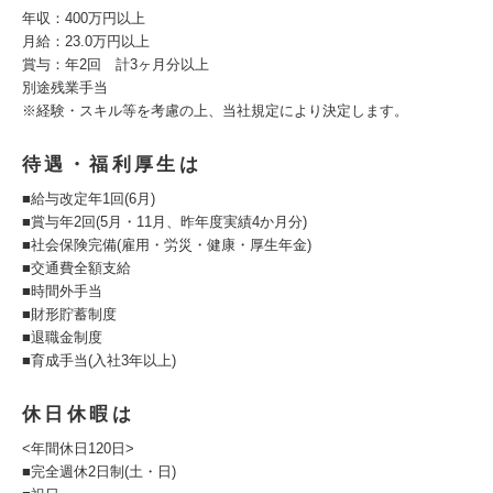
年収：400万円以上
月給：23.0万円以上
賞与：年2回 計3ヶ月分以上
別途残業手当
※経験・スキル等を考慮の上、当社規定により決定します。
待遇・福利厚生は
■給与改定年1回(6月)
■賞与年2回(5月・11月、昨年度実績4か月分)
■社会保険完備(雇用・労災・健康・厚生年金)
■交通費全額支給
■時間外手当
■財形貯蓄制度
■退職金制度
■育成手当(入社3年以上)
休日休暇は
<年間休日120日>
■完全週休2日制(土・日)