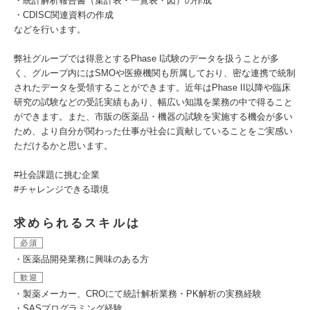
・統計解析報告書（集計表・一覧表・図）の作成
・CDISC関連資料の作成
などを行います。
弊社グループでは得意とするPhase I試験のデータを扱うことが多
く、グループ内にはSMOや医療機関も所属しており、密な連携で統制
されたデータを受領することができます。近年はPhase II以降や臨床
研究の試験などの受託実績もあり、幅広い知識を業務の中で得ること
ができます。また、市販の医薬品・機器の試験を実施する機会が多い
ため、より自分が関わった仕事が社会に貢献していることをご実感い
ただけるかと思います。
#社会課題に挑む企業
#チャレンジできる環境
求められるスキルは
必須
・医薬品開発業務に興味のある方
歓迎
・製薬メーカー、CROにて統計解析業務・PK解析の実務経験
・SASプログラミング経験