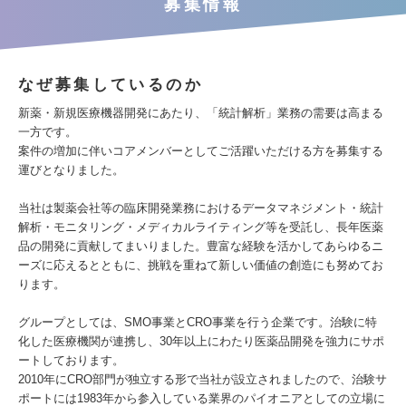
募集情報
なぜ募集しているのか
新薬・新規医療機器開発にあたり、「統計解析」業務の需要は高まる
一方です。
案件の増加に伴いコアメンバーとしてご活躍いただける方を募集する
運びとなりました。
当社は製薬会社等の臨床開発業務におけるデータマネジメント・統計
解析・モニタリング・メディカルライティング等を受託し、長年医薬
品の開発に貢献してまいりました。豊富な経験を活かしてあらゆるニ
ーズに応えるとともに、挑戦を重ねて新しい価値の創造にも努めてお
ります。
グループとしては、SMO事業とCRO事業を行う企業です。治験に特
化した医療機関が連携し、30年以上にわたり医薬品開発を強力にサポ
ートしております。
2010年にCRO部門が独立する形で当社が設立されましたので、治験サ
ポートには1983年から参入している業界のパイオニアとしての立場に