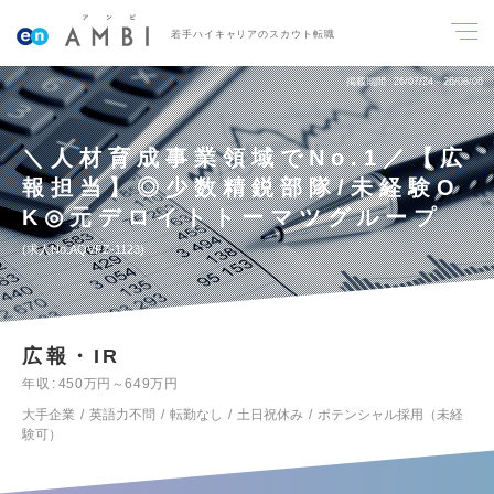
若手ハイキャリアのスカウト転職
掲載期間
26/07/24～26/08/06
＼人材育成事業領域でNo.1／【広
報担当】◎少数精鋭部隊/未経験O
K◎元デロイトトーマツグループ
求人No.AQVFZ-1123
広報・IR
年収
450万円～649万円
大手企業
英語力不問
転勤なし
土日祝休み
ポテンシャル採用（未経
験可）