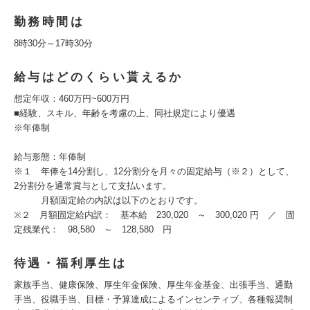
勤務時間は
8時30分～17時30分
給与はどのくらい貰えるか
想定年収：460万円~600万円
■経験、スキル、年齢を考慮の上、同社規定により優遇
※年俸制
給与形態：年俸制
※１ 年俸を14分割し、12分割分を月々の固定給与（※２）として、
2分割分を通常賞与として支払います。
月額固定給の内訳は以下のとおりです。
※２ 月額固定給内訳： 基本給 230,020 ～ 300,020 円 ／ 固
定残業代： 98,580 ～ 128,580 円
待遇・福利厚生は
家族手当、健康保険、厚生年金保険、厚生年金基金、出張手当、通勤
手当、役職手当、目標・予算達成によるインセンティブ、各種報奨制