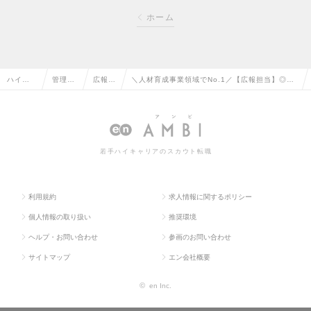
ホーム
ハイク
管理部
広報・
＼人材育成事業領域でNo.1／【広報担当】◎少
ラス求
門系の
IRの
数精鋭部隊/未経験OK◎元デロイトトーマツグ
人TOP
転職
転職
ループの求人情報
若手ハイキャリアのスカウト転職
利用規約
求人情報に関するポリシー
個人情報の取り扱い
推奨環境
ヘルプ・お問い合わせ
参画のお問い合わせ
サイトマップ
エン会社概要
©
en Inc.