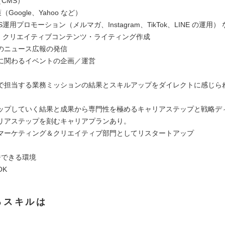
（CMS）
策（Google、Yahoo など）
NS運用プロモーション（メルマガ、Instagram、TikTok、LINE の運用）
制作、クリエイティブコンテンツ・ライティング作成
のニュース広報の発信
に関わるイベントの企画／運営
で担当する業務ミッションの結果とスキルアップをダイレクトに感じら
。
ップしていく結果と成果から専門性を極めるキャリアステップと戦略デ
リアステップを刻むキャリアプランあり。
マーケティング＆クリエイティブ部門としてリスタートアップ
ジできる環境
OK
るスキルは