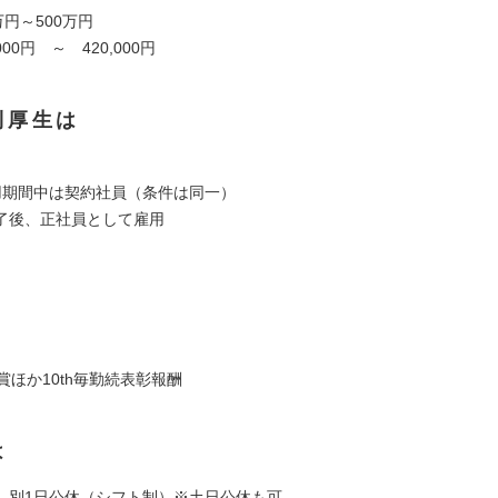
万円～500万円
000円 ～ 420,000円
利厚生は
】
用期間中は契約社員（条件は同一）
了後、正社員として雇用
】
賞ほか10th毎勤続表彰報酬
は
、別1日公休（シフト制）※土日公休も可