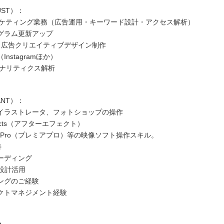
ST）：
ーケティング業務（広告運用・キーワード設計・アクセス解析）
グラム更新アップ
P・広告クリエイティブデザイン制作
Instagramほか）
eアナリティクス解析
NT）：
イラストレータ、フォトショップの操作
effects（アフターエフェクト）
ere Pro（プレミアプロ）等の映像ソフト操作スキル。
善
ーディング
M設計活用
ングのご経験
クトマネジメント経験