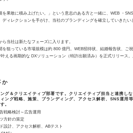
績を果敢に積み上げたい。」という意志のある方と一緒に、WEB ・SN
、ディレクションを手がけ、当社のブランディングを確立していきたい
から当社は新たなフェーズに入ります。
開を狙っている市場規模は約 800 億円。WEB招待状、結婚報告状、ご
b で叶える画期的な DXソリューション（特許出願済み）を正式リリース
事か
ィング＆クリエイティブ部署です。クリエイティブ担当と連携しな
ィング戦略、施策、ブランディング、アクセス解析、SNS運用
ます。
広告戦略検討～広告運用
ンツ方針の策定
ード設計、アクセス解析、ABテスト