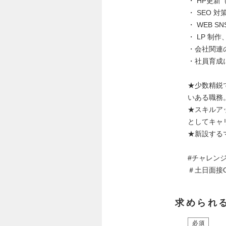
・ HP更新
・ SEO 対
・ WEB S
・ LP 
・会社関連
・社員育成
★少数精鋭
いある職務
★スキルア
としてキャ
★新設する
#チャレン
＃土日面接
求められ
必須