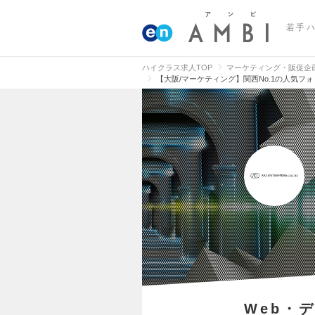
若手
ハイクラス求人TOP
マーケティング・販促企
【大阪/マーケティング】関西No.1の人気
Web・