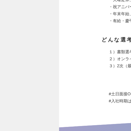
・祝アニバ
・年末年始
・有給・慶
どんな選
１）書類選
２）オンラ
３）2次（
#土日面接O
#入社時期