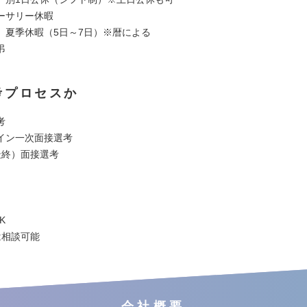
ーサリー休暇
、夏季休暇（5日～7日）※暦による
弔
考プロセスか
考
イン一次面接選考
最終）面接選考
K
は相談可能
会社概要