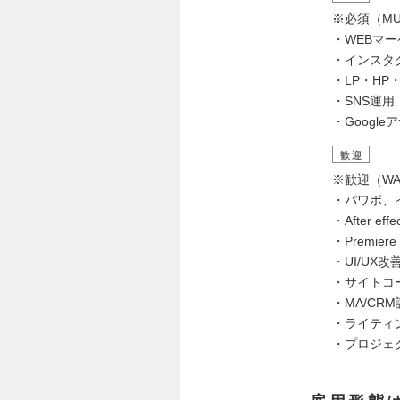
※必須（MU
・WEBマ
・インスタ
・LP・H
・SNS運用（
・Googl
歓迎
※歓迎（WA
・パワポ、
・After 
・Premi
・UI/UX改
・サイトコ
・MA/CR
・ライティ
・プロジェ