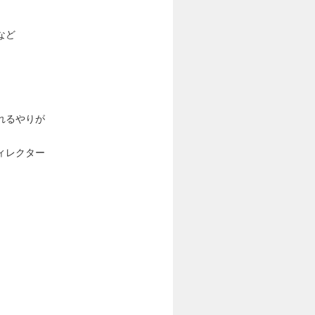
 など
れるやりが
ィレクター