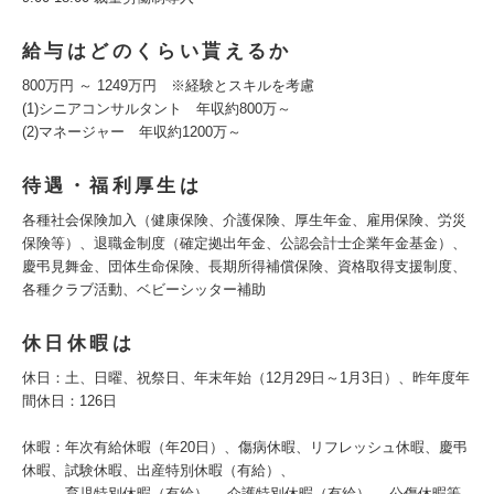
給与はどのくらい貰えるか
800万円 ～ 1249万円 ※経験とスキルを考慮
(1)シニアコンサルタント 年収約800万～
(2)マネージャー 年収約1200万～
待遇・福利厚生は
各種社会保険加入（健康保険、介護保険、厚生年金、雇用保険、労災
保険等）、退職金制度（確定拠出年金、公認会計士企業年金基金）、
慶弔見舞金、団体生命保険、長期所得補償保険、資格取得支援制度、
各種クラブ活動、ベビーシッター補助
休日休暇は
休日：土、日曜、祝祭日、年末年始（12月29日～1月3日）、昨年度年
間休日：126日
休暇：年次有給休暇（年20日）、傷病休暇、リフレッシュ休暇、慶弔
休暇、試験休暇、出産特別休暇（有給）、
育児特別休暇（有給） 、介護特別休暇（有給） 、公傷休暇等