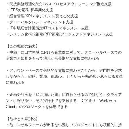
・間接業務最適化/ビジネスプロセスアウトソーシング推進支援
・IFRS対応/決算早期化支援
・経営管理/KPIマネジメント/見える化支援
・グローバルタレントマネジメント支援
・IT中期経営計画策定/ITコストマネジメント支援
・システム化構想策定/RFP策定/プロジェクトマネジメント支援
【この職種の魅力】
・中部・西日本領域における企業群に対して、グローバルベースでの
企業力と知見をもって地元から長期的な支援に携われる
・アカウントベースで包括的な支援に携わることから、専門性を追求
しながらも、戦略、業務、組織/人、ITといった幅の広いあらゆる変革
に携われる
・企画や計画を「絵に描いた餅」に終わらせるのではなく、クライア
ントに寄り添い、その実行までを支援する、文字通り「Work with
Client」のプロジェクトを体感できる
【他社との差別化】
・他コンサルファームが出来ない難しいプロジェクトにも積極的に携