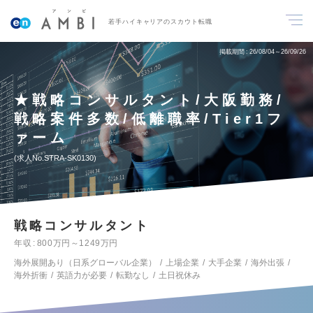
若手ハイキャリアのスカウト転職
掲載期間
26/08/04～26/09/26
★戦略コンサルタント/大阪勤務/
戦略案件多数/低離職率/Tier1フ
ァーム
求人No.STRA-SK0130
戦略コンサルタント
年収
800万円～1249万円
海外展開あり（日系グローバル企業）
上場企業
大手企業
海外出張
海外折衝
英語力が必要
転勤なし
土日祝休み