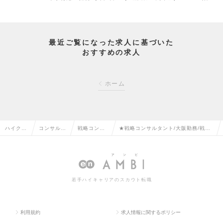
最近ご覧になった求人に基づいた
おすすめの求人
ホーム
ハイクラ
コンサルタ
戦略コンサ
★戦略コンサルタント/大阪勤務/戦略
ス求人T
ント系の転
ルタントの
案件多数/低離職率/Tier1ファームの求
OP
職
転職
人情報
若手ハイキャリアのスカウト転職
利用規約
求人情報に関するポリシー