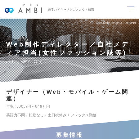
若手ハイキャリアのスカウト転職
掲載期間
26/08/03～26/08/16
Web制作ディレクター／自社メデ
ィア担当(女性ファッション誌等)
求人No.PKETR-17791
デザイナー（Web・モバイル・ゲーム関
連）
年収
500万円～649万円
英語力不問
転勤なし
土日祝休み
フレックス勤務
募集情報