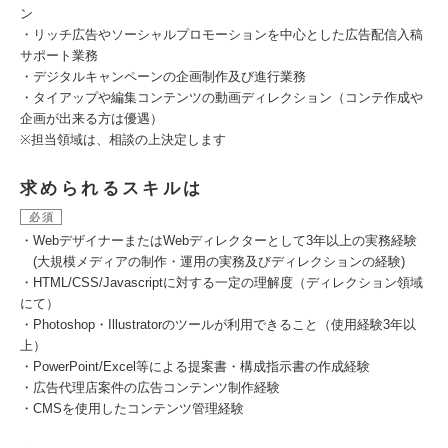
ン
・リッチ広告やソーシャルプロモーションを中心とした広告配信入稿
サポート業務
・デジタルキャンペーンの企画制作及び進行業務
・タイアップや編集コンテンツの動画ディレクション（コンテ作成や
企画が出来る方は優遇）
※担当領域は、相談の上決定します
求められるスキルは
必須
・WebデザイナーまたはWebディレクターとして3年以上の実務経験
(大規模メディアの制作・運用の実務及びディレクションの経験)
・HTML/CSS/Javascriptに対する一定の理解度（ディレクション領域
にて）
・Photoshop・Illustratorのツールが利用できること（使用経験3年以
上）
・PowerPoint/Excel等による提案書・構成指示書の作成経験
・広告代理店案件の広告コンテンツ制作経験
・CMSを使用したコンテンツ管理経験