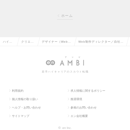
ホーム
ハイク
クリエイ
デザイナー（Web・
Web制作ディレクター／自社メ
ラス求
ティブ系
モバイル・ゲーム関
ディア担当(女性ファッション誌
人TOP
の転職
連）の転職
等)の求人情報
若手ハイキャリアのスカウト転職
利用規約
求人情報に関するポリシー
個人情報の取り扱い
推奨環境
ヘルプ・お問い合わせ
参画のお問い合わせ
サイトマップ
エン会社概要
©
en Inc.