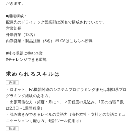
だきます。
■組織構成：
配属先のドライテック営業部は20名で構成されています。
営業部長
外勤営業（12名）
内勤営業・製品担当（8名）※LCAはこちらへ所属
#社会課題に挑む企業
#チャレンジできる環境
求められるスキルは
必須
・ロボット、FA機器関連のシステムプログラミングまたは制御系プロ
グラミング経験のある方。
・出張可能な方（頻度：月に１、２回程度の見込み。1回の出張日数
は2,3日～1週間程度）
・読み書きができるレベルの英語力（海外本社・支社との英語コミュ
ニケーション可能な方、翻訳ツール使用可）
歓迎