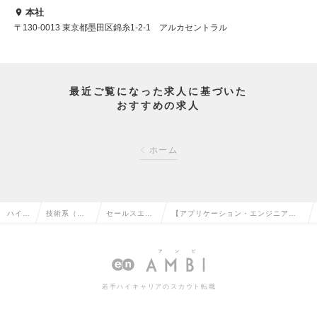
本社
〒130-0013 東京都墨田区錦糸1-2-1 アルカセントラル
最近ご覧になった求人に基づいた
おすすめの求人
ホーム
ハイク
技術系（電
セールスエン
【アプリケーション・エンジニア】
ラス求
気・電子・
ジニア（電
産業用自動化機器の技術サポート /年
人TO
半導体）の
気・電子）の
休125日・外資系メーカーの求人情報
P
転職
転職
若手ハイキャリアのスカウト転職