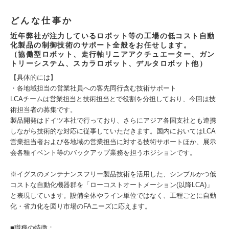
どんな仕事か
近年弊社が注力しているロボット等の工場の低コスト自動
化製品の制御技術のサポート全般をお任せします。
（協働型ロボット、走行軸リニアアクチュエーター、ガン
トリーシステム、スカラロボット、デルタロボット他）
【具体的には】
・各地域担当の営業社員への客先同行含む技術サポート
LCAチームは営業担当と技術担当とで役割を分担しており、今回は技
術担当者の募集です。
製品開発はドイツ本社で行っており、さらにアジア各国支社とも連携
しながら技術的な対応に従事していただきます。国内においてはLCA
営業担当者および各地域の営業担当に対する技術サポートほか、展示
会各種イベント等のバックアップ業務を担うポジションです。
※イグスのメンテナンスフリー製品技術を活用した、シンプルかつ低
コストな自動化機器群を「ローコストオートメーション(以降LCA)」
と表現しています。設備全体やライン単位ではなく、工程ごとに自動
化・省力化を図り市場のFAニーズに応えます。
■職務の特徴：