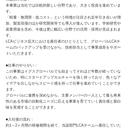
本事業は当社では比較的新しい分野であり、大きく投資を進めていま
す。
「軽量・無潤滑・低コスト」という特徴が注目され近年引き合いが増
加、製造現場のほか研究開発等でも導入が進んでいます。学術研究や
産業用途を含め、今後は更に幅広い分野での活用・採用が見込まれま
す。
LCAビジネス拡大における責任者のひとりとして、グローバルLCAチ
ームのバックアップを受けながら、技術担当として事業成長をサポー
トいただきます。
■仕事のやりがい：
この事業はイグスグローバルでも始まってそれほど年数が経っていな
いため、特にスタートアップカルチャーを強く持っており、色々なア
イデアを出しながらスピード感を持って仕事を進めていくことができ
ます。
グローバルに連携を深めながら、主要メンバーの一人として最も将来
性のある市場の自動化ニーズに応える事業を育てていく責任感と面白
味を実感することができます。
■入社後の流れ：
約1～2ヶ月間の研修期間を経て、当該部門LCAチームへ着任していた