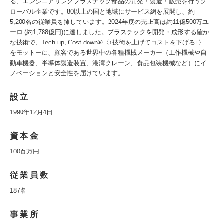
る、エンジニアリングプラスチック部品の開発・製造・販売を行うグ
ローバル企業です。80以上の国と地域にサービス網を展開し、約
5,200名の従業員を擁しています。2024年度の売上高は約11億500万ユ
ーロ (約1,788億円)に達しました。プラスチックを開発・成形する確か
な技術で、Tech up, Cost down®〈↑技術を上げてコストを下げる↓〉
をモットーに、顧客である世界中の各種機械メーカー（工作機械や自
動車機器、半導体製造装置、港湾クレーン、食品包装機械など）にイ
ノベーションと安全性を届けています。
設立
1990年12月4日
資本金
100百万円
従業員数
187名
事業所