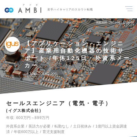
若手ハイキャリアのスカウト転職
掲載期間
25/11/06～27/10/02
【アプリケーション・エンジニ
ア】産業用自動化機器の技術サ
ポート /年休125日・外資系メー
カー
求人No.OOLYQ-006
セールスエンジニア（電気・電子）
イグス株式会社
年収
600万円～899万円
外資系企業
英語力が必要
転勤なし
土日祝休み
1億円以上資金調達
済
年収600万以上
育児支援制度