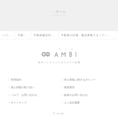
ホーム
ハイク
不動産
不動産鑑定評価
不動産の評価・鑑定業務スタッフ／東
ラス求
系専門
（デューデリジ
京STD上場企業グループ／年間休日12
人TOP
職の転
ェンス）の転職
0日以上（土日祝休み）の求人情報
職
若手ハイキャリアのスカウト転職
利用規約
求人情報に関するポリシー
個人情報の取り扱い
推奨環境
ヘルプ・お問い合わせ
参画のお問い合わせ
サイトマップ
エン会社概要
©
en Inc.