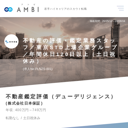
若手ハイキャリアのスカウト転職
掲載期間
26/05/12～28/08/04
不動産の評価・鑑定業務スタッ
フ／東京STD上場企業グループ
／年間休日120日以上（土日祝
休み）
求人No.PLNZS-001
不動産鑑定評価（デューデリジェンス）
株式会社日本保証
年収
400万円～749万円
転勤なし
土日祝休み