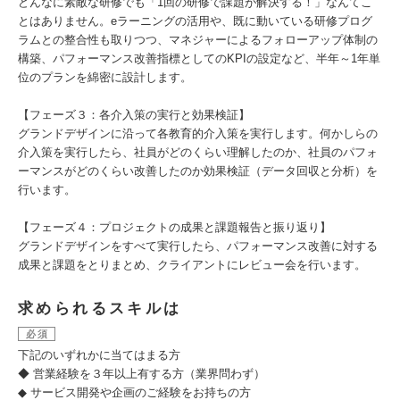
どんなに素敵な研修でも「1回の研修で課題が解決する！」なんてこ
とはありません。eラーニングの活用や、既に動いている研修プログ
ラムとの整合性も取りつつ、マネジャーによるフォローアップ体制の
構築、パフォーマンス改善指標としてのKPIの設定など、半年～1年単
位のプランを綿密に設計します。
【フェーズ３：各介入策の実行と効果検証】
グランドデザインに沿って各教育的介入策を実行します。何かしらの
介入策を実行したら、社員がどのくらい理解したのか、社員のパフォ
ーマンスがどのくらい改善したのか効果検証（データ回収と分析）を
行います。
【フェーズ４：プロジェクトの成果と課題報告と振り返り】
グランドデザインをすべて実行したら、パフォーマンス改善に対する
成果と課題をとりまとめ、クライアントにレビュー会を行います。
求められるスキルは
必須
下記のいずれかに当てはまる方
◆ 営業経験を３年以上有する方（業界問わず）
◆ サービス開発や企画のご経験をお持ちの方