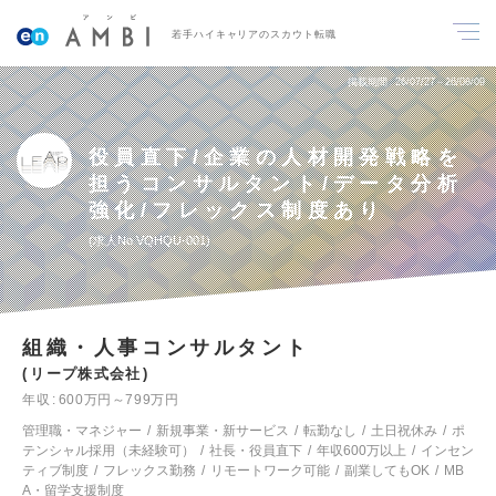
若手ハイキャリアのスカウト転職
掲載期間
26/07/27～26/08/09
役員直下/企業の人材開発戦略を
担うコンサルタント/データ分析
強化/フレックス制度あり
求人No.VQHQU-001
組織・人事コンサルタント
リープ株式会社
年収
600万円～799万円
管理職・マネジャー
新規事業・新サービス
転勤なし
土日祝休み
ポ
テンシャル採用（未経験可）
社長・役員直下
年収600万以上
インセン
ティブ制度
フレックス勤務
リモートワーク可能
副業してもOK
MB
A・留学支援制度