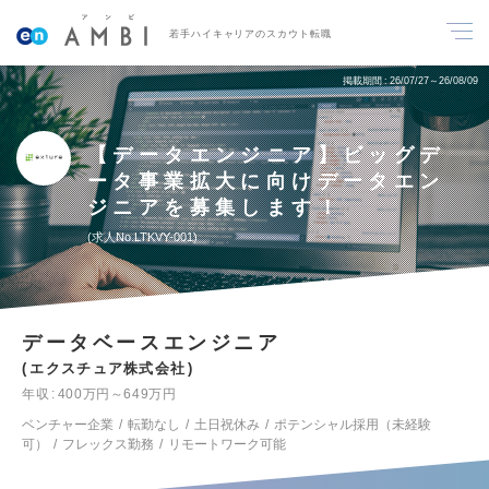
若手ハイキャリアのスカウト転職
掲載期間
26/07/27～26/08/09
【データエンジニア】ビッグデ
ータ事業拡大に向けデータエン
ジニアを募集します！
求人No.LTKVY-001
データベースエンジニア
エクスチュア株式会社
年収
400万円～649万円
ベンチャー企業
転勤なし
土日祝休み
ポテンシャル採用（未経験
可）
フレックス勤務
リモートワーク可能