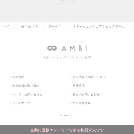
ハイク
技術系（IT・
データベー
【データエンジニア】ビッグデータ
ラス求
Web・通信
スエンジニ
事業拡大に向けデータエンジニアを
人TOP
系）の転職
アの転職
募集します！の求人情報
若手ハイキャリアのスカウト転職
利用規約
求人情報に関するポリシー
個人情報の取り扱い
推奨環境
ヘルプ・お問い合わせ
参画のお問い合わせ
サイトマップ
エン会社概要
©
en Inc.
企業に直接エントリーできる特別求人です