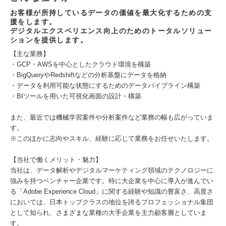
お客様が所持しているデータの価値を最大化するための支
援をします。
デジタルエクスペリエンス向上のためのトータルソリュー
ションを提供します。
【主な業務】
・GCP・AWSを中心としたクラウド環境を構築
・BigQueryやRedshiftなどの分析基盤にデータを格納
・データを利用可能な状態にするためのデータパイプライン構築
・BIツールを用いた可視化画面の設計・構築
また、最近では機械学習案件や分析案件など業務の幅も広がっていま
す。
※このほかに志向やスキル、経験に応じて業務をお任せいたします。
【当社で働くメリット・魅力】
当社は、データ解析やデジタルマーケティング領域のテクノロジーに
強みを持つベンチャー企業です。特に大企業を中心に導入が進んでい
る「Adobe Experience Cloud」に関する経験や知識の豊富さ、高度さ
においては、日本トップクラスの地位を誇るプロフェッショナル集団
として知られ、さまざまな業種の大手企業を主力顧客層としていま
す。