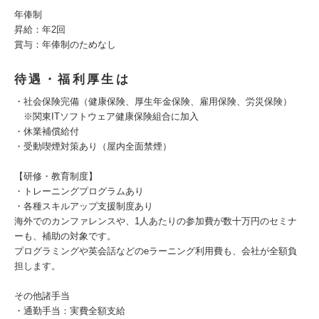
年俸制
昇給：年2回
賞与：年俸制のためなし
待遇・福利厚生は
・社会保険完備（健康保険、厚生年金保険、雇用保険、労災保険）
※関東ITソフトウェア健康保険組合に加入
・休業補償給付
・受動喫煙対策あり（屋内全面禁煙）
【研修・教育制度】
・トレーニングプログラムあり
・各種スキルアップ支援制度あり
海外でのカンファレンスや、1人あたりの参加費が数十万円のセミナ
ーも、補助の対象です。
プログラミングや英会話などのeラーニング利用費も、会社が全額負
担します。
その他諸手当
・通勤手当：実費全額支給