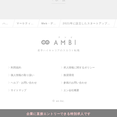
ホーム
ハイ
マーケティン
Web・デジ
2021年に設立したスタートアップ企
クラ
グ・販促企
タルマーケ
業｜事業拡大に伴う新たなデジタルマ
ス求
画・商品開発
ティングの
ーケティング事業の運用者募集！の求
人TO
系の転職
転職
人情報
若手ハイキャリアのスカウト転職
P
利用規約
求人情報に関するポリシー
個人情報の取り扱い
推奨環境
ヘルプ・お問い合わせ
参画のお問い合わせ
サイトマップ
エン会社概要
©
en Inc.
企業に直接エントリーできる特別求人です