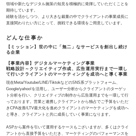
領域や新たなデジタル施策の知見を積極的に発揮していただくことを
期待しています。
経験を活かしつつ、より大きな裁量の中でクライアントの事業成長に
直接関わりたい方にとって、挑戦できる環境をご用意しています。
どんな仕事か
【ミッション】世の中に「無二」なサービスを創出し続け
る企業
【事業内容】デジタルマーケティング事業
戦略設計～クリエイティブ作成、広告運用実行まで一環し
て行いクライアントのマーケティングを成功へと導く事業
現在Meta/Youtube/LINE/TiktokなどのSNS系プラットフォーム、
Google/yahoo!を活用し、ユーザー分析からクライアントのターゲッ
ト分析を行い、クリエイティブの制作から広告運用までを一環して行
っております。営業と連携しクライアントから独占でご予算をいただ
きCPA改善/LTV最大化を進めクライアントのマーケティングを成功へ
と導き、クライアントと共に成長していく事業になります。
ASPから案件を引いて運用するケースもございますが、多くはクライ
アントから直接予算をいただき、マーケティングのパフォーマンスを