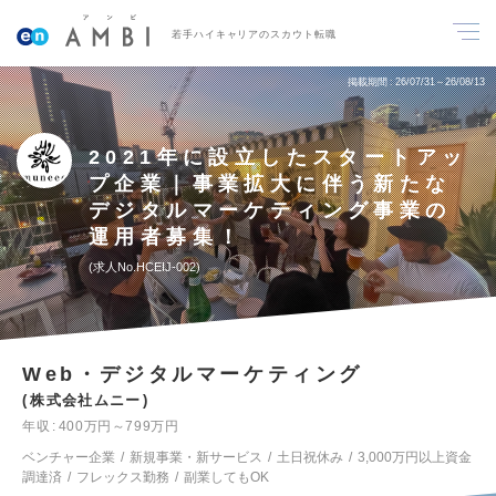
若手ハイキャリアのスカウト転職
掲載期間
26/07/31～26/08/13
2021年に設立したスタートアッ
プ企業｜事業拡大に伴う新たな
デジタルマーケティング事業の
運用者募集！
求人No.HCEIJ-002
Web・デジタルマーケティング
株式会社ムニー
年収
400万円～799万円
ベンチャー企業
新規事業・新サービス
土日祝休み
3,000万円以上資金
調達済
フレックス勤務
副業してもOK