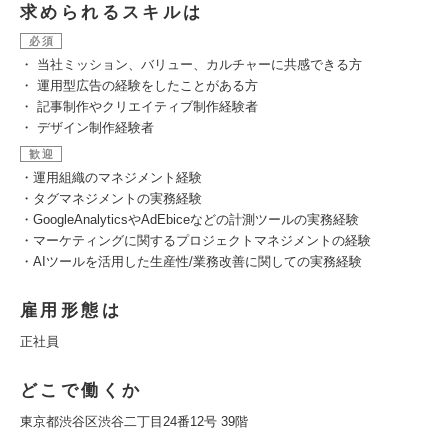
求められるスキルは
必須
・ 当社ミッション、バリュー、カルチャーに共感できる方
・ 運用型広告の経験をしたことがある方
・ 記事制作やクリエイティブ制作経験者
・ デザイン制作経験者
歓迎
・運用組織のマネジメント経験
・タグマネジメントの実務経験
・GoogleAnalyticsやAdEbiceなどの計測ツールの実務経験
・マーケティングに関するプロジェクトマネジメントの経験
・AIツールを活用した生産性/業務改善に関しての実務経験
雇用形態は
正社員
どこで働くか
東京都渋谷区渋谷二丁目24番12号 39階