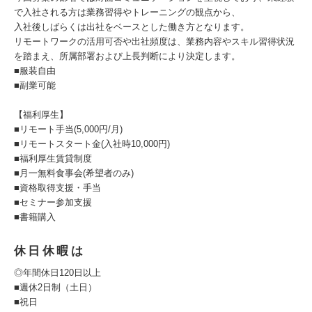
で入社される方は業務習得やトレーニングの観点から、
入社後しばらくは出社をベースとした働き方となります。
リモートワークの活用可否や出社頻度は、業務内容やスキル習得状況
を踏まえ、所属部署および上長判断により決定します。
■服装自由
■副業可能
【福利厚生】
■リモート手当(5,000円/月)
■リモートスタート金(入社時10,000円)
■福利厚生賃貸制度
■月一無料食事会(希望者のみ)
■資格取得支援・手当
■セミナー参加支援
■書籍購入
休日休暇は
◎年間休日120日以上
■週休2日制（土日）
■祝日