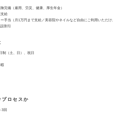
保険完備（雇用、労災、健康、厚生年金）
額支給
ィー手当（月1万円まで支給／美容院やネイルなど自由にご利用いただけ
施設割引
は
2日制（土、日）、祝日
休暇
考プロセスか
～3回