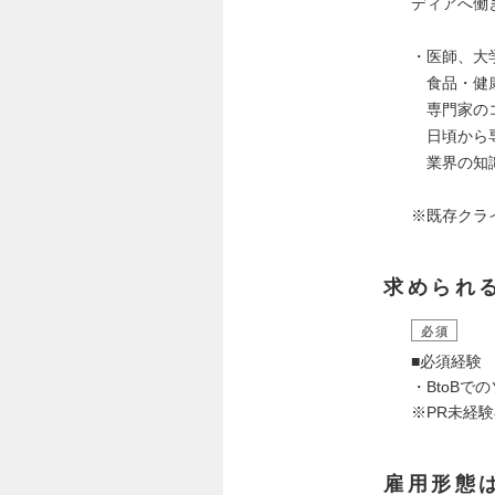
ディアへ働
・医師、大
食品・健康
専門家のコ
日頃から専
業界の知識
※既存クラ
求められ
必須
■必須経験
・BtoB
※PR未経
雇用形態