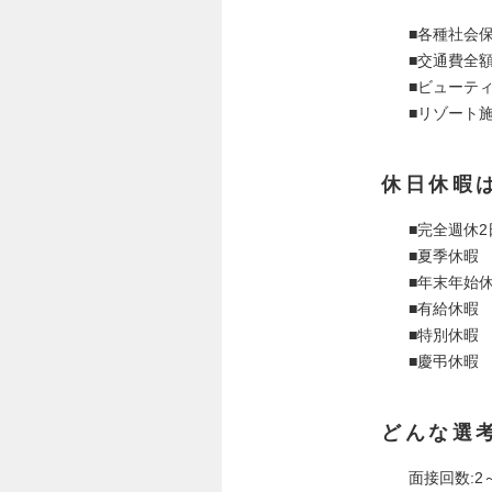
■各種社会
■交通費全
■ビューテ
■リゾート
休日休暇
■完全週休
■夏季休暇
■年末年始
■有給休暇
■特別休暇
■慶弔休暇
どんな選
面接回数:2