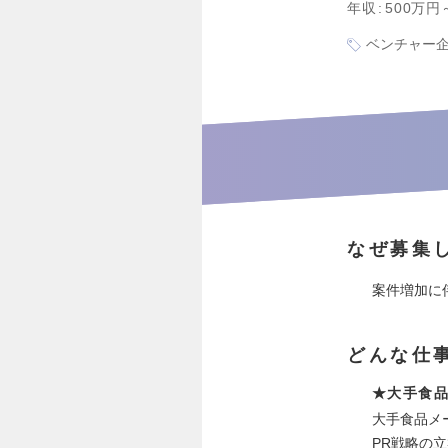
年収
500万円
ベンチャー
なぜ募集
案件増加に
どんな仕
★大手食品
大手食品メ
PR戦略の