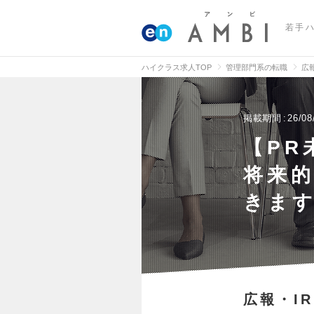
若手
ハイクラス求人TOP
管理部門系の転職
広
掲載期間
26/08
【PR
将来
きま
広報・IR