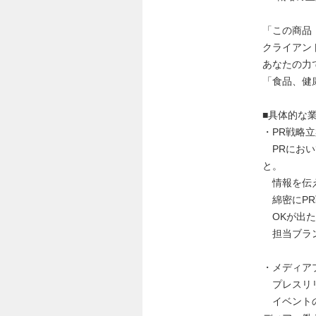
「この商品
クライアン
あなたの力
「食品、健
■具体的な
・PR戦略
PRにおい
と。
情報を伝え
綿密にPR
OKが出た
担当ブラン
・メディア
プレスリリ
イベントの