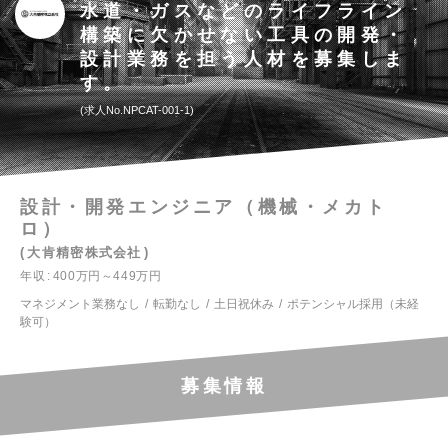
水道・ガスなどのライフライン
構築に欠かせない工具の開発・
設計業務を担う人材を募集しま
す。
求人No.NPCAT-001-1
設計・開発エンジニア（機械・メカト
ロ）
大肯精密株式会社
年収
400万円～449万円
マネジメント業務なし
転勤なし
土日祝休み
ポテンシャル採用（未経
験可）
募集情報