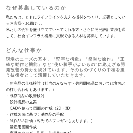
なぜ募集しているのか
私たちは、ともにライフラインを支える機材をつくり、必要としてい
るお客様へお届けし、
私たちの会社を盛り立てていってくれる方・さらに開発設計業務を通
して、社会インフラの構築に貢献できる人材を募集しています。
どんな仕事か
現場のニーズの基本、「堅牢な構造」「簡単な操作」「正
確な動作と機能」など“使い勝手がよいもの”に絶えざる開
発改善の努カを続けています。そのものづくりの中核を担
う技術者として活躍していただきます。
・新商品の仕様検討（社内のみならず・共同開発品においては客先と
の打ち合わせもあります。）
・既存商品の改善検討
・設計構想の立案
・CADを使って図面の作成（2D・3D）
・作成図面に基づく試作品の手配
・試作品の評価（客先でのプレゼンもあります。）
・量産用図面作成