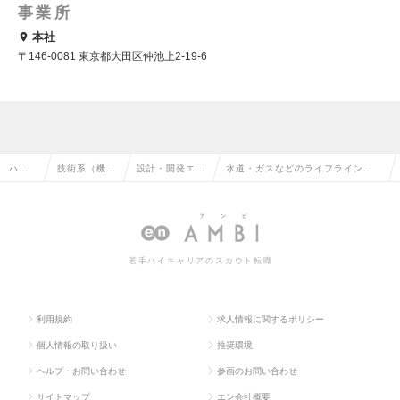
事業所
本社
〒146-0081 東京都大田区仲池上2-19-6
ハイ
技術系（機
設計・開発エン
水道・ガスなどのライフライン構
クラ
械・メカト
ジニア（機械・
築に欠かせない工具の開発・設計
ス求
ロ・自動車）
メカトロ）の転
業務を担う人材を募集します。の
人TO
の転職
職
求人情報
若手ハイキャリアのスカウト転職
P
利用規約
求人情報に関するポリシー
個人情報の取り扱い
推奨環境
ヘルプ・お問い合わせ
参画のお問い合わせ
サイトマップ
エン会社概要