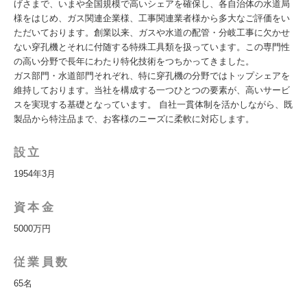
げさまで、いまや全国規模で高いシェアを確保し、各自治体の水道局
様をはじめ、ガス関連企業様、工事関連業者様から多大なご評価をい
ただいております。創業以来、ガスや水道の配管・分岐工事に欠かせ
ない穿孔機とそれに付随する特殊工具類を扱っています。この専門性
の高い分野で長年にわたり特化技術をつちかってきました。
ガス部門・水道部門それぞれ、特に穿孔機の分野ではトップシェアを
維持しております。当社を構成する一つひとつの要素が、高いサービ
スを実現する基礎となっています。 自社一貫体制を活かしながら、既
製品から特注品まで、お客様のニーズに柔軟に対応します。
設立
1954年3月
資本金
5000万円
従業員数
65名