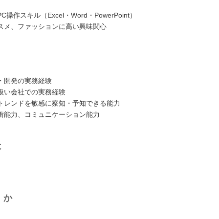
操作スキル（Excel・Word・PowerPoint）
スメ、ファッションに高い興味関心
・開発の実務経験
扱い会社での実務経験
トレンドを敏感に察知・予知できる能力
衝能力、コミュニケーション能力
は
くか