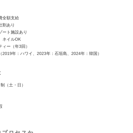
費全額支給
社割あり
ゾート施設あり
、ネイルOK
ティー（年3回）
2019年：ハワイ、2023年：石垣島、2024年：韓国）
は
日制（土・日）
暇
考プロセスか