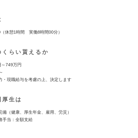
は
:00（休憩1時間 実働8時間00分）
のくらい貰えるか
円～749万円
円～
力・現職給与を考慮の上、決定します
利厚生は
完備（健康、厚生年金、雇用、労災）
務手当：全額支給