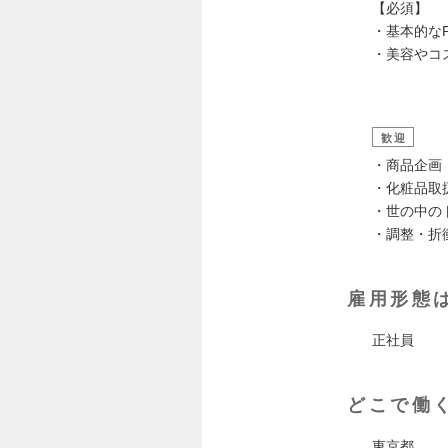
【必須】
・基本的なPC
・美容やコ
歓迎
・商品企画
・化粧品取
・世の中の
・調整・折
雇用形態
正社員
どこで働
東京都