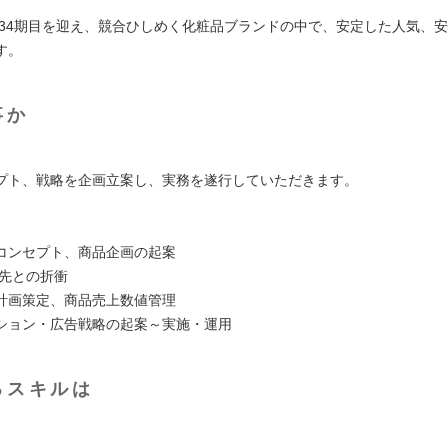
度は34期目を迎え、競合ひしめく化粧品ブランドの中で、安定した人気、
す。
事か
】
プト、戦略を企画立案し、実務を遂行していただきます。
】
コンセプト、商品企画の起案
引先との折衝
計画策定、商品売上数値管理
ション・広告戦略の起案～実施・運用
るスキルは