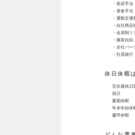
・美容手当
・昼食手当
・通勤交通
・自社商品
・会員制リ
・服装自由
・全社パー
・社員旅行（
休日休暇
完全週休2
祝日
夏期休暇
年末年始休
慶弔休暇
どんな選