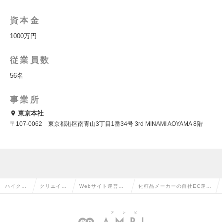
資本金
1000万円
従業員数
56名
事業所
東京本社
〒107-0062 東京都港区南青山3丁目1番34号 3rd MINAMI AOYAMA 8階
ハイクラ
クリエイテ
Webサイト運営・
化粧品メーカーの自社EC運
ス求人TO
ィブ系の転
コンテンツ企画の
営 大手モールEC運営の求人
P
職
転職
情報