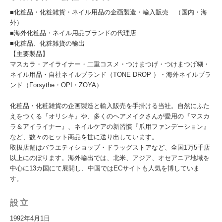
■化粧品・化粧雑貨・ネイル用品の企画製造・輸入販売 （国内・海
外）
■海外化粧品・ネイル用品ブランドの代理店
■化粧品、化粧雑貨の輸出
【主要製品】
マスカラ・アイライナー・二重コスメ・つけまつげ・つけまつげ糊・
ネイル用品・自社ネイルブランド（TONE DROP ）・海外ネイルブラ
ンド（Forsythe・OPI・ZOYA）
化粧品・化粧雑貨の企画製造と輸入販売を手掛ける当社。自然にふた
えをつくる『オリシキ』や、多くのヘアメイクさんが愛用の『マスカ
ラ＆アイライナー』、ネイルケアの新習慣『爪用ファンデーション』
など、数々のヒット商品を世に送り出しています。
取扱店舗はバラエティショップ・ドラッグストアなど、全国1万5千店
以上にのぼります。海外輸出では、北米、アジア、オセアニア地域を
中心に13カ国にて展開し、中国ではECサイトも人気を博していま
す。
設立
1992年4月1日