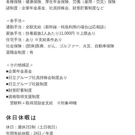
各種保険：健康保険、厚生年金保険、労働（雇用・労災）保険
諸制度：企業年金基金、社員持株会、財形貯蓄制度など
＜各手当＞
通勤手当：全額支給（新幹線・特急利用の場合は応相談）
家族手当：扶養親族1人あたり11,000円 ※上限あり
住宅手当：あり ※支給条件あり
社会保険：(団体)医療、がん、ゴルファー、火災、自動車保険
退職金制度：有
＜その他補足＞
■企業年金基金
■日立グループ社員持株会制度あり
■日立グループ社販制度
■財形貯蓄制度
■資格取得支援制度
受験料＋取得奨励金支給 ※対象48種
休日休暇は
休日：週休2日制（土日祝日）
年間有給休暇：24日／年度