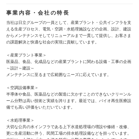
事業内容・会社の特長
当社は日立グループの一員として、産業プラント・公共インフラを支
える生産プロセス、電気・空調・水処理施設などの企画、設計、建設
からメンテナンスそしてリニューアルまで一貫して提供し、お客さま
の課題解決と快適な社会の実現に貢献しています。
＜産業プラント事業＞
医薬品、食品、化成品などの産業プラントに関わる設備・工事の企画
～設計～建設～
メンテナンスに至るまで広範囲なニーズに応えています。
＜空調設備事業＞
半導体や食品、医薬品などの製造に欠かすことのできないクリーンル
ーム分野は高い技術と実績を誇ります。最近では、バイオ再生医療設
備でも高い評価をいただいています。
＜水処理事業＞
大切な公共の水インフラである上下水道処理場の増設や修繕・改修、
更に生産活動に伴う、民間工場の排水処理設備などを担っています。