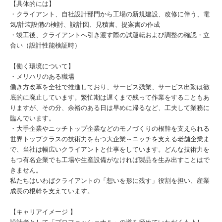
【具体的には】
・クライアント、自社設計部門から工場の新規建設、改修に伴う、電
気/計装設備の検討、設計図、見積書、提案書の作成
・竣工後、クライアントへ引き渡す際の試運転および調整の確認・立
合い（設計性能検証時）
【働く環境について】
・メリハリのある職場
働き方改革を全社で推進しており、サービス残業、サービス出勤は徹
底的に廃止しています。繁忙期は遅くまで残って作業をすることもあ
りますが、その分、余裕のある日は早めに帰るなど、工夫して業務に
臨んでいます。
・大手企業やニッチトップ企業などのモノづくりの根幹を支えられる
世界トップクラスの技術力をもつ大企業～ニッチを支える老舗企業ま
で、当社は幅広いクライアントと仕事をしています。どんな技術力を
もつ有名企業でも工場や生産設備がなければ製品を生み出すことはで
きません。
私たちはいわばクライアントの「想いを形に残す」役割を担い、産業
成長の根幹を支えています。
【キャリアイメージ 】