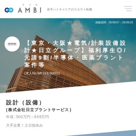
若手ハイキャリアのスカウト転職
掲載期間
26/08/07～26/08/20
【東京・大阪★電気/計装設備設
計★日立グループ】福利厚生◎/
元請9割/半導体・医薬プラント
案件等
求人No.WPJYX-00001
設計（設備）
株式会社日立プラントサービス
年収
500万円～849万円
大手企業
土日祝休み