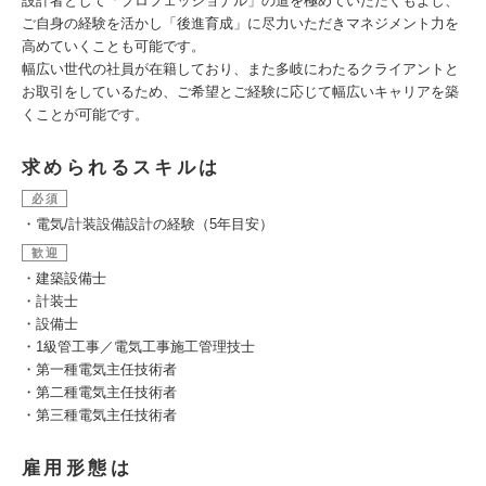
設計者として「プロフェッショナル」の道を極めていただくもよし、
ご自身の経験を活かし「後進育成」に尽力いただきマネジメント力を
高めていくことも可能です。
幅広い世代の社員が在籍しており、また多岐にわたるクライアントと
お取引をしているため、ご希望とご経験に応じて幅広いキャリアを築
くことが可能です。
求められるスキルは
必須
・電気/計装設備設計の経験（5年目安）
歓迎
・建築設備士
・計装士
・設備士
・1級管工事／電気工事施工管理技士
・第一種電気主任技術者
・第二種電気主任技術者
・第三種電気主任技術者
雇用形態は