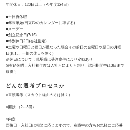
年間休日：120日以上（今年度124日）
■土日祝休暇
■年末年始(日立Grのカレンダーに準ずる)
■メーデー
■創立記念日(7/16)
■特別休日2日(会社指定)
■土曜や日曜日と祝日が重なった場合その前日の金曜日や翌日の月曜
日(但し、一部の休日を除く)
※休日について：現場職は受注案件により変動あり
※有給休暇：入社初年度は入社月により月割り、試用期間中は3日まで
取得可
どんな選考プロセスか
○書類選考（スカウト経由の方は除く）
○面接 （2～3回）
○内定
面接日・入社日は相談に応じますので、在職中の方もお気軽にご応募