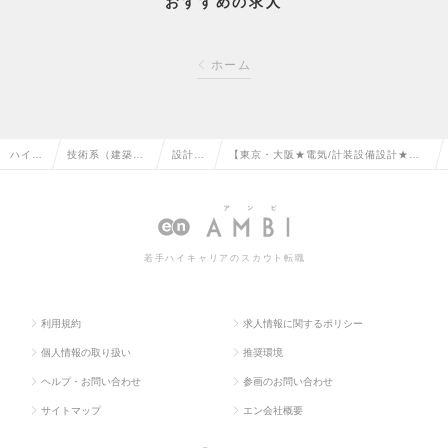
おすすめの求人
ホーム
ハイク
技術系（建築・
設計
【東京・大阪★電気/計装設備設計★日立
ラス求
設備・土木・プ
（設
グループ】福利厚生◎/元請9割/半導
人TOP
ラント）の転職
備）の
体・医薬プラント案件等の求人情報
転職
若手ハイキャリアのスカウト転職
利用規約
求人情報に関するポリシー
個人情報の取り扱い
推奨環境
ヘルプ・お問い合わせ
参画のお問い合わせ
サイトマップ
エン会社概要