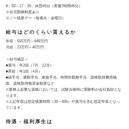
8：50～17：20、休憩45分（実働7時間45分）
※在宅勤務制度あり
※ノー残業デー（毎週水・金曜日）
給与はどのくらい貰えるか
年収：550万円～849万円
月給：23万円～40万円
＜給与補足＞
■賞与：年2回（7月、12月）
■昇給：年1回（4月）
■諸手当：通勤手当、家族手当、時間外勤務手当、資格取得費用補
助、資格取得報奨金制度など
※業務上必要な資格においては、試験合格時に受験料が会社負担とな
ります。
※上記年収は想定残業時間（30～40h）や賞与を含む想定年収となっ
ています。
待遇・福利厚生は