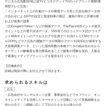
デジタル広告配信/地上波TVとコネクテッドTVのハイブリッド展開/運
用型テレビ広告）
・インターネット上の行動データや購買データ等と広告出稿データ掛
け合わせによるKPIの設定と投資効果の推計、施策の実行と評価分析
および改善の提案
（(1)GoogleやYahoo！などの検索データ、PayPayやdポイントや楽天
ポイントなどの電子決済データ、SNS等での口コミデータ(2)クライア
ントWebサイトへのアクセスログや会員データ(3)テレビCMやデジタ
ルOOHなどマス広告の接触データや視聴ログデータ(4)当社が保有する
大規模調査データ、といった国内有数の各種データの組み合わせから
ターゲットの解像度を最大限高めることで顧客の理解を深め、人基点
で最適なメディアプランニングを提供を行っていく）
【労働条件】
詳細は面談の際にお伝えさせて頂きます。
求められるスキルは
必須
・広告会社やコンサルタント企業、事業会社などでオフライン、オン
ラインメディアを活用したマーケティング活動について実務経験をお
持ちの方で、ご経験に応じて下記のスキルをお持ちの方