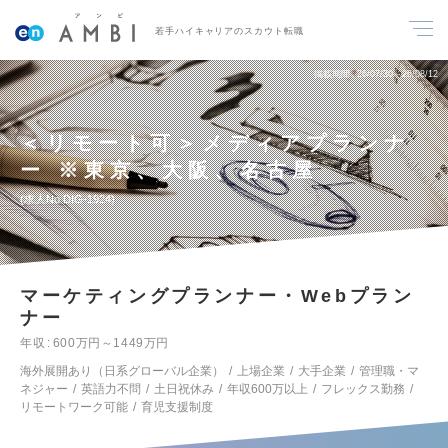
若手ハイキャリアのスカウト転職
掲載期間
26/07/30～26/08/12
＜リモート可＞メディアプランナ
ー ※東京、大阪、名古屋
求人No.DIG-1924
マーケティングプランナー・Webプラン
ナー
年収
600万円～1449万円
海外展開あり（日系グローバル企業）
上場企業
大手企業
管理職・マ
ネジャー
英語力不問
土日祝休み
年収600万以上
フレックス勤務
リモートワーク可能
育児支援制度