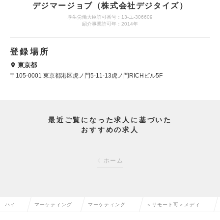
デジマージョブ（株式会社デジタイズ）
厚生労働大臣許可番号：13-ユ-306609
紹介事業許可年：2014年
登録場所
東京都
〒105-0001 東京都港区虎ノ門5-11-13虎ノ門RICHビル5F
最近ご覧になった求人に基づいた
おすすめの求人
ホーム
ハイク
マーケティング・
マーケティングプ
＜リモート可＞メディア