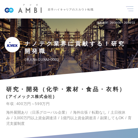
若手ハイキャリアのスカウト転職
掲載期間
26/08/06～26/08/19
ナノテク業界に貢献する！研究
開発職
求人No.GUXAJ-0001
研究・開発（化学・素材・食品・衣料）
アイメックス株式会社
年収
400万円～599万円
海外展開あり（日系グローバル企業）
海外出張
転勤なし
土日祝休
み
3,000万円以上資金調達済
1億円以上資金調達済
副業してもOK
育
児支援制度