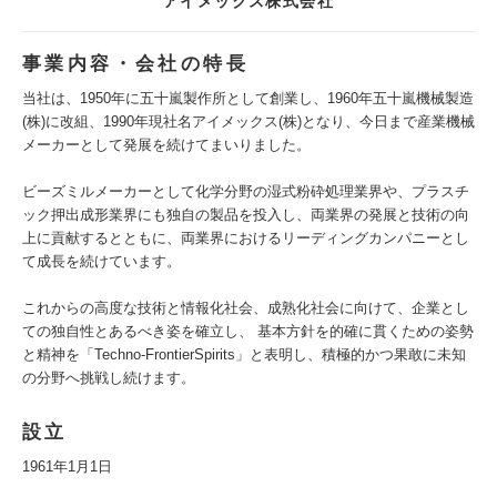
アイメックス株式会社
事業内容・会社の特長
当社は、1950年に五十嵐製作所として創業し、1960年五十嵐機械製造
(株)に改組、1990年現社名アイメックス(株)となり、今日まで産業機械
メーカーとして発展を続けてまいりました。
ビーズミルメーカーとして化学分野の湿式粉砕処理業界や、プラスチ
ック押出成形業界にも独自の製品を投入し、両業界の発展と技術の向
上に貢献するとともに、両業界におけるリーディングカンパニーとし
て成長を続けています。
これからの高度な技術と情報化社会、成熟化社会に向けて、企業とし
ての独自性とあるべき姿を確立し、 基本方針を的確に貫くための姿勢
と精神を「Techno-FrontierSpirits」と表明し、積極的かつ果敢に未知
の分野へ挑戦し続けます。
設立
1961年1月1日