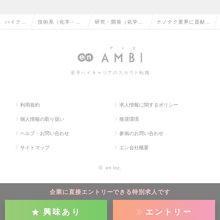
ハイクラ
技術系（化学・素
研究・開発（化学・
ナノテク業界に貢献す
ス求人T
材・食品・衣料）
素材・食品・衣料）
る！研究開発職の求人
OP
の転職
の転職
情報
若手ハイキャリアのスカウト転職
利用規約
求人情報に関するポリシー
個人情報の取り扱い
推奨環境
ヘルプ・お問い合わせ
参画のお問い合わせ
サイトマップ
エン会社概要
©
en Inc.
企業に直接エントリーできる特別求人です
興味あり
エントリー