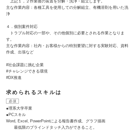
上記１，２作業後の装置を分解・洗浄・組立します。
主な作業内容：各種工具を使用しての分解組立、有機溶剤を用いた洗
浄
４．個別案件対応
トラブル対応の一部や、その他個別に必要とされる作業となりま
す。
主な作業内容：社内・お客様からの特別要望に対する実験対応、資料
作成、出張など
#社会課題に挑む企業
#チャレンジできる環境
#DX推進
求められるスキルは
必須
●理系大学卒業
●PCスキル
Word, Excel, PowerPointによる報告書作成、グラフ描画
最低限のブラインドタッチ入力ができること。