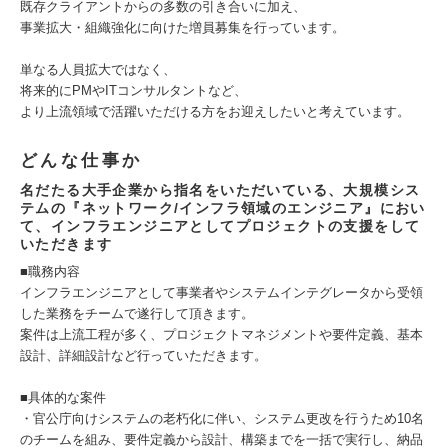
既存クライアントからの多数の引き合いに加え、
事業拡大・組織強化に向けた増員募集を行っています。
単なる人員拡大ではなく、
将来的にPMやITコンサルタントなど、
より上流領域で活躍いただける方をお迎えしたいと考えています。
どんな仕事か
名だたる大手企業から指名をいただいている、大規模シス
テムの『ネットワーク/インフラ領域のエンジニア』におい
て、インフラエンジニアとしてプロジェクトの支援をして
いただきます
■職務内容
インフラエンジニアとして事業者やシステムインテグレータから受領
した業務をチームで遂行して頂きます。
案件は上流工程が多く、プロジェクトマネジメントや要件定義、基本
設計、詳細設計など行っていただきます。
■具体的な案件
・官公庁向けシステムの老朽化に伴い、システム更改を行うため10名
のチームを組み、要件定義から設計、構築までを一括で実行し、納品