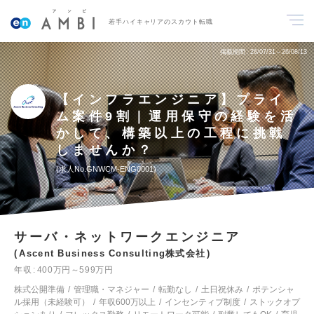
若手ハイキャリアのスカウト転職
掲載期間
26/07/31～26/08/13
【インフラエンジニア】プライ
ム案件9割｜運用保守の経験を活
かして、構築以上の工程に挑戦
しませんか？
求人No.GNWCM-ENG0001
サーバ・ネットワークエンジニア
Ascent Business Consulting株式会社
年収
400万円～599万円
株式公開準備
管理職・マネジャー
転勤なし
土日祝休み
ポテンシャ
ル採用（未経験可）
年収600万以上
インセンティブ制度
ストックオプ