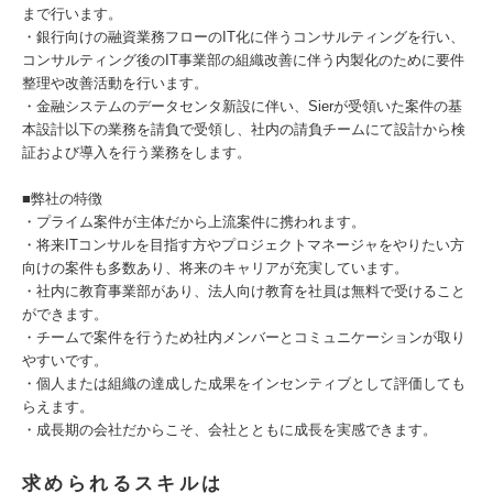
まで行います。
・銀行向けの融資業務フローのIT化に伴うコンサルティングを行い、
コンサルティング後のIT事業部の組織改善に伴う内製化のために要件
整理や改善活動を行います。
・金融システムのデータセンタ新設に伴い、Sierが受領いた案件の基
本設計以下の業務を請負で受領し、社内の請負チームにて設計から検
証および導入を行う業務をします。
■弊社の特徴
・プライム案件が主体だから上流案件に携われます。
・将来ITコンサルを目指す方やプロジェクトマネージャをやりたい方
向けの案件も多数あり、将来のキャリアが充実しています。
・社内に教育事業部があり、法人向け教育を社員は無料で受けること
ができます。
・チームで案件を行うため社内メンバーとコミュニケーションが取り
やすいです。
・個人または組織の達成した成果をインセンティブとして評価しても
らえます。
・成長期の会社だからこそ、会社とともに成長を実感できます。
求められるスキルは