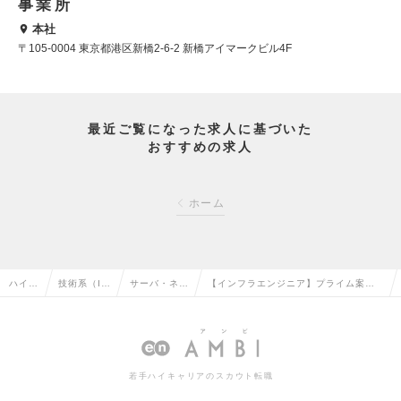
事業所
本社
〒105-0004 東京都港区新橋2-6-2 新橋アイマークビル4F
最近ご覧になった求人に基づいた
おすすめの求人
ホーム
ハイク
技術系（I
サーバ・ネッ
【インフラエンジニア】プライム案件9
ラス求
T・Web・
トワークエン
割｜運用保守の経験を活かして、構築
人TO
通信系）の
ジニアの転職
以上の工程に挑戦しませんか？の求人
P
転職
情報
若手ハイキャリアのスカウト転職