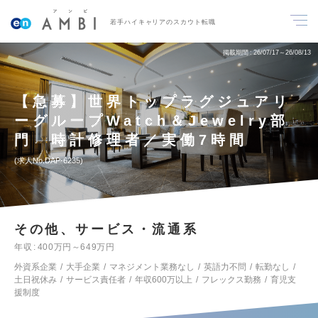
若手ハイキャリアのスカウト転職
掲載期間
26/07/17～26/08/13
【急募】世界トップラグジュアリ
ーグループWatch＆Jewelry部
門 時計修理者／実働7時間
求人No.DAP-6235
その他、サービス・流通系
年収
400万円～649万円
外資系企業
大手企業
マネジメント業務なし
英語力不問
転勤なし
土日祝休み
サービス責任者
年収600万以上
フレックス勤務
育児支
援制度