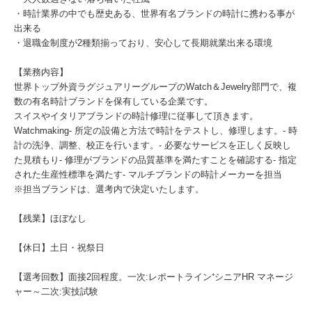
・時計業界の中でも歴史ある、世界有名ブランドの時計に携わる事が
出来る
・退職金制度が2種類揃っており、安心して長期就業出来る環境
【業務内容】
世界トップ外資ラグジュアリーグループのWatch＆Jewelry部門で、複
数の有名時計ブランドを保有している企業です。
スイスやイタリアブランドの時計修理に従事して頂きます。
Watchmaking- 所定の設備と方法で時計をテストし、修理します。- 時
計の洗浄、調整、校正を行います。- 必要なサービスを正しく反映し
た見積もり- 修理がブランドの品質基準を満たすことを確認する- 指定
された生産性標準を満たす- マルチブランドの時計メーカーを担当
※担当ブランドは、選考内で決定いたします。
【残業】ほぼなし
【休日】土日・祝祭日
【選考回数】面接2回程度。一次:レポートライン⁺シニアHR マネージ
ャー～二次:実技試験