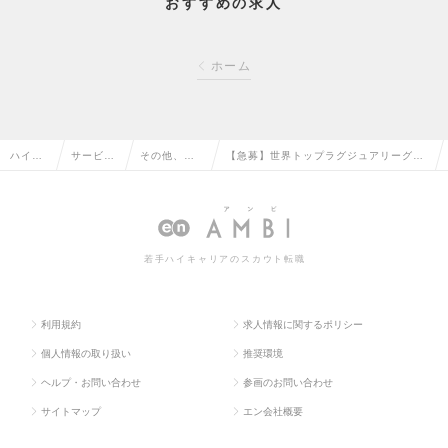
おすすめの求人
ホーム
ハイク
サービ
その他、サ
【急募】世界トップラグジュアリーグル
ラス求
ス・流通
ービス・流
ープWatch＆Jewelry部門 時計修理者
人TOP
系の転職
通系の転職
／実働7時間の求人情報
若手ハイキャリアのスカウト転職
利用規約
求人情報に関するポリシー
個人情報の取り扱い
推奨環境
ヘルプ・お問い合わせ
参画のお問い合わせ
サイトマップ
エン会社概要