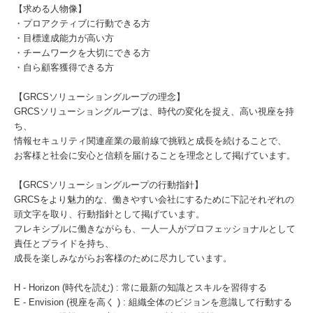
【求める人物像】
・プロアクティブに行動できる方
・目標達成能力が高い方
・チームワークを大切にできる方
・自ら顧客獲得できる方
【GRCSソリューショングループの理念】
GRCSソリューショングループは、時代の変化を捉え、高い視座を持
ち、
情報セキュリティ関連産業の最前線で挑戦と成長を続けることで、
お客様と社会に安心と信頼を届けることを理念として掲げています。
【GRCSソリューショングループの行動指針】
GRCSをより魅力的な、働きやすい会社にするために下記それぞれの
頭文字を取り、行動指針として掲げています。
フレキシブルに働きながらも、一人一人がプロフェッショナルとして
責任とプライドを持ち、
成長を楽しみながらお客様のために尽力しています。
H - Horizon (時代を読む) : 常に最新の知識とスキルを習得する
E ‐ Envision (視座を高く ) : 組織全体のビジョンを意識して行動する