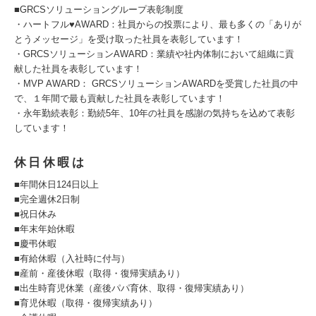
■GRCSソリューショングループ表彰制度
・ハートフル♥AWARD：社員からの投票により、最も多くの「ありが
とうメッセージ」を受け取った社員を表彰しています！
・GRCSソリューションAWARD：業績や社内体制において組織に貢
献した社員を表彰しています！
・MVP AWARD： GRCSソリューションAWARDを受賞した社員の中
で、１年間で最も貢献した社員を表彰しています！
・永年勤続表彰：勤続5年、10年の社員を感謝の気持ちを込めて表彰
しています！
休日休暇は
■年間休日124日以上
■完全週休2日制
■祝日休み
■年末年始休暇
■慶弔休暇
■有給休暇（入社時に付与）
■産前・産後休暇（取得・復帰実績あり）
■出生時育児休業（産後パパ育休、取得・復帰実績あり）
■育児休暇（取得・復帰実績あり）