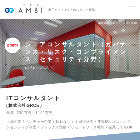
若手ハイキャリアのスカウト転職
掲載期間
26/07/01～26/08/18
シニアコンサルタント（ガバナ
ンス・リスク・コンプライアン
ス・セキュリティ分野）
求人No.GRCS-02
ITコンサルタント
株式会社GRCS
年収
750万円～1199万円
上場企業
ベンチャー企業
転勤なし
土日祝休み
年収600万以上
イ
ンセンティブ制度
フレックス勤務
リモートワーク可能
副業してもOK