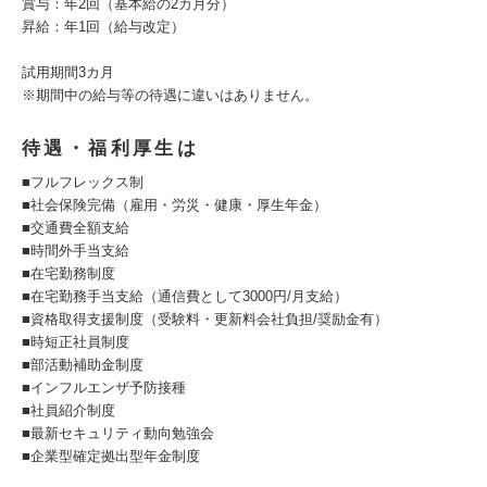
賞与：年2回（基本給の2カ月分）
昇給：年1回（給与改定）
試用期間3カ月
※期間中の給与等の待遇に違いはありません。
待遇・福利厚生は
■フルフレックス制
■社会保険完備（雇用・労災・健康・厚生年金）
■交通費全額支給
■時間外手当支給
■在宅勤務制度
■在宅勤務手当支給（通信費として3000円/月支給）
■資格取得支援制度（受験料・更新料会社負担/奨励金有）
■時短正社員制度
■部活動補助金制度
■インフルエンザ予防接種
■社員紹介制度
■最新セキュリティ動向勉強会
■企業型確定拠出型年金制度