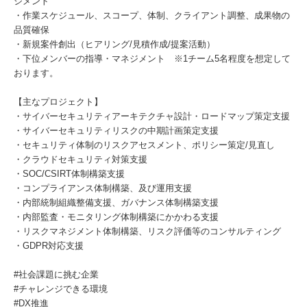
ジメント
・作業スケジュール、スコープ、体制、クライアント調整、成果物の
品質確保
・新規案件創出（ヒアリング/見積作成/提案活動）
・下位メンバーの指導・マネジメント ※1チーム5名程度を想定して
おります。
【主なプロジェクト】
・サイバーセキュリティアーキテクチャ設計・ロードマップ策定支援
・サイバーセキュリティリスクの中期計画策定支援
・セキュリティ体制のリスクアセスメント、ポリシー策定/見直し
・クラウドセキュリティ対策支援
・SOC/CSIRT体制構築支援
・コンプライアンス体制構築、及び運用支援
・内部統制組織整備支援、ガバナンス体制構築支援
・内部監査・モニタリング体制構築にかかわる支援
・リスクマネジメント体制構築、リスク評価等のコンサルティング
・GDPR対応支援
#社会課題に挑む企業
#チャレンジできる環境
#DX推進