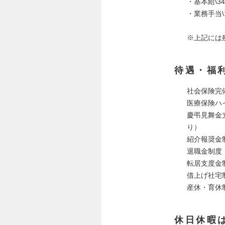
・基本給\342
・業務手当\1
※上記には
待遇・福
社会保険完
医療保険ハ
慶弔見舞金
り）
紹介報奨金
退職金制度
転居支度金
借上げ社宅
産休・育休制
休日休暇