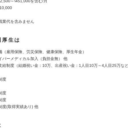
,500～\451,000を含む/月
0,000
残業代を含みません
利厚生は
備（雇用保険、労災保険、健康保険、厚生年金）
イパーメディカル加入（負担金無） 他
支給制度（結婚祝い金：10万、出産祝い金：1人目10万～4人目25万な
制度
制度
制度
度(取得実績あり) 他
は