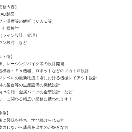
業務内容】
CAD製図
動・温度等の解析（ＣＡＥ等）
、仕様検討
（ライン設計・管理）
ウン検討 など
クト例】
車、レーシングバイク等の設計開発
造機器・ＦＡ機器、ロボットなどのメカトロ設計
プレベルの最新物流工場における機械レイアウト設計
材の架台等の生産設備の機械設計
向け樹脂・金属パーツの金型設計 など
り」に関わる幅広い業務に携われます！
物像】
術に興味を持ち、学び続けられる方
協力しながら成果を出すのが好きな方