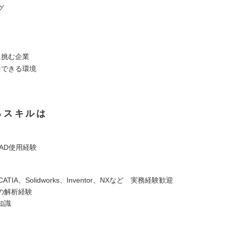
グ
に挑む企業
ジできる環境
るスキルは
CAD使用経験
CATIA、Solidworks、Inventor、NXなど 実務経験歓迎
での解析経験
知識