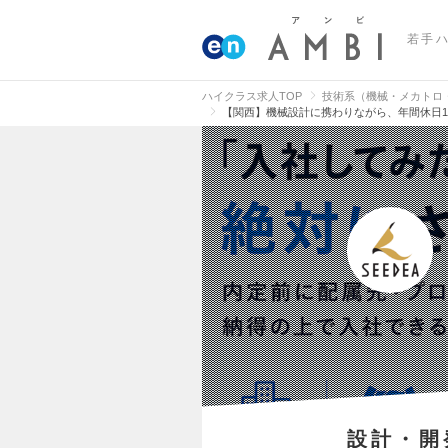
若手
ハイクラス求人TOP
技術系（機械・メカトロ
【関西】機械設計に携わりながら、年間休日1
設計・開