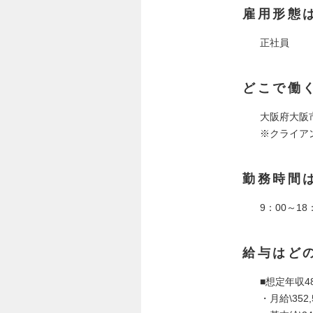
雇用形態
正社員
どこで働
大阪府大阪市
※クライア
勤務時間
9：00～1
給与はど
■想定年収4
・月給\352,5