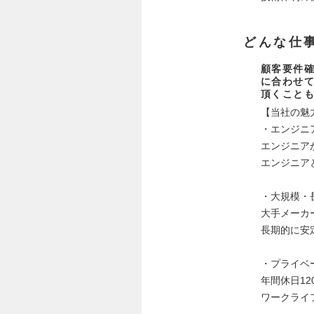
どんな仕
顧客要件確
に合わせ
頂くこと
【当社の魅
・エンジニ
エンジニア
エンジニア
・大規模・
大手メーカ
長期的に安
・プライベ
年間休日12
ワークライ