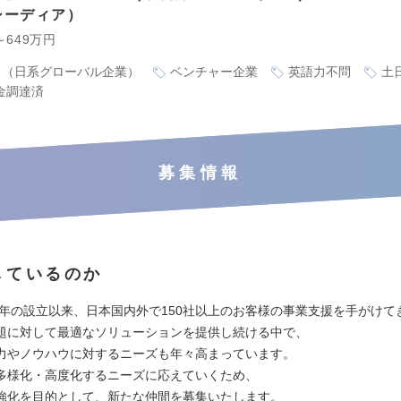
シーディア
～649万円
り（日系グローバル企業）
ベンチャー企業
英語力不問
土
金調達済
募集情報
しているのか
04年の設立以来、日本国内外で150社以上のお客様の事業支援を手がけて
題に対して最適なソリューションを提供し続ける中で、
力やノウハウに対するニーズも年々高まっています。
多様化・高度化するニーズに応えていくため、
強化を目的として、新たな仲間を募集いたします。