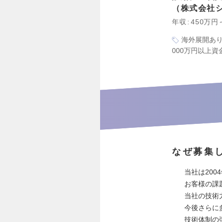
株式会社
年収
450万円
海外展開あ
000万円以上資
なぜ募集
当社は20
お客様の課
当社の技術
今後さらに
技術体制の