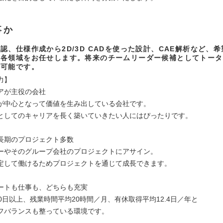
事か
認、仕様作成から2D/3D CADを使った設計、CAE解析など、
て各領域をお任せします。将来のチームリーダー候補としてトータ
も可能です。
力】
アが主役の会社
が中心となって価値を生み出している会社です。
としてのキャリアを長く築いていきたい人にはぴったりです。
長期のプロジェクト多数
ーやそのグループ会社のプロジェクトにアサイン。
定して働けるためプロジェクトを通じて成長できます。
ートも仕事も、どちらも充実
0日以上、残業時間平均20時間／月、有休取得平均12.4日／年と
フバランスも整っている環境です。