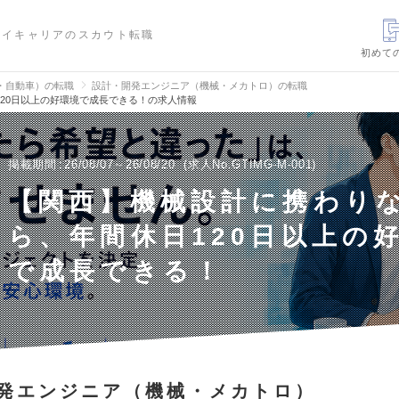
ハイキャリアのスカウト転職
初めて
・自動車）の転職
設計・開発エンジニア（機械・メカトロ）の転職
20日以上の好環境で成長できる！の求人情報
掲載期間
26/08/07～26/08/20
求人No.GTIMG-M-001
【関西】機械設計に携わり
ら、年間休日120日以上の
で成長できる！
発エンジニア（機械・メカトロ）