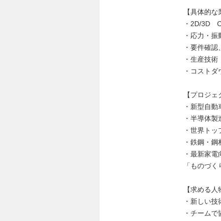
【具体的な
・2D/3D 
・応力・振
・要件確認
・生産技術
・コストダ
【プロジェ
・新型自動
・半導体製
・世界トッ
・鉄鋼・鋼
・最新家電
「ものづく
【求める人
・新しい技
・チームで