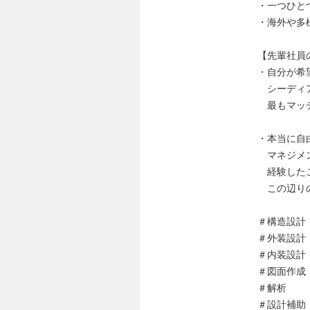
・一つひと
・海外や多
【先輩社員
・自分が希
シーディア
最もマッチ
・本当に自
マネジメン
経験したこ
この辺りの
＃構造設計
＃外装設計
＃内装設計
＃図面作成
＃解析
＃設計補助