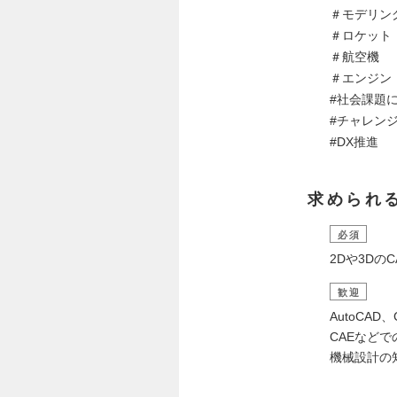
＃モデリン
＃ロケット
＃航空機
＃エンジン
#社会課題
#チャレン
#DX推進
求められ
必須
2Dや3Dの
歓迎
AutoCAD、
CAEなど
機械設計の