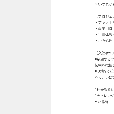
※いずれか
【プロジェ
・ファクトリ
・産業用ロ
・半導体製
・ごみ処理
【入社者の
■希望する
技術を把握
■現地での
やりがいに
#社会課題
#チャレン
#DX推進