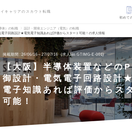
ハイキャリアのスカウト転職
初めて
導体）の転職
設計・開発エンジニア（電気）の転職
電気電子回路設計★電気電子知識あれば評価からスタート可能！の求人情報
掲載期間
26/06/16～27/07/16
求人No.GTIMG-E-001
【大阪】半導体装置などのP
御設計・電気電子回路設計
電子知識あれば評価からス
可能！