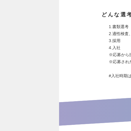
どんな選
1.書類選考
2.適性検査
3.採用
4.入社
※応募から
※応募され
#入社時期