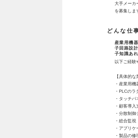
大手メーカ
を募集しま
どんな仕
産業用機器
子回路設
子知識あ
以下ご経験
【具体的な
・産業用機
・PLCの
・タッチパ
・顧客導入
・分散制御
・総合監視
・アプリケーシ
・製品の修