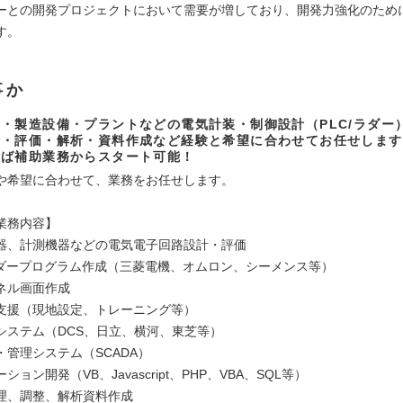
ーとの開発プロジェクトにおいて需要が増しており、開発力強化のため
す。
事か
・製造設備・プラントなどの電気計装・制御設計（PLC/ラダー
計・評価・解析・資料作成など経験と希望に合わせてお任せします
れば補助業務からスタート可能！
や希望に合わせて、業務をお任せします。
業務内容】
器、計測機器などの電気電子回路設計・評価
ラダープログラム作成（三菱電機、オムロン、シーメンス等）
ネル画面作成
支援（現地設定、トレーニング等）
システム（DCS、日立、横河、東芝等）
・管理システム（SCADA）
ョン開発（VB、Javascript、PHP、VBA、SQL等）
理、調整、解析資料作成