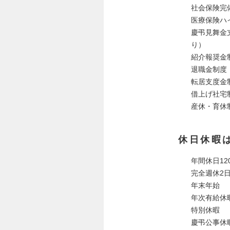
社会保険完
医療保険ハ
慶弔見舞金
り）
紹介報奨金
退職金制度
転居支度金
借上げ社宅
産休・育休制
休日休暇
年間休日12
完全週休2
年末年始
年次有給休
特別休暇
慶弔公事休