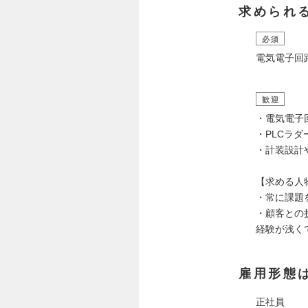
求められ
必須
電気電子回
歓迎
・電気電子
・PLCラ
・計装設計
【求める人
・常に課題
・顧客との
経験が浅く
雇用形態
正社員