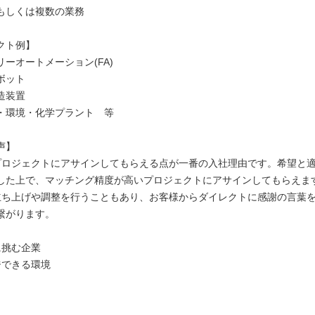
もしくは複数の業務
クト例】
ーオートメーション(FA)
ボット
造装置
・環境・化学プラント 等
声】
プロジェクトにアサインしてもらえる点が一番の入社理由です。希望と
した上で、マッチング精度が高いプロジェクトにアサインしてもらえま
立ち上げや調整を行うこともあり、お客様からダイレクトに感謝の言葉
繋がります。
に挑む企業
ジできる環境