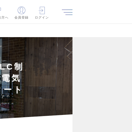
の方へ
会員登録
ログイン
LC制
★電気
タート