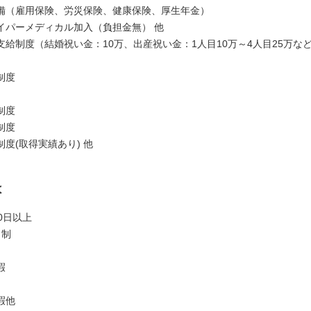
備（雇用保険、労災保険、健康保険、厚生年金）
イパーメディカル加入（負担金無） 他
支給制度（結婚祝い金：10万、出産祝い金：1人目10万～4人目25万な
制度
制度
制度
度(取得実績あり) 他
は
0日以上
日制
暇
暇他