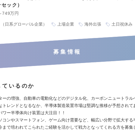
テセック
～749万円
り（日系グローバル企業）
上場企業
海外出張
土日祝休み
募集情報
しているのか
ターの増強、自動車の電動化などのデジタル化、カーボンニュートラル
なトレンドとなるなか、半導体製造装置市場は堅調な推移が予想されて
パワー半導体向け装置は大注目！！
ソコンやスマートフォン、ゲーム向け需要など、幅広い分野で拡大する
今まで培われてこられたご経験を活かして戦力となってくれる方を募集