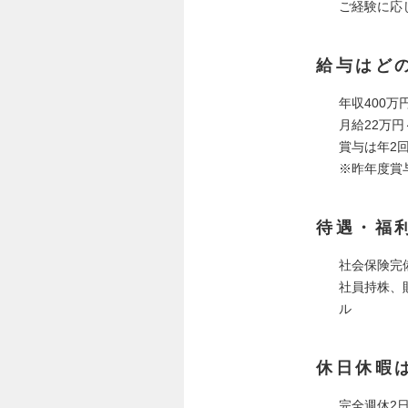
ご経験に応
給与はど
年収400万
月給22万円
賞与は年2
※昨年度賞
待遇・福
社会保険完
社員持株、
ル
休日休暇
完全週休2