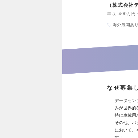
株式会社
年収
400万円
海外展開あ
なぜ募集
データセン
みが世界的
特に車載用
その他、パ
において、
す！