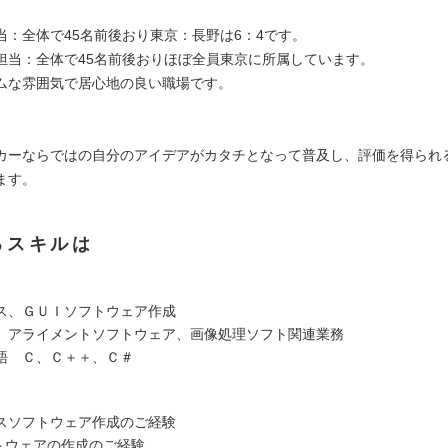
：
当：全体で45名前後おり東京：長野は6：4です。
担当：全体で45名前後おりほぼ全員東京に所属しています。
ムな雰囲気で居心地の良い職場です。
：
カーならではの自分のアイデアがカタチとなって普及し、評価を得られ
ます。
るスキルは
ス、ＧＵＩソフトウェア作成
、アライメントソフトウェア、画像処理ソフト関連業務
語 Ｃ、Ｃ＋＋、Ｃ＃
スソフトウェア作成のご経験
フトウェアの作成のご経験