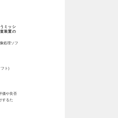
うミッシ
査装置の
画像処理ソフ
フト)
評価や良否
けするた