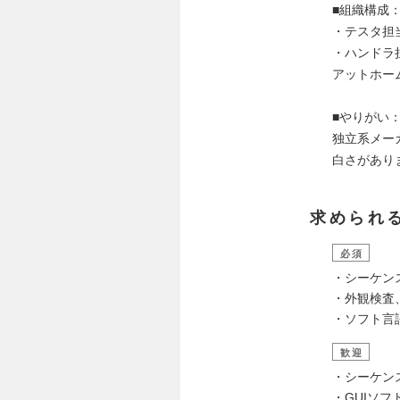
■組織構成
・テスタ担
・ハンドラ
アットホー
■やりがい
独立系メー
白さがあり
求められ
必須
・シーケン
・外観検査
・ソフト言
歓迎
・シーケン
・GUIソ