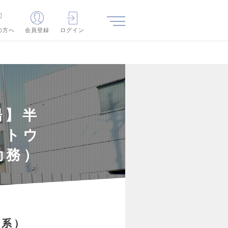
の方へ
会員登録
ログイン
場】半
フトウ
勤務）
み系）