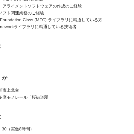
、アライメントソフトウェアの作成のご経験
ソフト関連業務のご経験
ft Foundation Class (MFC) ライブラリに精通している方
Frameworkライブラリに精通している技術者
は
くか
和市上北台
多摩モノレール「桜街道駅」
は
7：30（実働8時間）