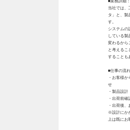
■業務詳細
当社では、
タ」と、製
す。
システムの
している製
変わるから
と考えるこ
することも
■仕事の流
・お客様か
せ
・製品設計
・出荷前確
・出荷後、
※設計にか
上は既にお