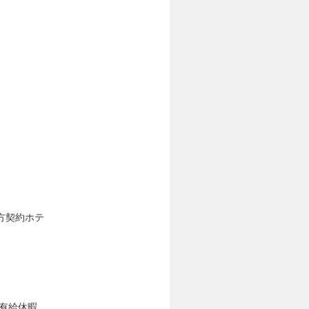
方契約ホテ
、有給休暇、