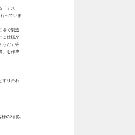
る「テス
で行っていま
工場で製造
とに仕様が
そうだ」等
書」を作成
とすり合わ
回程度）
客様の8割以