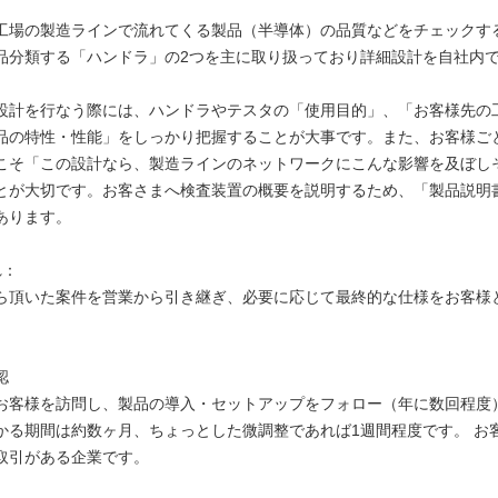
：
工場の製造ラインで流れてくる製品（半導体）の品質などをチェックす
品分類する「ハンドラ」の2つを主に取り扱っており詳細設計を自社内
設計を行なう際には、ハンドラやテスタの「使用目的」、「お客様先の
品の特性・性能」をしっかり把握することが大事です。また、お客様ご
こそ「この設計なら、製造ラインのネットワークにこんな影響を及ぼし
とが大切です。お客さまへ検査装置の概要を説明するため、「製品説明
あります。
れ：
ら頂いた案件を営業から引き継ぎ、必要に応じて最終的な仕様をお客様
認
お客様を訪問し、製品の導入・セットアップをフォロー（年に数
かる期間は約数ヶ月、ちょっとした微調整であれば1週間程度です。 お
取引がある企業です。