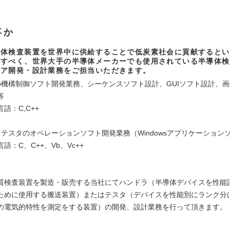
事か
導体検査装置を世界中に供給することで低炭素社会に貢献するとい
たすべく、世界大手の半導体メーカーでも使用されている半導体検
ェア開発・設計業務をご担当いただきます。
の機構制御ソフト開発業務、シーケンスソフト設計、GUIソフト設計、
等
語：C,C++
・テスタのオペレーションソフト開発業務（Windowsアプリケーションソ
語：C、C++、Vb、Vc++
：
質検査装置を製造・販売する当社にてハンドラ（半導体デバイスを性能
ために使用する搬送装置）またはテスタ（デバイスを性能別にランク分
の電気的特性を測定をする装置）の開発、設計業務を行って頂きます。