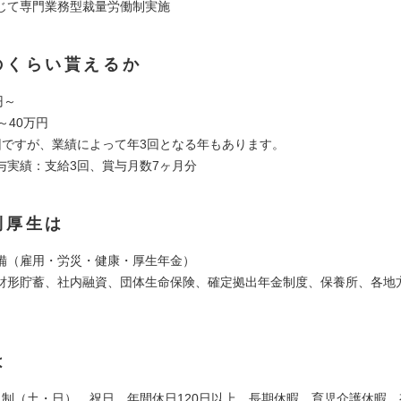
じて専門業務型裁量労働制実施
のくらい貰えるか
円～
～40万円
回ですが、業績によって年3回となる年もあります。
与実績：支給3回、賞与月数7ヶ月分
利厚生は
備（雇用・労災・健康・厚生年金）
財形貯蓄、社内融資、団体生命保険、確定拠出年金制度、保養所、各地
は
日制（土・日）、祝日、年間休日120日以上、長期休暇、育児介護休暇