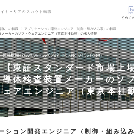
ハイキャリアのスカウト転職
初めて
導体）の転職
アプリケーション開発エンジニア（制御・組み込み系）の転職
置メーカーのソフトウェアエンジニア（東京本社勤務）の求人情報
掲載期間
26/08/06～26/08/19
求人No.OTCST-soft
【東証スタンダード市場上
導体検査装置メーカーのソ
ェアエンジニア（東京本社
ーション開発エンジニア（制御・組み込