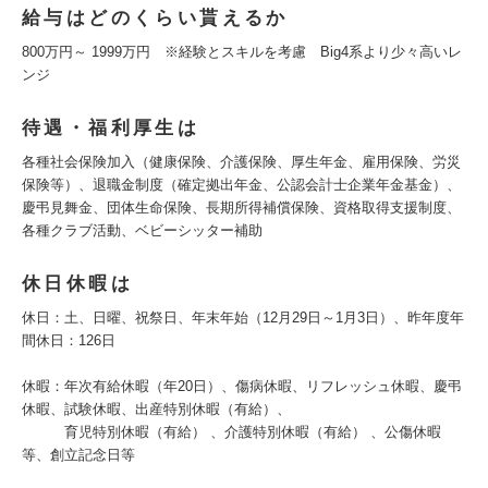
給与はどのくらい貰えるか
800万円～ 1999万円 ※経験とスキルを考慮 Big4系より少々高いレ
ンジ
待遇・福利厚生は
各種社会保険加入（健康保険、介護保険、厚生年金、雇用保険、労災
保険等）、退職金制度（確定拠出年金、公認会計士企業年金基金）、
慶弔見舞金、団体生命保険、長期所得補償保険、資格取得支援制度、
各種クラブ活動、ベビーシッター補助
休日休暇は
休日：土、日曜、祝祭日、年末年始（12月29日～1月3日）、昨年度年
間休日：126日
休暇：年次有給休暇（年20日）、傷病休暇、リフレッシュ休暇、慶弔
休暇、試験休暇、出産特別休暇（有給）、
育児特別休暇（有給） 、介護特別休暇（有給） 、公傷休暇
等、創立記念日等