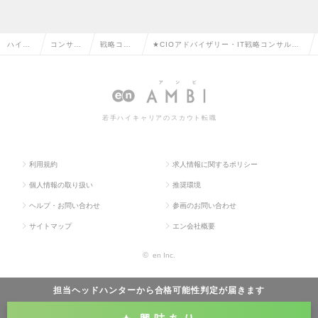
ハイク
コンサル
戦略コン
★CIOアドバイザリー・IT戦略コンサルタ
ラス求
タント系
サルタン
ント/業界最高水準年収のTier1ファーム/離
人TOP
の転職
トの転職
職率7%以下の求人情報
若手ハイキャリアのスカウト転職
利用規約
求人情報に関するポリシー
個人情報の取り扱い
推奨環境
ヘルプ・お問い合わせ
参画のお問い合わせ
サイトマップ
エン会社概要
©
en Inc.
担当ヘッドハンターから
合格可能性判定
が届きます