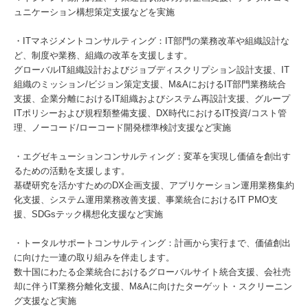
ュニケーション構想策定支援などを実施
・ITマネジメントコンサルティング：IT部門の業務改革や組織設計な
ど、制度や業務、組織の改革を支援します。
グローバルIT組織設計およびジョブディスクリプション設計支援、IT
組織のミッション/ビジョン策定支援、M&AにおけるIT部門業務統合
支援、企業分離におけるIT組織およびシステム再設計支援、グループ
ITポリシーおよび規程類整備支援、DX時代におけるIT投資/コスト管
理、ノーコード/ローコード開発標準検討支援など実施
・エグゼキューションコンサルティング：変革を実現し価値を創出す
るための活動を支援します。
基礎研究を活かすためのDX企画支援、アプリケーション運用業務集約
化支援、システム運用業務改善支援、事業統合におけるIT PMO支
援、SDGsテック構想化支援など実施
・トータルサポートコンサルティング：計画から実行まで、価値創出
に向けた一連の取り組みを伴走します。
数十国にわたる企業統合におけるグローバルサイト統合支援、会社売
却に伴うIT業務分離化支援、M&Aに向けたターゲット・スクリーニン
グ支援など実施