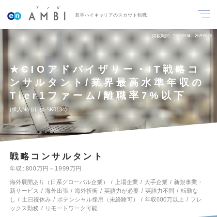
若手ハイキャリアのスカウト転職
掲載期間
26/08/04～26/09/26
★CIOアドバイザリー・IT戦略コ
ンサルタント/業界最高水準年収の
Tier1ファーム/離職率7%以下
求人No.STRA-SK0134
戦略コンサルタント
年収
800万円～1999万円
海外展開あり（日系グローバル企業）
上場企業
大手企業
新規事業・
新サービス
海外出張
海外折衝
英語力が必要
英語力不問
転勤な
し
土日祝休み
ポテンシャル採用（未経験可）
年収600万以上
フレ
ックス勤務
リモートワーク可能