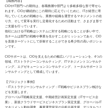
【職務内容】
CIOやIT部門への期待は、各職務層や部門より多岐多様な形で寄せら
れます。CIOが継続的にこの期待に応えていくために、ITが経営に寄
与していくための戦略から、業務や組織を運営するマネジメントの在
り方、そして変革を実行し定着化するための活動まで、さまざま形で
ご支援を行っています。
他社におけるIT戦略はシステムに対する戦略になることが多い中で、
当チームは部門の戦略や事業を生かすことがミッションであり、CIO
を直接ターゲットにして折衝することができる希少性の高いポジショ
ンです。
CIOサポートは、CIOを支えるための幅広いソリューションを、4つの
領域、ITストラテジーコンサルティング、ITマネジメントコンサルテ
ィング、エグゼキューションコンサルティング、トータルサポートコ
ンサルティングとして構成しています。
【プロジェクト事例】
・ITストラテジーコンサルティング：IT戦略やビジネスプラン検討な
どを支援します。
グローバルIT戦略策定支援、中期経営計画策定支援（ITサービス企
業）、新規クラウドサービスビジネスプラン策定支援、グローバルIT
マネジメント動向調査、事業運営状況の分析企画支援、デジタルコミ