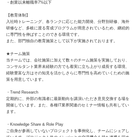
・創業以来離職率7%以下
【教育体制】
入社時トレーニング、各ランクに応じた能力開発、分野別研修、海外
研修など、多岐に渡る育成プログラムが用意されているため、継続的
に専門性を伸ばすことのできる環境です。
また、部門独自の教育施策として以下が実施されております。
★チーム施策
当チームでは、会社施策に加えて数々のチーム施策を実施しており、
コンサルタント業界未経験の方でも着実に立ち上がり成長する環境、
経験豊富な方はその知見を活かしさらに専門性を高めていくための施
策を用意しています。
・Trend Research
定期的に、外部の有識者に最新動向を講演いただき意見交換する場を
開催しています。また、各種IT業界関連のセミナー情報も共有してい
ます。
・Knowledge Share & Role Play
ご自身が参画していないプロジェクトを事例化し、チームにシェアし