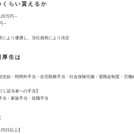
のくらい貰えるか
20万円～
円～
等により優遇し、当社規程により決定
利厚生は
額支給・時間外手当・在宅勤務手当・社会保険完備・退職金制度・労働
づく該当者への手当】
手当・家族手当・役職手当
は
25⽇以上】