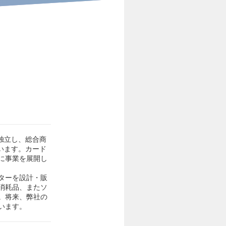
独立し、総合商
います。カード
に事業を展開し
ターを設計・販
消耗品、またソ
。将来、弊社の
います。