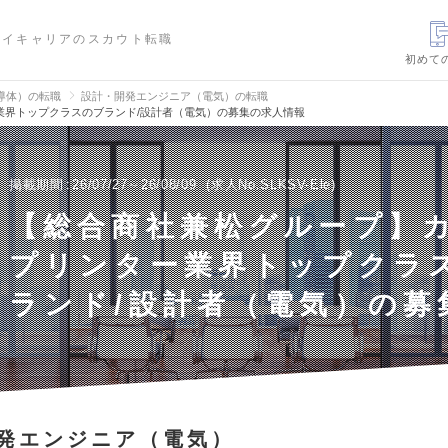
ハイキャリアのスカウト転職
初めて
導体）の転職
設計・開発エンジニア（電気）の転職
業界トップクラスのブランド/設計者（電気）の募集の求人情報
掲載期間
26/07/27～26/08/09
求人No.SLKSV-Ele
【総合商社兼松グループ】
プリンター業界トップクラ
ランド/設計者（電気）の募
発エンジニア（電気）