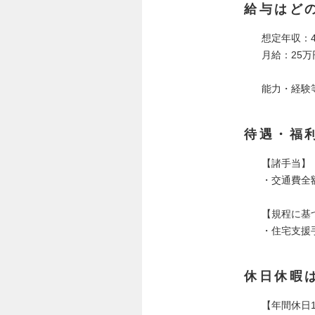
給与はど
想定年収：4
月給：25万
能力・経験
待遇・福
【諸手当】
・交通費全
【規程に基
・住宅支援
休日休暇
【年間休⽇1