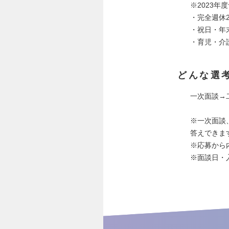
※2023年
・完全週休
・祝日・年末
・育児・介
どんな選
一次面談→
※一次面談
答えできま
※応募から
※面談日・