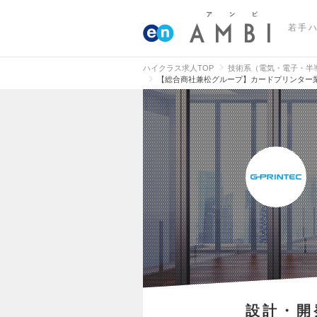
若手
ハイクラス求人TOP
技術系（電気・電子・半
【総合商社兼松グループ】カードプリンター
設計・開