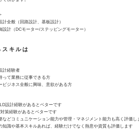
＞
設計全般（回路設計、基板設計）
御設計（DCモーター/ステッピングモーター）
るスキルは
設計経験者
持って業務に従事できる方
ービジネス全般に興味、意欲がある⽅
CPLD設計経験があるとベターです
価/対策経験があるとベターです
整などコミュニケーション能力や管理・マネジメント能⼒も高く評価し
の知識や基本スキルあれば、経験だけでなく熱意や資質も評価します