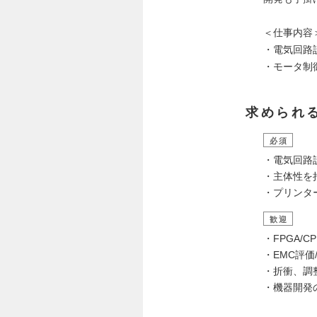
＜仕事内容
・電気回路
・モータ制
求められ
必須
・電気回路
・主体性を
・プリンタ
歓迎
・FPGA/
・EMC評
・折衝、調
・機器開発