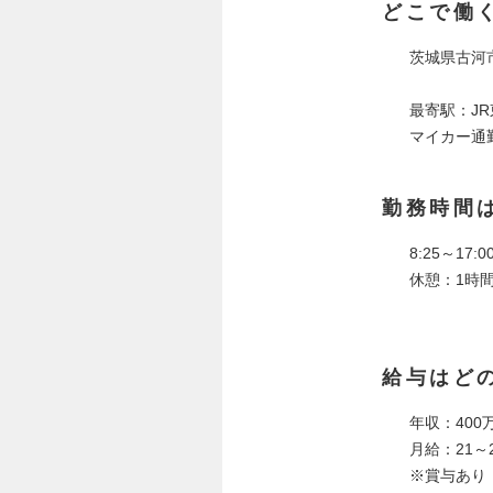
どこで働
茨城県古河市
最寄駅：J
マイカー通
勤務時間
8:25～17:0
休憩：1時
給与はど
年収：400万
月給：21～
※賞与あり