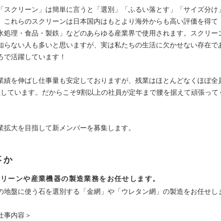
「スクリーン」は簡単に言うと「選別」「ふるい落とす」「サイズ分け
。これらのスクリーンは日本国内はもとより海外からも高い評価を得て
水処理・食品・製鉄」などのあらゆる産業界で使用されます。スクリー
知らない人も多いと思いますが、実は私たちの生活に欠かせない存在で
ろで活躍しています！
業績を伸ばし仕事量も安定しておりますが、残業はほとんどなくほぼ全員
社しています。だからこそ9割以上の社員が定年まで腰を据えて頑張って
業拡大を目指して新メンバーを募集します。
事か
クリーンや産業機器の製造業務をお任せします。
の地盤に使う石を選別する「金網」や「ウレタン網」の製造をお任せし
仕事内容＞