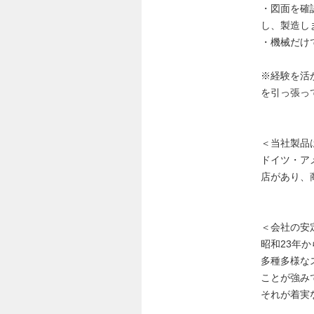
・図面を確
し、製造し
・機械だけ
※経験を活
を引っ張っ
＜当社製品
ドイツ・ア
店があり、
＜会社の安
昭和23年
多種多様な
ことが強み
それが着実