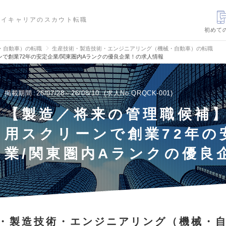
ハイキャリアのスカウト転職
初めて
・自動車）の転職
生産技術・製造技術・エンジニアリング（機械・自動車）の転職
で創業72年の安定企業/関東圏内Aランクの優良企業！の求人情報
掲載期間
26/07/28～26/08/10
求人No.QRQCK-001
【製造／将来の管理職候補
用スクリーンで創業72年の
業/関東圏内Aランクの優良
・製造技術・エンジニアリング（機械・