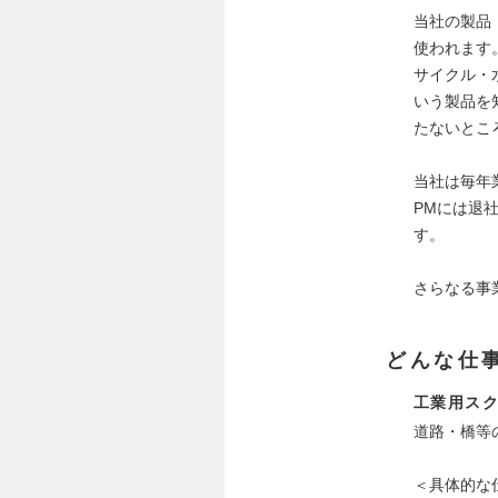
当社の製品
使われます
サイクル・
いう製品を
たないとこ
当社は毎年
PMには退
す。
さらなる事
どんな仕
工業用ス
道路・橋等
＜具体的な