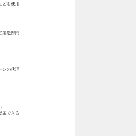
などを使用
て製造部門
ーンの代理
）。
提案できる