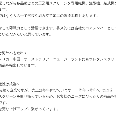
認しながら各品種ごとの工業用スクリーンを専用織機、注型機、編成機
ます。
ではなく人の手で溶接や組み立て加工の製造工程もあります。
かして即戦力として活躍できます。将来的には当社のコアメンバーとし
ていただきたいと思っています。
は海外へも進出＞
メリカ・中国・オーストラリア・ニュージーランドにもウレタンスクリ
商品を輸出しています。
定性は抜群＞
から続く企業ですが、売上は毎年伸びています（一昨年→昨年では1.2倍
スクリーンを取り扱っているため、お客様のニーズにぴったりの商品を
です。
な売り上げアップに繋がっています。