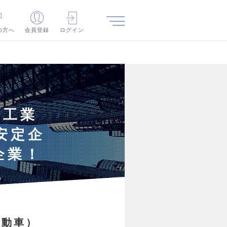
の方へ
会員登録
ログイン
】工業
安定企
企業！
自動車）