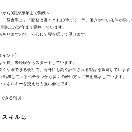
いから9割が定年まで勤務＞
」「昼食手当」「勤務は遅くとも19時まで」等、働きやすい条件が揃っ
9割以上が定年まで勤務しています。
もありますので、安心して腰を据えて働けます。
ポイント】
は全員、未経験からスタートしています。
長く活躍できる会社で、海外にも高く評価される製品を製造しています
以上勤務しているベテランから多くの若い方々に技術継承しています。
いエネルギーを交えた力強い会社です。
ジできる環境
るスキルは