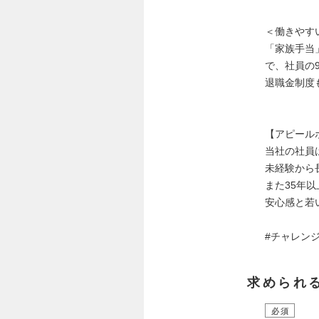
＜働きやす
「家族手当
で、社員の
退職金制度
【アピール
当社の社員
未経験から
また35年
安心感と若
#チャレン
求められ
必須