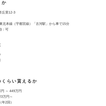
くか
丘里12-3
R東北本線（宇都宮線）「古河駅」から車で15分
勤：可
は
0
間
のくらい貰えるか
円 ～ 449万円
23万円～
（年2回）