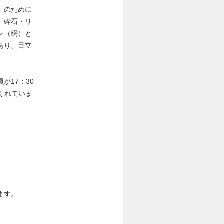
」のために
「砕石・リ
ン（網）と
あり、目立
が17：30
くれていま
ます。