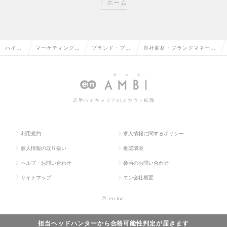
ホーム
ハイク
マーケティング・
ブランド・プロ
自社商材・ブランドマネージ
ラス求
販促企画・商品開
ダクトマネージ
ャー（ジェルネイルなど美容
人TOP
発系の転職
ャーの転職
領域）の求人情報
若手ハイキャリアのスカウト転職
利用規約
求人情報に関するポリシー
個人情報の取り扱い
推奨環境
ヘルプ・お問い合わせ
参画のお問い合わせ
サイトマップ
エン会社概要
©
en Inc.
担当ヘッドハンターから
合格可能性判定
が届きます