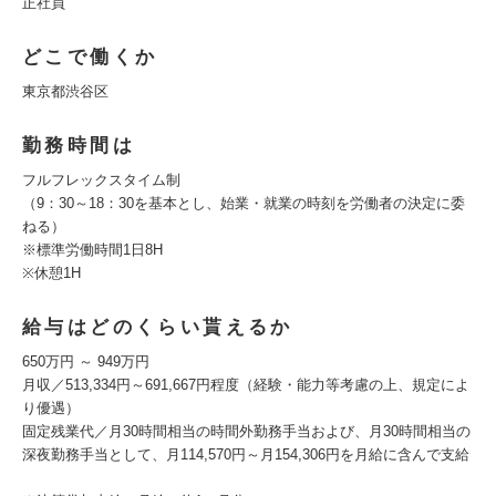
正社員
どこで働くか
東京都渋谷区
勤務時間は
フルフレックスタイム制
（9：30～18：30を基本とし、始業・就業の時刻を労働者の決定に委
ねる）
※標準労働時間1日8H
※休憩1H
給与はどのくらい貰えるか
650万円 ～ 949万円
月収／513,334円～691,667円程度（経験・能力等考慮の上、規定によ
り優遇）
固定残業代／月30時間相当の時間外勤務手当および、月30時間相当の
深夜勤務手当として、月114,570円～月154,306円を月給に含んで支給