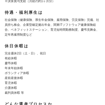
※決算賞与支給（月給の約1ヶ月分）
待遇・福利厚生は
社会保険（健康保険、厚生年金保険、雇用保険、労災保険）完備、社
員持ち株会、企業型確定拠出年金、関東ITソフトウェア健康保険組
合、ベネフィットステーション、育児短時間勤務制度、慶弔見舞金、
定年再雇用制度など
休日休暇は
完全週休2日（土・日）、祝日
有給休暇
慶弔休暇
年末年始休暇
ボランティア休暇
産前産後休暇
育児休暇
介護休暇
裁判員休暇 等
どんな選考プロセスか