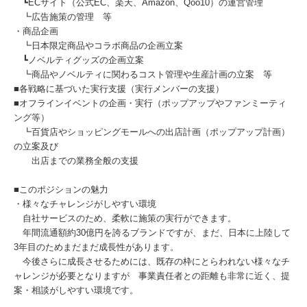
┗ECサイト（公式EC、楽天、Amazon、Qoo10）の運営管理
┗広告施策の管理 等
・商品企画
┗日本限定商品やコラボ商品の企画立案
┗ノベルティグッズの企画立案
┗商品やノベルティに関わるコスト管理や生産計画の立案 等
■各戦略に基づいた実行支援（実行メンバーの支援）
■オフラインイベントの企画・実行（ポップアップやファンミーティ
ング等）
┗百貨店やショッピングモールへの出店計画（ポップアップ計画）
の立案及び
出店までの業務全般の支援
■このポジションの魅力
・様々なチャレンジがしやすい環境
自社サービスのため、柔軟に施策の実行ができます。
年間流通額約30億円を誇るブランドですが、まだ、日本に上陸して
3年目のためまだまだ成長性があります。
今後さらに成長させるためには、既存の枠にとらわれない様々なチ
ャレンジが必要となりますが 事業責任者との距離も非常に近く、提
案・相談がしやすい環境です。