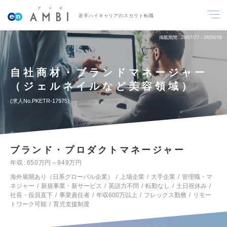
若手ハイキャリアのスカウト転職
掲載期間
26/07/27～26/08/09
自社商材・ブランドマネージャー
（ジェルネイルなど美容領域）
求人No.PKETR-17975
ブランド・プロダクトマネージャー
年収
650万円～949万円
海外展開あり（日系グローバル企業）
上場企業
大手企業
管理職・マ
ネジャー
新規事業・新サービス
英語力不問
転勤なし
土日祝休み
社長・役員直下
事業責任者
年収600万以上
フレックス勤務
リモー
トワーク可能
育児支援制度