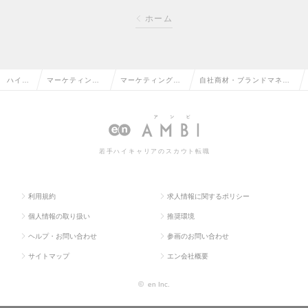
ホーム
ハイク
マーケティン
マーケティングプ
自社商材・ブランドマネー
ラス求
グ・販促企画・
ランナー・Webプ
ジャー（ジェルネイルなど
人TOP
商品開発系の転
ランナーの転職
美容領域）の求人情報
職
若手ハイキャリアのスカウト転職
利用規約
求人情報に関するポリシー
個人情報の取り扱い
推奨環境
ヘルプ・お問い合わせ
参画のお問い合わせ
サイトマップ
エン会社概要
©
en Inc.