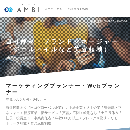
若手ハイキャリアのスカウト転職
掲載期間
26/07/27～26/08/09
自社商材・ブランドマネージャー
（ジェルネイルなど美容領域）
求人No.PKETR-17975
マーケティングプランナー・Webプラン
ナー
年収
650万円～949万円
海外展開あり（日系グローバル企業）
上場企業
大手企業
管理職・マ
ネジャー
新規事業・新サービス
英語力不問
転勤なし
土日祝休み
社長・役員直下
事業責任者
年収600万以上
フレックス勤務
リモー
トワーク可能
育児支援制度