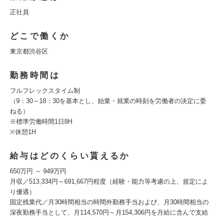
正社員
どこで働くか
東京都渋谷区
勤務時間は
フルフレックスタイム制
（9：30～18：30を基本とし、始業・就業の時刻を労働者の決定に委
ねる）
※標準労働時間1日8H
※休憩1H
給与はどのくらい貰えるか
650万円 ～ 949万円
月収／513,334円～691,667円程度（経験・能力等考慮の上、規定によ
り優遇）
固定残業代／月30時間相当の時間外勤務手当および、月30時間相当の
深夜勤務手当として、月114,570円～月154,306円を月給に含んで支給