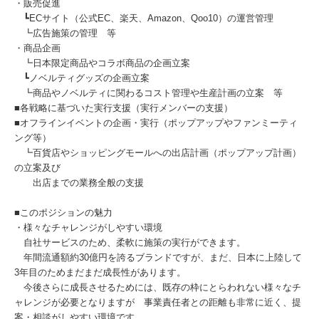
・販売促進
┗ECサイト（公式EC、楽天、Amazon、Qoo10）の運営管理
┗広告施策の管理 等
・商品企画
┗日本限定商品やコラボ商品の企画立案
┗ノベルティグッズの企画立案
┗商品やノベルティに関わるコスト管理や生産計画の立案 等
■各戦略に基づいた実行支援（実行メンバーの支援）
■オフラインイベントの企画・実行（ポップアップやファンミーティ
ング等）
┗百貨店やショッピングモールへの出店計画（ポップアップ計画）
の立案及び
出店までの業務全般の支援
■このポジションの魅力
・様々なチャレンジがしやすい環境
自社サービスのため、柔軟に施策の実行ができます。
年間流通額約30億円を誇るブランドですが、まだ、日本に上陸して
3年目のためまだまだ成長性があります。
今後さらに成長させるためには、既存の枠にとらわれない様々なチ
ャレンジが必要となりますが 事業責任者との距離も非常に近く、提
案・相談がしやすい環境です。