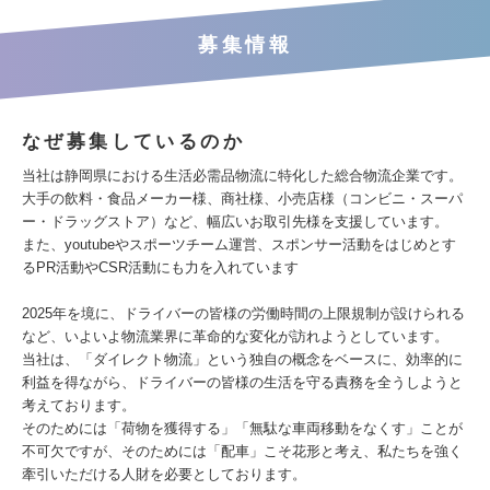
募集情報
なぜ募集しているのか
当社は静岡県における生活必需品物流に特化した総合物流企業です。
大手の飲料・食品メーカー様、商社様、小売店様（コンビニ・スーパ
ー・ドラッグストア）など、幅広いお取引先様を支援しています。
また、youtubeやスポーツチーム運営、スポンサー活動をはじめとす
るPR活動やCSR活動にも力を入れています
2025年を境に、ドライバーの皆様の労働時間の上限規制が設けられる
など、いよいよ物流業界に革命的な変化が訪れようとしています。
当社は、「ダイレクト物流」という独自の概念をベースに、効率的に
利益を得ながら、ドライバーの皆様の生活を守る責務を全うしようと
考えております。
そのためには「荷物を獲得する」「無駄な車両移動をなくす」ことが
不可欠ですが、そのためには「配車」こそ花形と考え、私たちを強く
牽引いただける人財を必要としております。