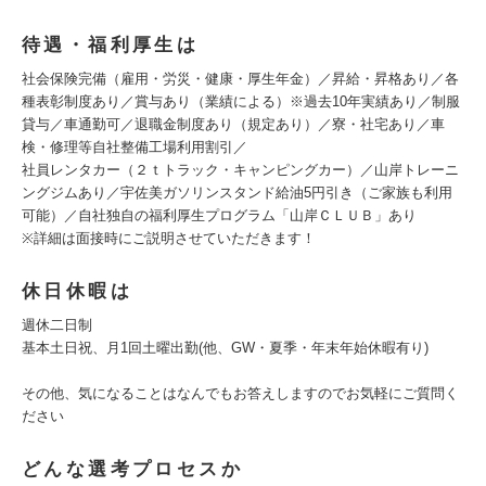
待遇・福利厚生は
社会保険完備（雇用・労災・健康・厚生年金）／昇給・昇格あり／各
種表彰制度あり／賞与あり（業績による）※過去10年実績あり／制服
貸与／車通勤可／退職金制度あり（規定あり）／寮・社宅あり／車
検・修理等自社整備工場利用割引／
社員レンタカー（２ｔトラック・キャンピングカー）／山岸トレーニ
ングジムあり／宇佐美ガソリンスタンド給油5円引き（ご家族も利用
可能）／自社独自の福利厚生プログラム「山岸ＣＬＵＢ」あり
※詳細は面接時にご説明させていただきます！
休日休暇は
週休二日制
基本土日祝、月1回土曜出勤(他、GW・夏季・年末年始休暇有り)
その他、気になることはなんでもお答えしますのでお気軽にご質問く
ださい
どんな選考プロセスか