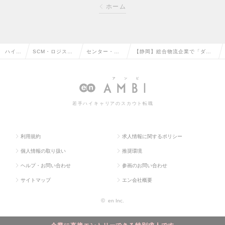
ホーム
ハイク
SCM・ロジステ
センター・倉
【静岡】総合物流企業で「ダイ
ラス求
ィクス・物流・
庫管理・運
レクト物流」を体現する配車ア
人TO
購買・貿易系の
行・配車管理
シスタント★未経験歓迎の求人
P
転職
の転職
情報
若手ハイキャリアのスカウト転職
利用規約
求人情報に関するポリシー
個人情報の取り扱い
推奨環境
ヘルプ・お問い合わせ
参画のお問い合わせ
サイトマップ
エン会社概要
©
en Inc.