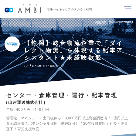
若手ハイキャリアのスカウト転職
掲載期間
26/08/05～26/08/24
【静岡】総合物流企業で「ダイ
レクト物流」を体現する配車ア
シスタント★未経験歓迎
求人No.MSYDP-002
センター・倉庫管理・運行・配車管理
山岸運送株式会社
年収
400万円～449万円
管理職・マネジャー
土日祝休み
3,000万円以上資金調達済
1億円以上
資金調達済
ポテンシャル採用（未経験可）
20代役員在籍
社長・役員
直下
育児支援制度