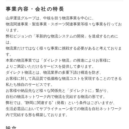
事業内容・会社の特長
山岸運送グループは、中核を担う物流事業を中心に、
物流関連事業・製造事業・スポーツ関連事業等様々な事業を行ってお
ります。
弊社ビジョンの「革新的な物流システムの開発」を達成するために
は、
物流業だけではなく様々な事業に挑戦する必要があると考えておりま
す。
本業の物流事業では「ダイレクト物流」の推進によりお客様に
よりご満足いただけるサービスを提供して参ります。
ダイレクト物流とは、物流業界の多重下請け構造を防ぎ、
お客様に対して高品質で低価格な物流コストを実現することのできる
私たち独自のサービスです。
お客様や納品先など様々な関係先と「ダイレクトに」繋がり、
自社の物流ネットワーク内で物流を完結する物流の形です。
弊社では、“静岡に関連する”（発着）という条件はございますが、
生活必需品においてサプライチェーン全ての物流を自社ネットワーク
内で完結する形を構築しております。
設立