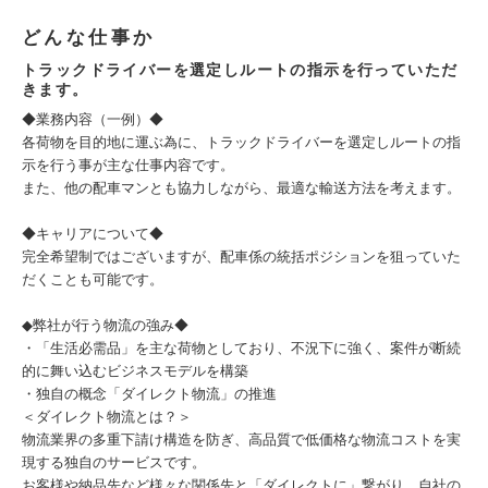
どんな仕事か
トラックドライバーを選定しルートの指示を行っていただ
きます。
◆業務内容（一例）◆
各荷物を目的地に運ぶ為に、トラックドライバーを選定しルートの指
示を行う事が主な仕事内容です。
また、他の配車マンとも協力しながら、最適な輸送方法を考えます。
◆キャリアについて◆
完全希望制ではございますが、配車係の統括ポジションを狙っていた
だくことも可能です。
◆弊社が行う物流の強み◆
・「生活必需品」を主な荷物としており、不況下に強く、案件が断続
的に舞い込むビジネスモデルを構築
・独自の概念「ダイレクト物流」の推進
＜ダイレクト物流とは？＞
物流業界の多重下請け構造を防ぎ、高品質で低価格な物流コストを実
現する独自のサービスです。
お客様や納品先など様々な関係先と「ダイレクトに」繋がり、自社の