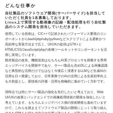
どんな仕事か
自社製品のソフトウエア開発(サーバーサイド)を担当して
いただく社員を1名募集しております。
Linux上で実現する動画像の記録・配信処理を行う自社製
品のシステム開発を担当していただきます。
使用している技術は、C/C++で記述されたパフォーマンス重視のコン
ポーネントからbash/php/ruby/pythonなどスクリプトによる柔軟かつ
高効率な実装方法まで広く、UI/UXの提供はGTK+と
HTML/CSS/JavaScript/phpの各種ツールキットやコンポーネントを活
用し実現しています。
既存製品の改良、機能追加はもちろんAI系プロセッサを搭載する専用
エッジデバイスを開発中であり、サーバ製品も含めDLによる画像認識
など典型的な活用だけでなはなく今後広く浸透するLLMなど生成AIの
活用を日々模索しており、日常業務でのAIの活用による生産効率向上
を大前提とし、新技術の評価・活用を積極的に進めていく方針です。
現時点では特にサーバ製品の強化を先行したいと考えており、Web
UI/UXの改善とバックエンドでの画像処理技術の開発を強化したいと
考えています。もちろんエッジデバイス側の技術開発も進めています
ので、これらを踏まえてソフトウエア製品の開発にじっくり取り組ん