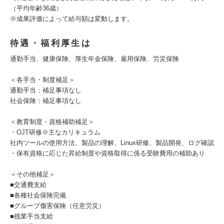
（平均年齢36歳）
※成果評価によって給与額は変動します。
待遇・福利厚生は
通勤手当、健康保険、厚生年金保険、雇用保険、労災保険
＜各手当・制度補足＞
通勤手当：補足事項なし
社会保険：補足事項なし
＜教育制度・資格補助補足＞
・OJT研修※主なカリキュラム
社内ツールの使用方法、製品の理解、Linux研修、製品開発、ログ確認
・保有資格に応じた昇給制度や資格取得に係る受験費用の補助あり
＜その他補足＞
■交通費支給
■各種社会保険完備
■グループ傷害保険（任意労災）
■残業手当支給