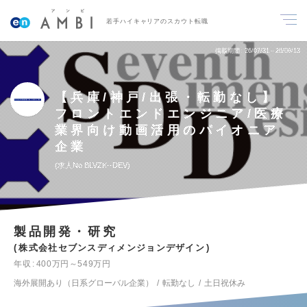
若手ハイキャリアのスカウト転職
掲載期間
26/07/31～26/08/13
【兵庫/神戸/出張・転勤なし】
フロントエンドエンジニア/医療
業界向け動画活用のパイオニア
企業
求人No.BLVZK--DEV
製品開発・研究
株式会社セブンスディメンジョンデザイン
年収
400万円～549万円
海外展開あり（日系グローバル企業）
転勤なし
土日祝休み