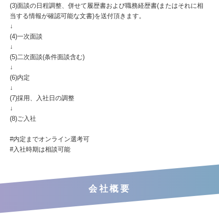
(3)面談の日程調整、併せて履歴書および職務経歴書(またはそれに相
当する情報が確認可能な文書)を送付頂きます。
↓
(4)一次面談
↓
(5)二次面談(条件面談含む)
↓
(6)内定
↓
(7)採用、入社日の調整
↓
(8)ご入社
#内定までオンライン選考可
#入社時期は相談可能
会社概要