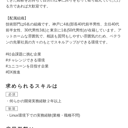
できた経験をお持ちで自分の仕事に誇りをもって取り組んでいただけ
る方であれば大歓迎です。
【配属組織】
技術部門は6名の組織です。神戸に4名(部長40代前半男性、主任40代
前半女性、30代男性3名)と東京に1名(50代男性)が在籍しています。ア
ットホームな雰囲気で、相談も質問もしやすい雰囲気のため、ベテラ
ンの先輩社員の方々のもとでスキルアップができる環境です。
#社会課題に挑む企業
#チャレンジできる環境
#ユニコーンを目指す企業
#DX推進
求められるスキルは
必須
・何らかの開発実務経験２年以上
歓迎
・Linux環境下での実務経験(業種・職種不問)