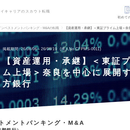
ハイキャリアのスカウト転職
初めて
インベストメントバンキング・M&Aの転職
【資産運用・承継】＜東証プライム上場＞奈
掲載期間
26/08/06～26/08/19
求人No.CFPMS-0011
【資産運用・承継】＜東証
ム上場＞奈良を中心に展開
方銀行
トメントバンキング・M&A