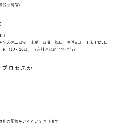
職能別研修)
は
4日
完全週休二日制 土曜 日曜 祝日 夏季5日 年末年始5日
】有（10～20日） （入社月に応じて付与）
考プロセスか
検査の受検をいただいております