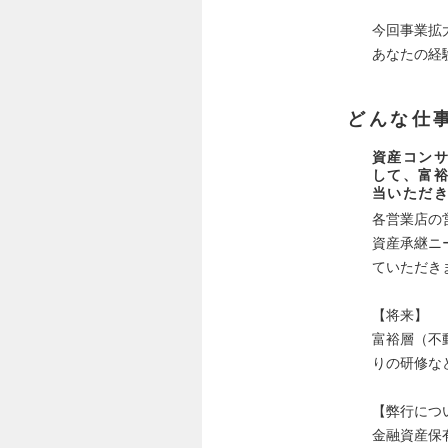
今回事業拡
あなたの経
どんな仕
資産コン
して、富
当いただ
各営業店の
資産承継ニ
ていただき
【将来】
富裕層（不
りの研修な
【弊行につ
金融資産保