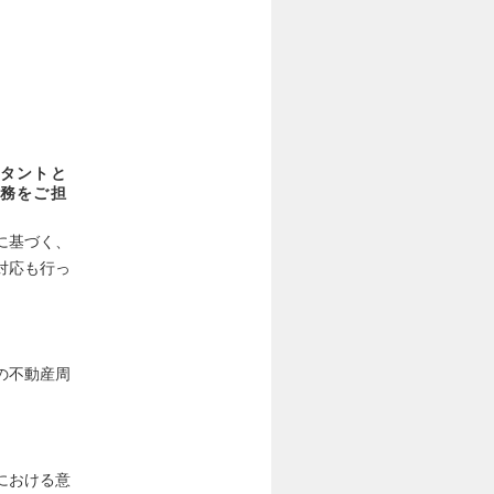
タントと
務をご担
に基づく、
対応も行っ
の不動産周
における意