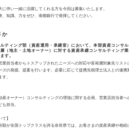
大に伴い一緒に活躍してくれる方を今回は募集いたします。
験、知識、力をぜひ、南都銀行で発揮してください。
事か
サルティング部（資産運用・承継室）において、本部資産コンサル
裕層（地主・土地オーナー）に対する資産承継コンサルティング業
きます。
営業担当者からトスアップされたニーズへの対応や富裕層対象先リスト
ーズの発掘、提案を行います。必要に応じて提携先税理士法人との連携
ます。
動産オーナー）コンサルティングの増強に関する企画、営業店担当者へ
ども担当。
いて】
有額が全国トップクラスを誇る奈良県では、お客さまの資産承継や相続