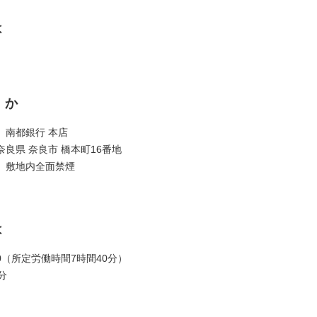
は
くか
】南都銀行 本店
良県 奈良市 橋本町16番地
】敷地内全面禁煙
は
:10（所定労働時間7時間40分）
分