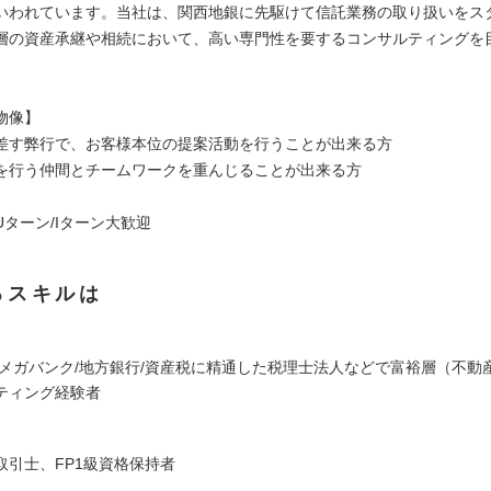
いわれています。当社は、関西地銀に先駆けて信託業務の取り扱いをス
層の資産承継や相続において、高い専門性を要するコンサルティングを
物像】
差す弊行で、お客様本位の提案活動を行うことが出来る方
を行う仲間とチームワークを重んじることが出来る方
ターン/Iターン大歓迎
るスキルは
/メガバンク/地方銀行/資産税に精通した税理士法人などで富裕層（不動
ティング経験者
取引士、FP1級資格保持者