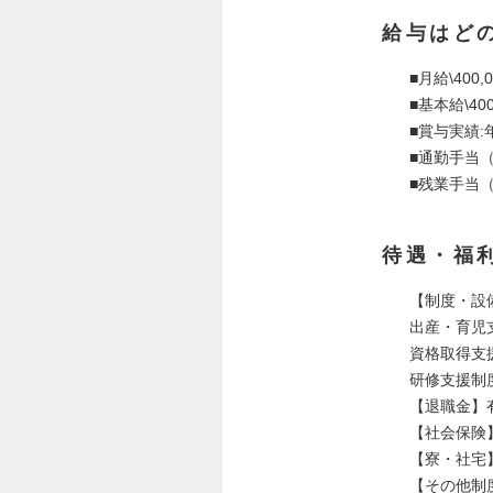
給与はど
■月給\400,0
■基本給\400
■賞与実績:
■通勤手当
■残業手当
待遇・福
【制度・設
出産・育児
資格取得支
研修支援制
【退職金】
【社会保険
【寮・社宅
【その他制