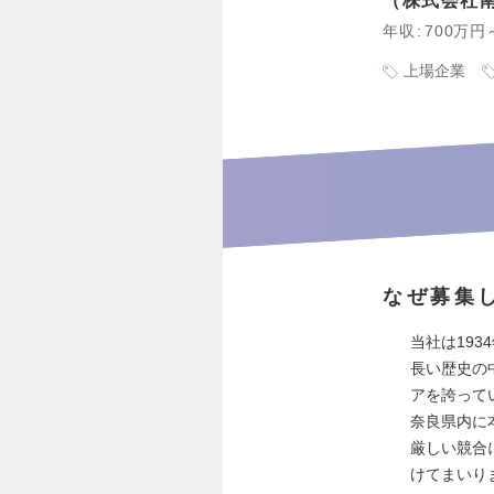
株式会社
年収
700万円
上場企業
なぜ募集
当社は19
長い歴史の
アを誇って
奈良県内に
厳しい競合
けてまいり