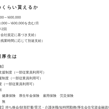
のくらい貰えるか
00～\600,000
,000～\600,000を含む/月
年2回
（会社規定に基づき支給）
（残業時間に応じて別途支給）
利厚生は
備】
支援制度（一部従業員利用可）
援制度（一部従業員利用可）
度（一部従業員利用可）
有
】健康保険 厚生年金保険 雇用保険 労災保険
】無
度】持ち株会/財形貯蓄/育児・介護休職/短時間勤務/厚生会住宅資金融資/