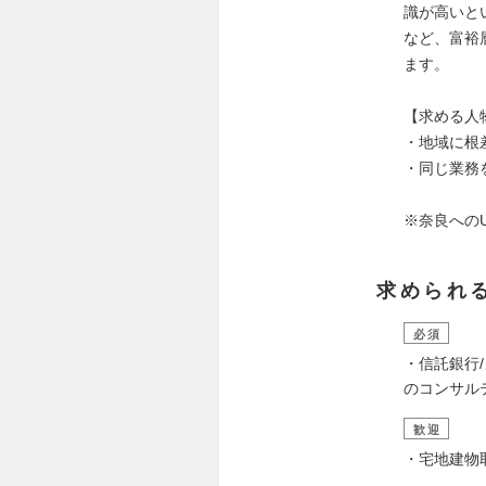
識が高いと
など、富裕
ます。
【求める人
・地域に根
・同じ業務
※奈良へのU
求められ
必須
・信託銀行
のコンサル
歓迎
・宅地建物