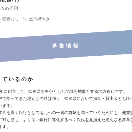
南都銀行
～999万円
転勤なし
土日祝休み
募集情報
しているのか
34年に創立した、奈良県を中心とした地域を地盤とする地方銀行です。
中で培ってきた地元との絆は強く、奈良県において預金・貸出金とも圧
います。
本店を置く銀行として地元への一層の貢献を図っていくためにも、他業
に打ち勝ち、より良い銀行に進化するべく次代を見据えた絶えざる変革
ます。