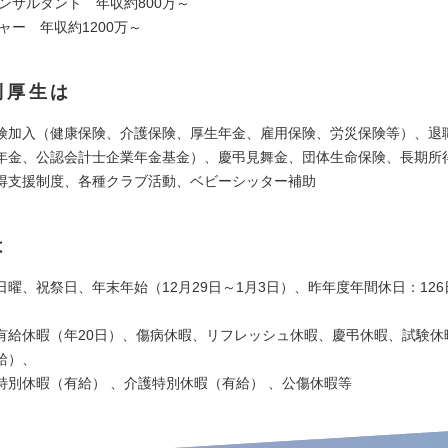
コンサルタント 年収約800万～
ジャー 年収約1200万～
利厚生は
険加入（健康保険、介護保険、厚生年金、雇用保険、労災保険等）、退
年金、公認会計士企業年金基金）、慶弔見舞金、団体生命保険、長期所
得支援制度、各種クラブ活動、ベビーシッター補助
は
日曜、祝祭日、年末年始（12月29日～1月3日）、昨年度年間休日：126
有給休暇（年20日）、傷病休暇、リフレッシュ休暇、慶弔休暇、試験休
給）、
暇（有給） 、介護特別休暇（有給） 、公傷休暇等