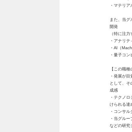
・マテリア
また、当グ
開発
（特に注力
・アナリテ
・AI（Machi
・量子コン
【この職種
・発展が目
として、そ
成感
・テクノロ
けられる達
・コンサル
・当グルー
などの研究