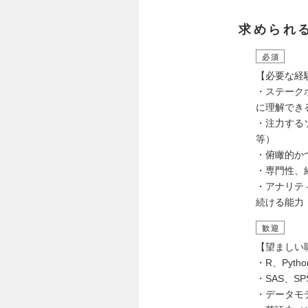
求められ
必須
【必要な経
・ステーク
に理解でき
・注力する
等）
・俯瞰的か
・専門性、
・アナリテ
続ける能力
歓迎
【望ましい
・R、Pyt
・SAS、S
・データモ