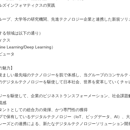
ルズインフォマティクスの実践
ループ、大学等の研究機関、先進テクノロジー企業と連携した新規ソリ
する領域は以下の通り）
ィクス
ne Learning/Deep Learning）
ピュータ
の魅力】
覚ましい最先端のテクノロジーを肌で体感し、当グループのコンサルテ
のデジタルテクノロジーを駆使して日本社会、世界を変革していくチャ
ジーを駆使して、企業のビジネストランスフォーメーション、社会課題
成感
タントとしての総合力の発揮、かつ専門性の獲得
プで保有しているデジタルテクノロジー（IoT、ビッグデータ、AI）、
シーズとの連携による、新たなデジタルテクノロジーソリューション開