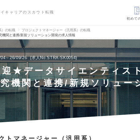
ハイキャリアのスカウト転職
初めて
信系）の転職
プロジェクトマネージャー（汎用系）の転職
研究機関と連携/新規ソリューション開発の求人情報
/04～26/09/26
求人No.STRA-SK0054
歓迎★データサイエンティスト
究機関と連携/新規ソリュー
クトマネージャー（汎用系）