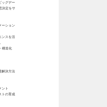
ビッグデー
思決定をサ
メーション
エンスを活
。
・構造化
。
題解決方法
メント
ストの育成