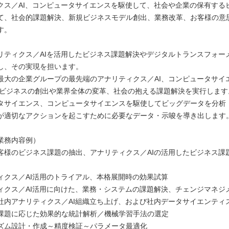
クス／AI、コンピュータサイエンスを駆使して、社会や企業の保有する
て、社会的課題解決、新規ビジネスモデル創出、業務改革、お客様の意
す。
リティクス／AIを活用したビジネス課題解決やデジタルトランスフォー
し、その実現を担います。
最大の企業グループの最先端のアナリティクス／AI、コンピュータサイ
規ビジネスの創出や業界全体の変革、社会の抱える課題解決を実行します
タサイエンス、コンピュータサイエンスを駆使してビッグデータを分析
が適切なアクションを起こすために必要なデータ・示唆を導き出します
業務内容例）
客様のビジネス課題の抽出、アナリティクス／AIの活用したビジネス課
ィクス／AI活用のトライアル、本格展開時の効果試算
ィクス／AI活用に向けた、業務・システムの課題解決、チェンジマネジ
社内アナリティクス／AI組織立ち上げ、および社内データサイエンティ
課題に応じた効果的な統計解析／機械学習手法の選定
ズム設計・作成～精度検証～パラメータ最適化