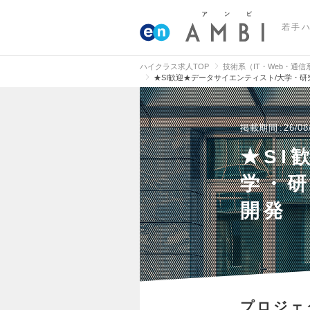
若手
ハイクラス求人TOP
技術系（IT・Web・通
★SI歓迎★データサイエンティスト/大学・
掲載期間
26/08
★SI
学・研
開発
プロジェ