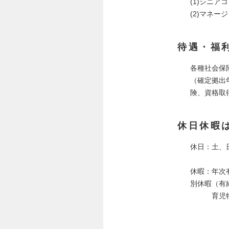
(1)シニア
(2)マネー
待遇・福
各種社会保
（確定拠出
険、資格取
休日休暇
休日：土、
休暇：年次
別休暇（有
育児特別休