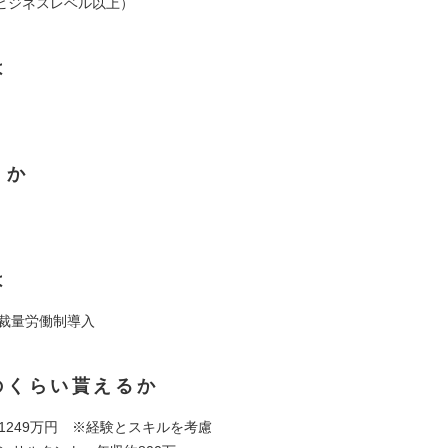
ビジネスレベル以上）
は
くか
は
00 裁量労働制導入
のくらい貰えるか
～ 1249万円 ※経験とスキルを考慮