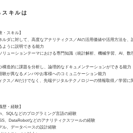
るスキルは
験・スキル】
ホルダに対して、高度なアナリティクス／AIの活用価値や活用方法を、
るように説明できる能力
ソリューションテーマにおける専門知識（統計解析、機械学習、AI、数
つ構造的に課題を分析し、論理的なドキュメンテーションができる能力
経験が異なるメンバやお客様へのコミュニケーション能力
ィクス／AIだけでなく、先端デジタルテクノロジーの情報取得／学習に
職歴・経験】
hon、SQLなどのプログラミング言語の経験
PSS、DataRobotなどのアナリティクスツールの経験
デル、データベースの設計経験