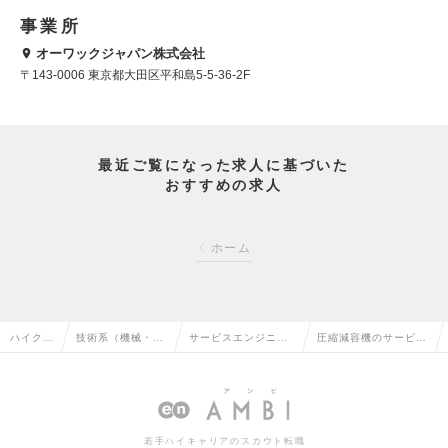
事業所
オーワックジャパン株式会社
〒143-0006 東京都大田区平和島5-5-36-2F
最近ご覧になった求人に基づいた
おすすめの求人
ホーム
ハイクラ
技術系（機械・メ
サービスエンジニ
圧縮減容機のサービス
ス求人T
カトロ・自動車）
ア・整備士・メカニ
エンジニア募集中の求
OP
の転職
ックの転職
人情報
若手ハイキャリアのスカウト転職