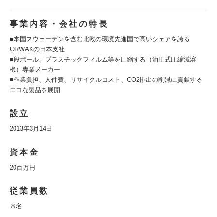
事業内容・会社の特長
■本国スウェーデンを含む北欧の環境先進国で高いシェアを誇る
ORWAKの日本支社
■段ボール、プラスチックフィルム等を圧縮する（油圧式圧縮減溶
機）専業メーカー
■作業負担、人件費、リサイクルコスト、CO2排出の削減に貢献する
エコな製品を展開
設立
2013年3月14日
資本金
20百万円
従業員数
８名