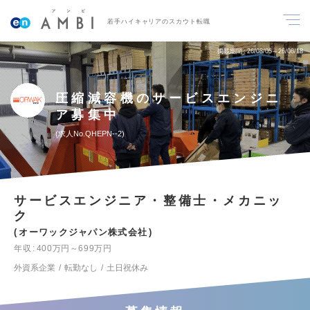
若手ハイキャリアのスカウト転職
掲載期間
26/08/05～26/08/18
圧縮減容機のサービスエンジニ
ア募集中
求人No.QHEPN--2
サービスエンジニア・整備士・メカニッ
ク
オーワックジャパン株式会社
年収
400万円～699万円
外資系企業
転勤なし
土日祝休み