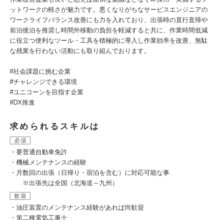
ットワークの軽さが魅力です。悪くなりがちなサービスエンジニアの
ワークライフバランス改善にも力を入れており、出張時の直行直帰や
前泊後泊を推奨し時間外移動の負担を軽減すると共に、作業時間低減
に役立つ便利なツール・工具を積極的に導入し作業効率を改善、無駄
な残業を行わない活動にも取り組んでおります。
#社会課題に挑む企業
#チャレンジできる環境
#ユニコーンを目指す企業
#DX推進
求められるスキルは
必須
・要普通自動車免許
・機械メンテナンスの経験
・月数回の出張（日帰り・宿泊を含む）に対応可能な事
※出張先は全国（北海道～九州）
歓迎
・油圧装置のメンテナンス経験があれば尚歓迎
・第二種電気工事士