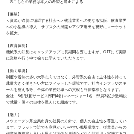
※こちらの業務は本人の希望と適正による
【展望】
＜資源が適切に循環する社会へ＞物流業界への更なる拡販、飲食業界
への小型機の導入、サブスクの展開やアジア進出を視野にマーケット
を拡大。
【教育体制】
機械系の知見はキャッチアップに長期間を要しますが、OJTにて実際
に業務を行う中で徐々に学んでいただきます。
【働く環境】
制度や規制の多い大手志向ではなく、外資系の自由で主体性を持って
裁量大きく働きたい方にフィットした環境です。社内インフラやスキ
ームを整える等、全体の業務効率への貢献も評価指標となります。
全社…8名/技術サービス部門4名(マネージャー1名 部員3名)少数精鋭
で裁量・個々の自律を重んじた組織です。
【魅力】
スウェーデン系企業出身の社長の方針で、個人の自主性を尊重してい
ます。フラットで誰でも意見がいいやすい職場環境で、従業員からの
作業改善提案も良いと思えば面倒な稟議などなく即採用・実施するフ