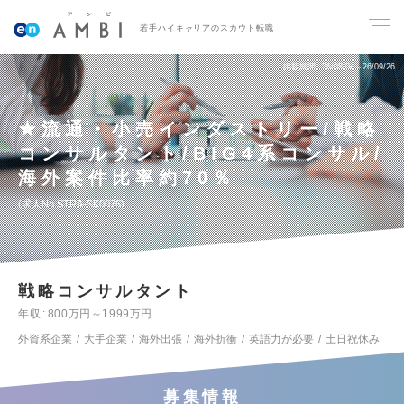
若手ハイキャリアのスカウト転職
掲載期間
26/08/04～26/09/26
★流通・小売インダストリー/戦略
コンサルタント/BIG4系コンサル/
海外案件比率約70％
求人No.STRA-SK0076
戦略コンサルタント
年収
800万円～1999万円
外資系企業
大手企業
海外出張
海外折衝
英語力が必要
土日祝休み
募集情報