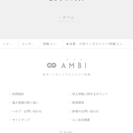
ホーム
ハイク
コンサル
戦略コンサ
★流通・小売インダストリー/戦略コンサ
ラス求
タント系
ルタントの
ルタント/BIG4系コンサル/海外案件比率
人TOP
の転職
転職
約70％の求人情報
若手ハイキャリアのスカウト転職
利用規約
求人情報に関するポリシー
個人情報の取り扱い
推奨環境
ヘルプ・お問い合わせ
参画のお問い合わせ
サイトマップ
エン会社概要
©
en Inc.