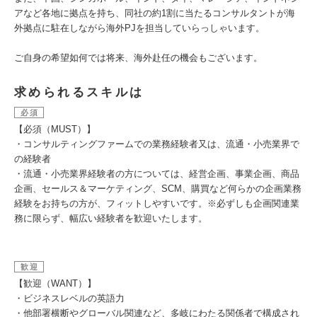
アなど各地に拠点を持ち、同社の約1割に当たるコンサルタントが海
外拠点に駐在しながら海外PJを担当していらっしゃいます。
ご自身の希望如何では将来、海外赴任の機会もございます。
求められるスキルは
必須
【必須（MUST）】
・コンサルティングファームでの業務経験者又は、流通・小売業界で
の経験者
・流通・小売業界経験者の方については、経営企画、事業企画、商品
企画、セールス＆マーケティング、SCM、購買など何らかの企画業務
経験をお持ちの方が、フィットしやすいです。※必ずしも企画関連業
務に限らず、幅広い経験者を歓迎いたします。
歓迎
【歓迎（WANT）】
・ビジネスレベルの英語力
・他部署横断やグローバル関連など、多岐にわたる関係者で構成され