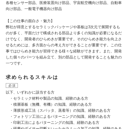
各種センサー部品、医療装置向け部品、宇宙航空機向け部品、自動車
向け部品、一般電子機器向け部品
【この仕事の面白さ・魅力】
弊社が得意とするセラミックパッケージや基板は3次元で展開するも
のが多く、平面だけで構成される部品より多くの知識が必要になるだ
けでなく、開発者のひらめきが重要です。そのひらめき能力を向上さ
せるためには、多方面からの考え方ができることが重要です。この仕
事ではひらめき能力が習得できる様々な経験ができます。また、開発
した個々のパーツを組み立て、別の部品として開発することも魅力の
一つです。
求められるスキルは
必須
以下、いずれかに該当する方
・セラミック材料や製品の知識、経験のある方
・積層基板（無機、有機）の知識、経験のある方
・薄膜形成工法（スパッタ、蒸着等）の知識、経験のある方
・フォトリソ工法によるパターニングの知識、経験のある方
・印刷工法によるパターニングの知識、経験のある方
・研磨やダイサー切断といったセラミック加工の知識、経験のある