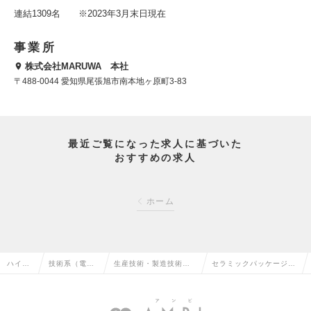
連結1309名 ※2023年3月末日現在
事業所
株式会社MARUWA 本社
〒488-0044 愛知県尾張旭市南本地ヶ原町3-83
最近ご覧になった求人に基づいた
おすすめの求人
ホーム
ハイク
技術系（電
生産技術・製造技術・
セラミックパッケージの
ラス求
気・電子・半
エンジニアリング（電
開発・プロセス開発（試
人TOP
導体）の転職
気・電子）の転職
作）の求人情報