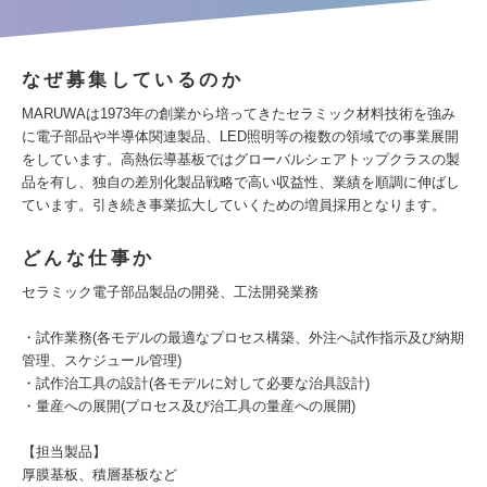
なぜ募集しているのか
MARUWAは1973年の創業から培ってきたセラミック材料技術を強み
に電子部品や半導体関連製品、LED照明等の複数の領域での事業展開
をしています。高熱伝導基板ではグローバルシェアトップクラスの製
品を有し、独自の差別化製品戦略で高い収益性、業績を順調に伸ばし
ています。引き続き事業拡大していくための増員採用となります。
どんな仕事か
セラミック電子部品製品の開発、工法開発業務
・試作業務(各モデルの最適なプロセス構築、外注へ試作指示及び納期
管理、スケジュール管理)
・試作治工具の設計(各モデルに対して必要な治具設計)
・量産への展開(プロセス及び治工具の量産への展開)
【担当製品】
厚膜基板、積層基板など