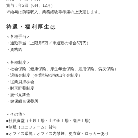
賞与：年2回（6月、12月）
※給与は前職収入、業務経験等考慮の上決定します。
待遇・福利厚生は
＜各種手当＞
・通勤手当（上限月5万／車通勤の場合3万円）
・資格給
＜各種制度＞
・社会保険（健康保険、厚生年金保険、雇用保険、労災保険）
・退職金制度（企業型確定拠出年金制度）
・従業員持株会
・財形貯蓄制度
・慶弔見舞金
・健保組合保養所
＜その他＞
■社員食堂（土岐工場・山の田工場・瀬戸工場）
■制服（ユニフォーム）貸与
■オフィス環境：オフィス内禁煙、更衣室・ロッカーあり