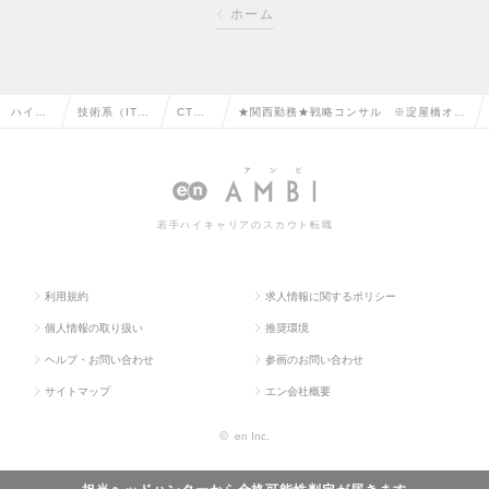
ホーム
ハイク
技術系（IT・
CT
★関西勤務★戦略コンサル ※淀屋橋オフ
ラス求
Web・通信
O・CI
ィス BIG4コンサル/福利厚生充実/リモ
人TOP
系）の転職
Oの転
ートワーク可能の求人情報
職
若手ハイキャリアのスカウト転職
利用規約
求人情報に関するポリシー
個人情報の取り扱い
推奨環境
ヘルプ・お問い合わせ
参画のお問い合わせ
サイトマップ
エン会社概要
©
en Inc.