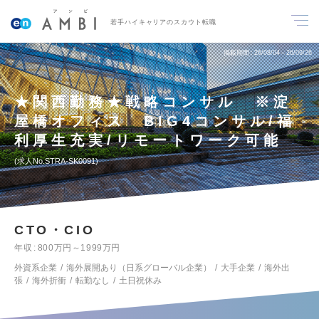
若手ハイキャリアのスカウト転職
掲載期間
26/08/04～26/09/26
★関西勤務★戦略コンサル ※淀
屋橋オフィス BIG4コンサル/福
利厚生充実/リモートワーク可能
求人No.STRA-SK0091
CTO・CIO
年収
800万円～1999万円
外資系企業
海外展開あり（日系グローバル企業）
大手企業
海外出
張
海外折衝
転勤なし
土日祝休み