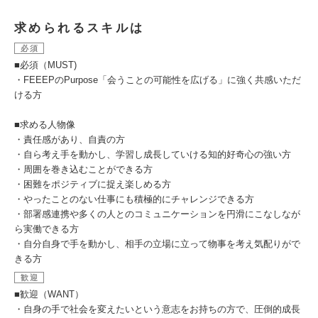
求められるスキルは
必須
■必須（MUST)
・FEEEPのPurpose「会うことの可能性を広げる」に強く共感いただ
ける方
■求める人物像
・責任感があり、自責の方
・自ら考え手を動かし、学習し成長していける知的好奇心の強い方
・周囲を巻き込むことができる方
・困難をポジティブに捉え楽しめる方
・やったことのない仕事にも積極的にチャレンジできる方
・部署感連携や多くの人とのコミュニケーションを円滑にこなしなが
ら実働できる方
・自分自身で手を動かし、相手の立場に立って物事を考え気配りがで
きる方
歓迎
■歓迎（WANT）
・自身の手で社会を変えたいという意志をお持ちの方で、圧倒的成長