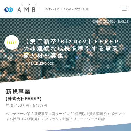
若手ハイキャリアのスカウト転職
掲載期間
26/07/31～26/08/13
【第二新卒/BizDev】FEEEP
の非連続な成長を牽引する事業
家人材を募集
求人No.DLENB-003
新規事業
株式会社FEEEP
年収
400万円～549万円
ベンチャー企業
新規事業・新サービス
1億円以上資金調達済
ポテンシ
ャル採用（未経験可）
フレックス勤務
リモートワーク可能