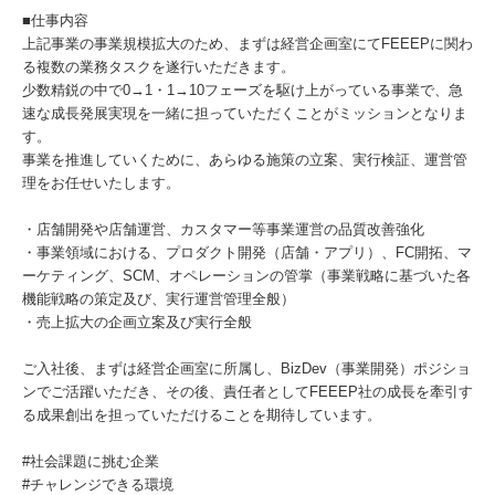
■仕事内容
上記事業の事業規模拡大のため、まずは経営企画室にてFEEEPに関わ
る複数の業務タスクを遂行いただきます。
少数精鋭の中で0→1・1→10フェーズを駆け上がっている事業で、急
速な成長発展実現を一緒に担っていただくことがミッションとなりま
す。
事業を推進していくために、あらゆる施策の立案、実行検証、運営管
理をお任せいたします。
・店舗開発や店舗運営、カスタマー等事業運営の品質改善強化
・事業領域における、プロダクト開発（店舗・アプリ）、FC開拓、マ
ーケティング、SCM、オペレーションの管掌（事業戦略に基づいた各
機能戦略の策定及び、実行運営管理全般）
・売上拡大の企画立案及び実行全般
ご入社後、まずは経営企画室に所属し、BizDev（事業開発）ポジショ
ンでご活躍いただき、その後、責任者としてFEEEP社の成長を牽引す
る成果創出を担っていただけることを期待しています。
#社会課題に挑む企業
#チャレンジできる環境