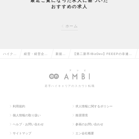
最近ご覧になった求人に基づいた
おすすめの求人
ホーム
ハイクラ
経営・経営企
新規事
【第二新卒/BizDev】FEEEPの非連続
ス求人T
画・事業企画系
業の転
な成長を牽引する事業家人材を募集の
OP
の転職
職
求人情報
若手ハイキャリアのスカウト転職
利用規約
求人情報に関するポリシー
個人情報の取り扱い
推奨環境
ヘルプ・お問い合わせ
参画のお問い合わせ
サイトマップ
エン会社概要