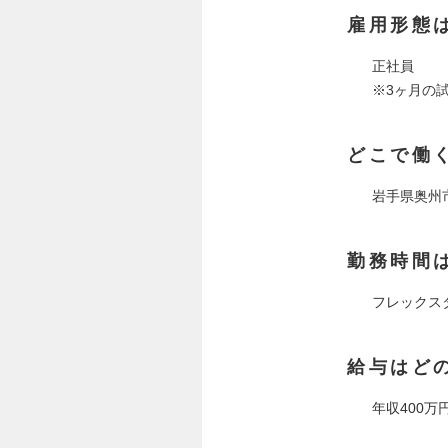
雇用形態
正社員
※3ヶ月の
どこで働
岩手県奥州
勤務時間
フレックスタ
給与はど
年収400万