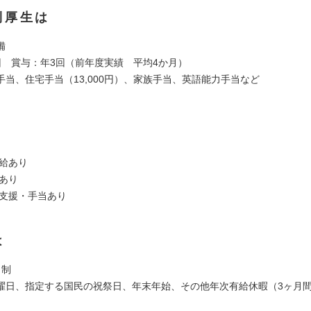
利厚生は
備
回 賞与：年3回（前年度実績 平均4か月）
手当、住宅手当（13,000円）、家族手当、英語能力手当など
支給あり
当あり
得支援・手当あり
は
日制
曜日、指定する国民の祝祭日、年末年始、その他年次有給休暇（3ヶ月間