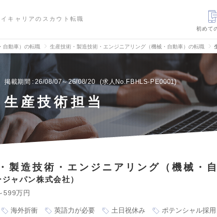
ハイキャリアのスカウト転職
初めて
・自動車）の転職
生産技術・製造技術・エンジニアリング（機械・自動車）の転職
掲載期間
26/08/07～26/08/20
求人No.FBHLS-PE0001
生産技術担当
・製造技術・エンジニアリング（機械・
ージャパン株式会社
～599万円
海外折衝
英語力が必要
土日祝休み
ポテンシャル採用