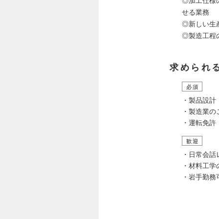
◎加工仕様
せる業務
◎新しい生
◎製造工程
求められ
必須
・製品設計
・製造業の
・運転免許
歓迎
・日常会話
・材料工学
・岩手勤務