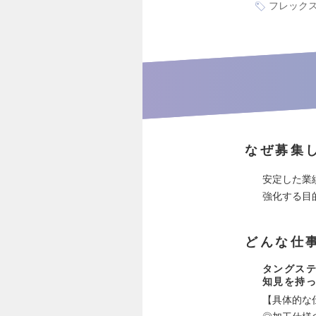
フレック
なぜ募集
安定した業
強化する目
どんな仕
タングス
知見を持
【具体的な