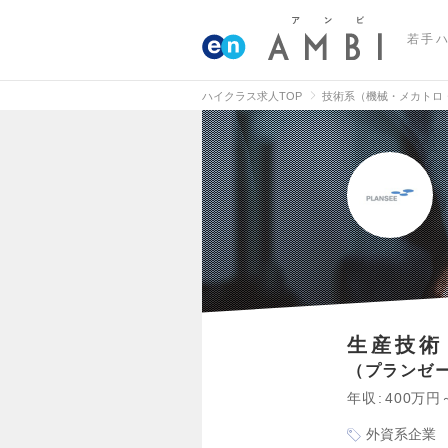
若手
ハイクラス求人TOP
技術系（機械・メカトロ
生産技術
プランゼ
年収
400万円
外資系企業