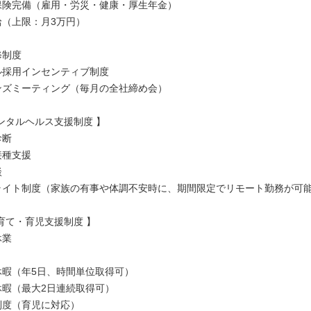
会保険完備（雇用・労災・健康・厚生年金）
給（上限：月3万円）
修制度
ラル採用インセンティブ制度
ハンズミーティング（毎月の全社締め会）
ンタルヘルス支援制度 】
診断
接種支援
談
ドライト制度（家族の有事や体調不安時に、期間限定でリモート勤務が可
育て・育児支援制度 】
休業
護休暇（年5日、時間単位取得可）
会休暇（最大2日連続取得可）
務制度（育児に対応）