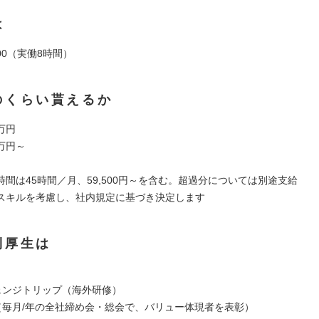
は
9:00（実働8時間）
のくらい貰えるか
0万円
5万円～
間は45時間／月、59,500円～を含む。超過分については別途支給
スキルを考慮し、社内規定に基づき決定します
利厚生は
】
チェンジトリップ（海外研修）
度（毎月/年の全社締め会・総会で、バリュー体現者を表彰）