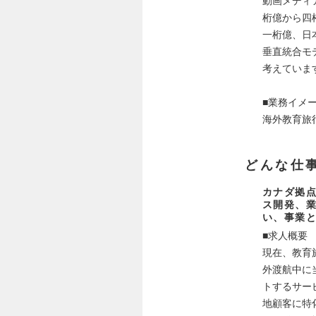
動画メディ
桁億から四
一桁億、日
垂直統合モ
考えていま
■業務イメ
海外教育旅
どんな仕
カナダ拠
ス開発、
い、事業
■求人概要
現在、教育
外渡航中に
トするサー
地顧客に特