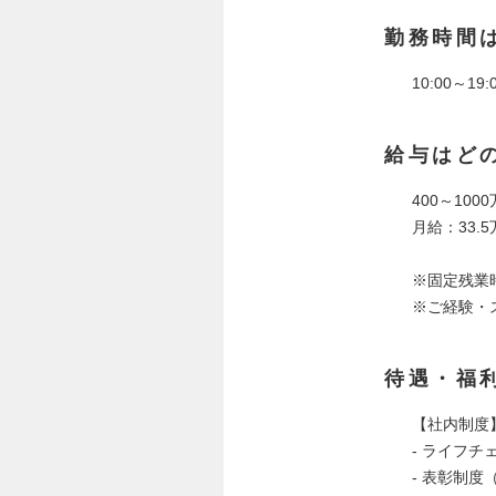
勤務時間
10:00～1
給与はど
400～100
月給：33.
※固定残業時
※ご経験・
待遇・福
【社内制度
- ライフ
- 表彰制