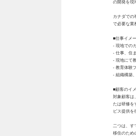
の開発を現
カナダでの
で必要な業
■仕事イメ
- 現地で
- 仕事、
- 現地に
- 教育体験
- 組織構築
■顧客のイ
対象顧客は
たは研修を
ビス提供を
二つは、す
移住のため