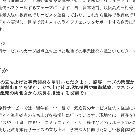
アを共通基盤として海外事業を急成長させている株式会社ブルードは、
桁億へスケールするフェーズにいます。自己資本経営、取扱高約三桁億
本最大級の教育旅行サービスを運営しており、これから世界で教育旅行
デルを実現し、世界で最も人々のライフチェンジをサポートする企業に
す。
ージ
行サービスのカナダ拠点立ち上げと現地での事業開発を担当いただきま
事か
点の立ち上げと事業開発を牽引いただきます。顧客ニーズの策定か
業績創出までを遂行。立ち上げ後は現地採用や組織構築、マネジメ
と組織の両側面から成長を推進する役割です
旅行サービスでは、留学前・中・後で一気通貫のサービス提供を強固に
当たる海外拠点の立ち上げを積極的に行っています。現地では、顧客を
ビスや、仕事、住まい、コミュニティ、ビザ、移住などのサポートのみ
化した教育旅行サービスの立ち上げ、学校法人に向けた新しい教育体験