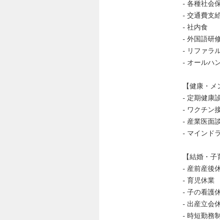
- 各種社
- 交通費支
- 社内食
- 外国語研
- リファ
- オール
【健康・メ
- 定期健康
- ワクチン
- 産業医面
- マイン
【結婚・子
- 産前産後
- 育児休業
- 子の看
- 出産立
- 時短勤