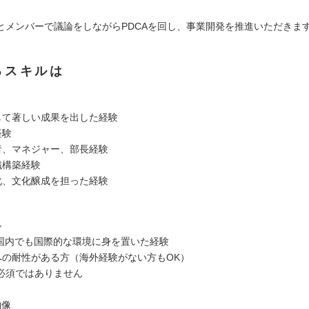
とメンバーで議論をしながらPDCAを回し、事業開発を推進いただきま
るスキルは
通して著しい成果を出した経験
経験
任者、マネジャー、部長経験
織構築経験
準化、文化醸成を担った経験
ル
験/国内でも国際的な環境に身を置いた経験
性への耐性がある方（海外経験がない方もOK）
必須ではありません
物像