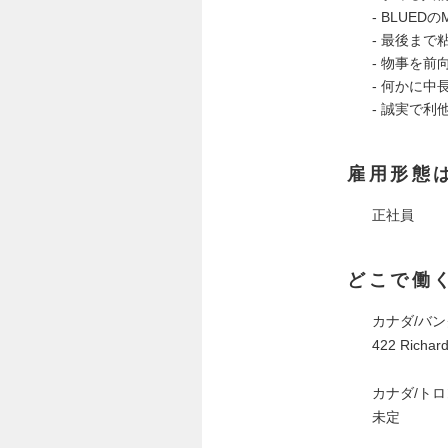
- BLUEDのM
- 最後まで
- 物事を
- 何かに
- 誠実で
雇用形態
正社員
どこで働
カナダ/バ
422 Richar
カナダ/ト
未定