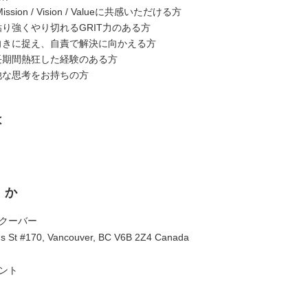
ission / Vision / Valueに共感いただける方
粘り強くやり切れるGRIT力のある方
前向きに捉え、自責で解決に向かえる方
中長期間熱狂した経験のある方
利他な思考をお持ちの方
は
くか
ンクーバー
ds St #170, Vancouver, BC V6B 2Z4 Canada
ロント