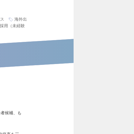
ス
海外出
採用（未経験
任者候補、も