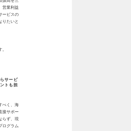
取扱高を三
、営業利益
サービスの
なりたいと
す。
らサービ
ントも担
すべく、海
直接サポー
ならず、現
プログラム