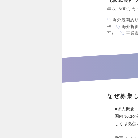
株式会社
年収
500万円
海外展開あ
張
海外折
可）
事業
なぜ募集
■求人概要
国内No.1
しくは拠点