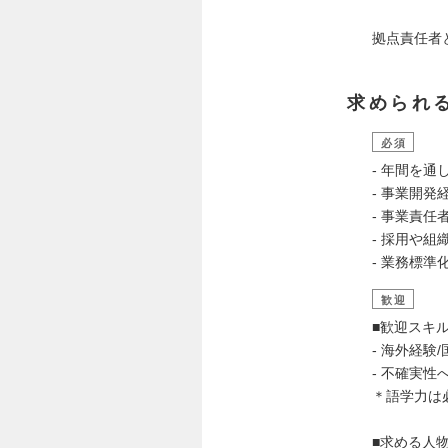
拠点責任者
求められ
必須
- 年間を
- 事業開発
- 事業責
- 採用や組
- 業務標
歓迎
■歓迎スキ
- 海外経
- 不確実
＊語学力は
■求める人