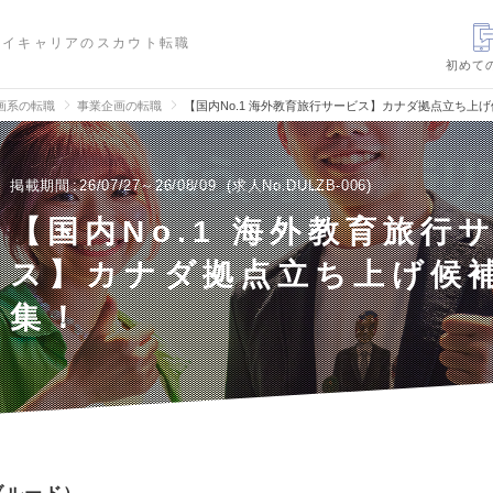
ハイキャリアのスカウト転職
初めて
画系の転職
事業企画の転職
【国内No.1 海外教育旅行サービス】カナダ拠点立ち上
掲載期間
26/07/27～26/08/09
求人No.DULZB-006
【国内No.1 海外教育旅行
ス】カナダ拠点立ち上げ候
集！