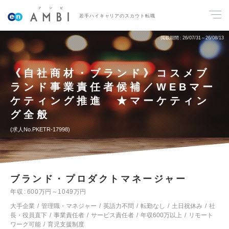
若手ハイキャリアのスカウト転職
掲載期間
26/07/31～26/08/13
《自社商材・ブランド》コスメブ
ランド事業責任者候補／WEBマー
ケティング推進 ★マーケティン
グ全般
求人No.PKETR-17998
ブランド・プロダクトマネージャー
年収
600万円～1049万円
大手企業
管理職・マネジャー
英語力不問
転勤なし
土日祝休み
社
長・役員直下
事業責任者
サービス責任者
年収600万以上
リモート
ワーク可能
育児支援制度