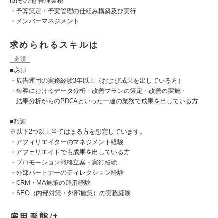
(3)その他 管理業務
・予算策定・予実管理の仕組み構築及び実行
・メンバーマネジメント
求められるスキルは
必須
■必須
・広告運用の実務経験3年以上（および成果を出している方）
・集客におけるデータ分析・改善プランの策定・改善の実施・
結果分析からのPDCAといった一連の業務で成果を出している方
■歓迎
※以下2つ以上当てはまる方を想定しています。
・アフィリエイターのマネジメント経験
・アフェリエイトでも成果を出している方
・プロモーション戦略立案・実行経験
・外部パートナーのディレクション経験
・CRM・MA施策の運用経験
・SEO（内部対策・外部施策）の実務経験
雇用形態は