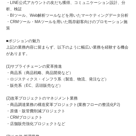
・LINE公式アカウントの友だち獲得、コミュニケーション設計、分
析、検証
・BIツール、Web解析ツールなどを用いたマーケティングデータ分析
・CRMツール・MAツールを用いた既存顧客向けのプロモーション施
策
■ポジションの魅力
上記の業務内容に留まらず、以下のように幅広い業務を経験する機会
があります。
(1)サプライチェーンの変革推進
・商品系（商品戦略、商品開発など）
・ロジスティクス・インフラ系（製造、物流、発注など）
・販売系（EC、店頭販売など）
(2)改革プロジェクトのマネジメント業務
・商品調達業務の構造変革プロジェクト(業務フローの整流化PJ)
・原価・販管費削減プロジェクト
・CRMプロジェクト
・店舗販売強化プロジェクトなど