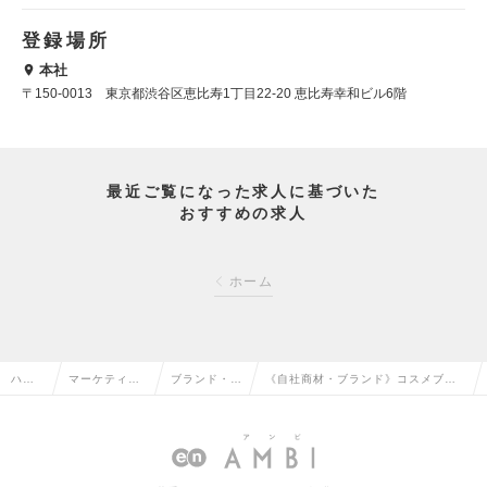
登録場所
本社
〒150-0013 東京都渋谷区恵比寿1丁目22-20 恵比寿幸和ビル6階
最近ご覧になった求人に基づいた
おすすめの求人
ホーム
ハイ
マーケティン
ブランド・プ
《自社商材・ブランド》コスメブラ
クラ
グ・販促企
ロダクトマネ
ンド事業責任者候補／WEBマーケテ
ス求
画・商品開発
ージャーの転
ィング推進 ★マーケティング全般
人TO
系の転職
職
の求人情報