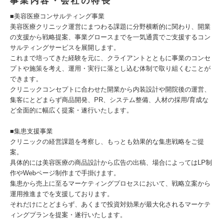
事業内容・会社の特長
■美容医療コンサルティング事業
美容医療クリニック運営にまつわる課題に分野横断的に関わり、開業
の支援から戦略提案、事業グロースまでを一気通貫でご支援するコン
サルティングサービスを展開します。
これまで培ってきた経験を元に、クライアントとともに事業のコンセ
プトや施策を考え、運用・実行に落とし込む体制で取り組くむことが
できます。
クリニックコンセプトに合わせた開業から内装設計や開院後の運営、
集客にとどまらず商品開発、PR、システム整備、人材の採用/育成な
ど全面的に幅広く提案・遂行いたします。
■集患支援事業
クリニックの経営課題を考察し、もっとも効果的な集患戦略をご提
案。
具体的には美容医療の商品設計から広告の出稿、場合によってはLP制
作やWebページ制作まで手掛けます。
集患から売上に至るマーケティングプロセスにおいて、戦略立案から
運用推進までを支援しております。
それだけにとどまらず、あくまで投資対効果が最大化されるマーケテ
ィングプランを提案・遂行いたします。