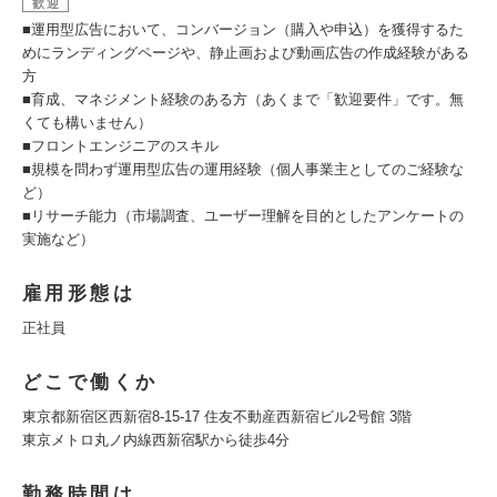
歓迎
■運用型広告において、コンバージョン（購入や申込）を獲得するた
めにランディングページや、静止画および動画広告の作成経験がある
方
■育成、マネジメント経験のある方（あくまで「歓迎要件」です。無
くても構いません）
■フロントエンジニアのスキル
■規模を問わず運用型広告の運用経験（個人事業主としてのご経験な
ど）
■リサーチ能力（市場調査、ユーザー理解を目的としたアンケートの
実施など）
雇用形態は
正社員
どこで働くか
東京都新宿区西新宿8-15-17 住友不動産西新宿ビル2号館 3階
東京メトロ丸ノ内線西新宿駅から徒歩4分
勤務時間は