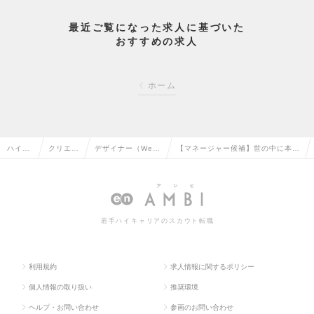
最近ご覧になった求人に基づいた
おすすめの求人
ホーム
ハイク
クリエイ
デザイナー（We
【マネージャー候補】世の中に本当
ラス求
ティブ系
b・モバイル・ゲー
に売れる広告を生み出す広告クリエ
人TOP
の転職
ム関連）の転職
イター募集！の求人情報
若手ハイキャリアのスカウト転職
利用規約
求人情報に関するポリシー
個人情報の取り扱い
推奨環境
ヘルプ・お問い合わせ
参画のお問い合わせ