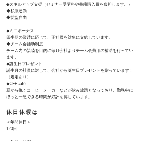
◆スキルアップ支援（セミナー受講料や書籍購入費を負担します。）
◆私服通勤
◆髪型自由
◆ミニボーナス
四半期の業績に応じて、正社員を対象に支給しています。
◆チーム会補助制度
チーム内の親睦を目的に毎月会社よりチーム会費用の補助を行ってい
ます。
◆誕生日プレゼント
誕生月の社員に対して、会社から誕生日プレゼントを贈っています！
（規定あり）
◆CFPcafé
豆から挽くコーヒーメーカーなどが飲み放題となっており、勤務中に
ほっと一息できる時間が好評を博しています。
休日休暇は
＜年間休日＞
120日