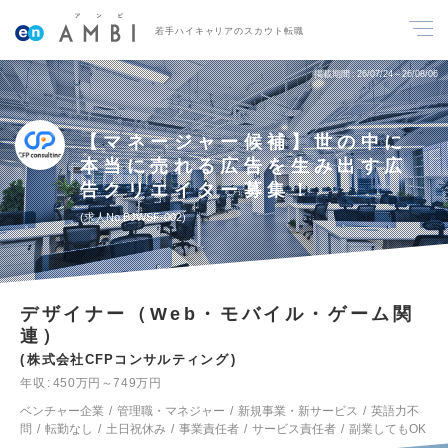
若手ハイキャリアのスカウト転職
掲載期間
26/07/24～26/08/06
【マネージャー候補】世の中に
本当に売れる広告を生み出す広
告クリエイター募集！
求人No.BJWSF-002
デザイナー（Web・モバイル・ゲーム関
連）
株式会社CFPコンサルティング
年収
450万円～749万円
ベンチャー企業
管理職・マネジャー
新規事業・新サービス
英語力不
問
転勤なし
土日祝休み
事業責任者
サービス責任者
副業してもOK