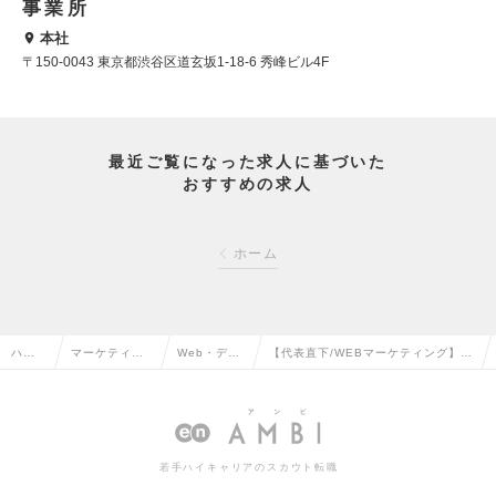
事業所
本社
〒150-0043 東京都渋谷区道玄坂1-18-6 秀峰ビル4F
最近ご覧になった求人に基づいた
おすすめの求人
ホーム
ハイク
マーケティン
Web・デジ
【代表直下/WEBマーケティング】
ラス求
グ・販促企
タルマーケ
『筋肉食堂』でマスコミも注目！事
人TO
画・商品開発
ティングの
業拡大フェーズの食のベンチャーの
P
系の転職
転職
求人情報
若手ハイキャリアのスカウト転職