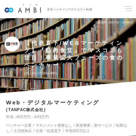
若手ハイキャリアのスカウト転職
掲載期間
26/07/31～26/08/13
【代表直下/WEBマーケティン
グ】『筋肉食堂』でマスコミも
注目！事業拡大フェーズの食の
ベンチャー
求人No.DTSNQ-006
Web・デジタルマーケティング
TANPAC株式会社
年収
400万円～649万円
ベンチャー企業
マネジメント業務なし
新規事業・新サービス
転勤な
し
土日祝休み
社長・役員直下
年収600万以上