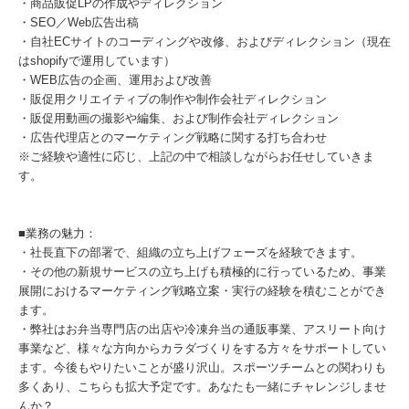
・商品販促LPの作成やディレクション
・SEO／Web広告出稿
・自社ECサイトのコーディングや改修、およびディレクション（現在
はshopifyで運用しています）
・WEB広告の企画、運用および改善
・販促用クリエイティブの制作や制作会社ディレクション
・販促用動画の撮影や編集、および制作会社ディレクション
・広告代理店とのマーケティング戦略に関する打ち合わせ
※ご経験や適性に応じ、上記の中で相談しながらお任せしていきま
す。
■業務の魅力：
・社長直下の部署で、組織の立ち上げフェーズを経験できます。
・その他の新規サービスの立ち上げも積極的に行っているため、事業
展開におけるマーケティング戦略立案・実行の経験を積むことができ
ます。
・弊社はお弁当専門店の出店や冷凍弁当の通販事業、アスリート向け
事業など、様々な方向からカラダづくりをする方々をサポートしてい
ます。今後もやりたいことが盛り沢山。スポーツチームとの関わりも
多くあり、こちらも拡大予定です。あなたも一緒にチャレンジしませ
んか？