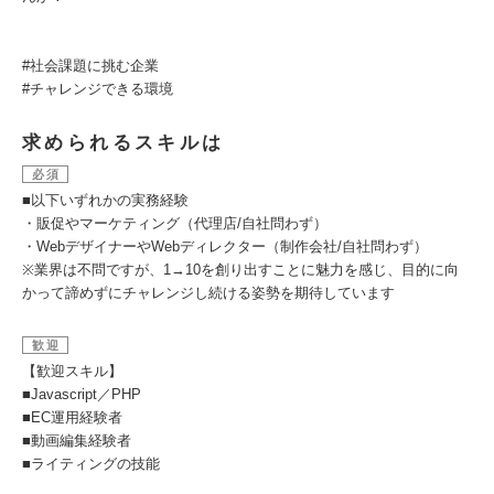
#社会課題に挑む企業
#チャレンジできる環境
求められるスキルは
必須
■以下いずれかの実務経験
・販促やマーケティング（代理店/自社問わず）
・WebデザイナーやWebディレクター（制作会社/自社問わず）
※業界は不問ですが、1→10を創り出すことに魅力を感じ、目的に向
かって諦めずにチャレンジし続ける姿勢を期待しています
歓迎
【歓迎スキル】
■Javascript／PHP
■EC運用経験者
■動画編集経験者
■ライティングの技能