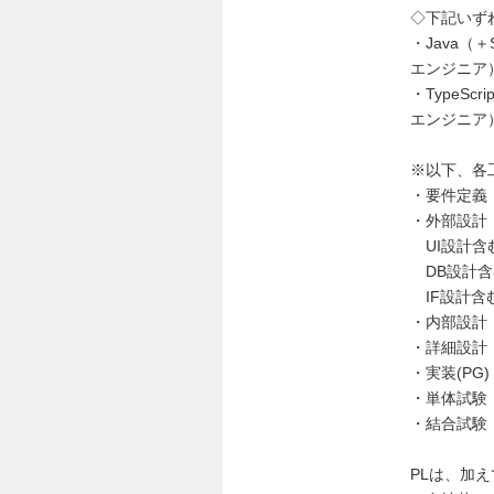
◇下記いず
・Java（
エンジニア
・TypeS
エンジニア
※以下、各
・要件定義
・外部設計
UI設計含
DB設計含
IF設計含
・内部設計
・詳細設計
・実装(PG
・単体試験
・結合試験
PLは、加