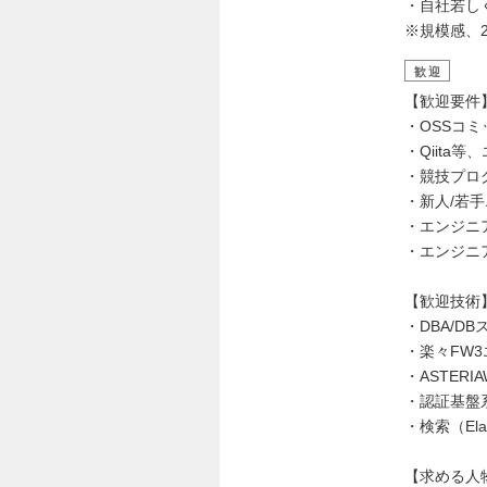
・自社若し
※規模感、2
歓迎
【歓迎要件
・OSSコ
・Qiita
・競技プロ
・新人/若
・エンジニ
・エンジニ
【歓迎技術
・DBA/DB
・楽々FW
・ASTERIA
・認証基盤系（
・検索（Ela
【求める人