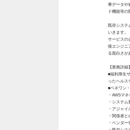
事データや
ド機能等の
既存システ
いきます。
サービスの
後エンジニ
る面白さが
【業務詳細
■福利厚生
ったヘルス
■ベネワン
・AWSマ
・システム
・アジャイ
・関係者と
・ベンダー
・既存シス