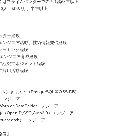
くはプライムベンダーでのPL経験5年以上
0人～50人/月、半年以上
】
ミッター経験
等、エンジニア活動、技術情報発信経験
グラミング経験
手エンジニア育成経験
ア組織マネジメント経験
ア採用活動経験
】
スペシャリスト（PostgreSQL等OSS-DB)
3エンジニア
Warp or DataSpiderエンジニア
OpenID,SSO,Auth2.0）エンジニア
sticsearch）エンジニア
物像】