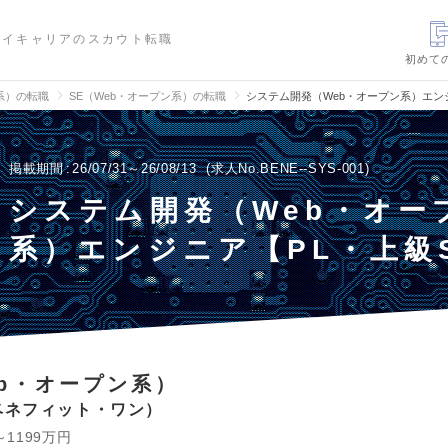
ハイキャリアのスカウト転職
初めて
信系）の転職
SE（Web・オープン系）の転職
システム開発（Web・オープン系）エン
掲載期間
26/07/31～26/08/13
求人No.BENE--SYS-001
システム開発（Web・オー
系）エンジニア【PL・上級
eb・オープン系）
ベネフィット・ワン
～1199万円