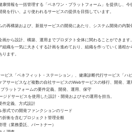
健康情報を一括管理する「ベネワン・プラットフォーム」を提供し、今
開発を行い、より使われるサービスの提供を目指しています。
ムの再構築および、新規サービスの開発にあたり、システム開発の内製
企画から設計、構築、運用までプロダクト全体に関わることができます
ア組織を一気に大きくする計画を進めており、組織を作っていく過程か
あります。
】
サービス「ベネフィット・ステーション」、健康診断代行サービス「ハ
ケアサービスなど複数の自社サービスのWebサービスの移行、開発、運
・プラットフォームの要件定義、開発、運用、保守
ネージドサービスを使用した設計・開発およびその運用を担当。
要件定義、方式設計
ル形式での開発ファンクションのリード
の折衝を含むプロジェクト管理全般
管理（業務委託、パートナー）
テム調査