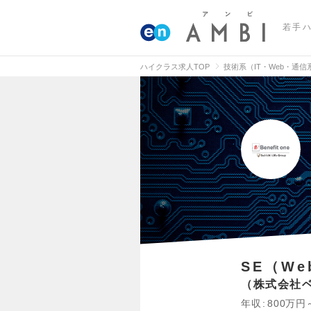
若手
ハイクラス求人TOP
技術系（IT・Web・通
SE（W
株式会社
年収
800万円