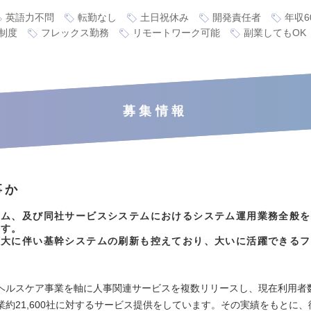
英語力不問
転勤なし
土日祝休み
開発責任者
年収6
制度
フレックス勤務
リモートワーク可能
副業してもOK
募集情報
事か
テム、及び同社サービスシステムにおけるシステム運用業務全般を
ます。
拡大に伴い基幹システムの刷新も控えており、大いに活躍できるフ
】
ヘルスケア事業を軸に人事関連サービスを複数リリースし、現在利用者数約
業約21,600社に対するサービス提供をしています。その実績をもとに