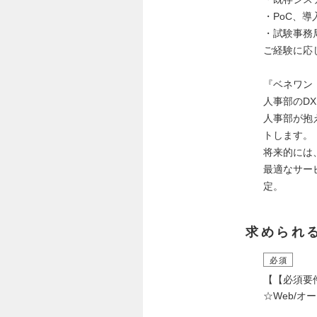
・PoC、導
・試験事務局
ご経験に応
『ベネワン
人事部のD
人事部が抱
トします。
将来的には
最適なサー
定。
求められ
必須
【【必須要
☆Web/オ