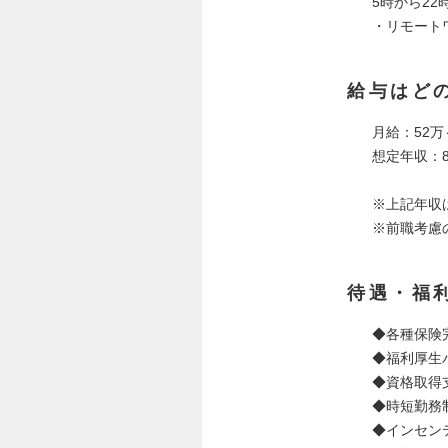
5時から22時
・リモート
給与はど
月給：52万
想定年収：8
※上記年収
※前職考慮
待遇・福
◆各種保険
◆福利厚生
◆資格取得
◆時短勤務
◆インセン