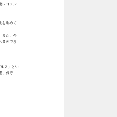
後レコメン
化を進めて
。また、今
ら参画でき
ピルス」とい
用、保守