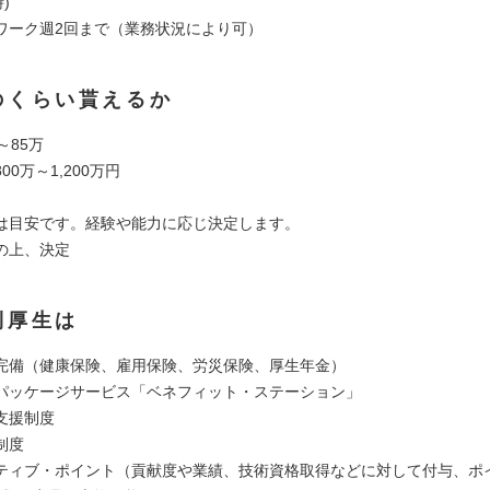
)
ワーク週2回まで（業務状況により可）
のくらい貰えるか
～85万
00万～1,200万円
は目安です。経験や能力に応じ決定します。
の上、決定
利厚生は
完備（健康保険、雇用保険、労災保険、厚生年金）
パッケージサービス「ベネフィット・ステーション」
支援制度
制度
ティブ・ポイント（貢献度や業績、技術資格取得などに対して付与、ポ