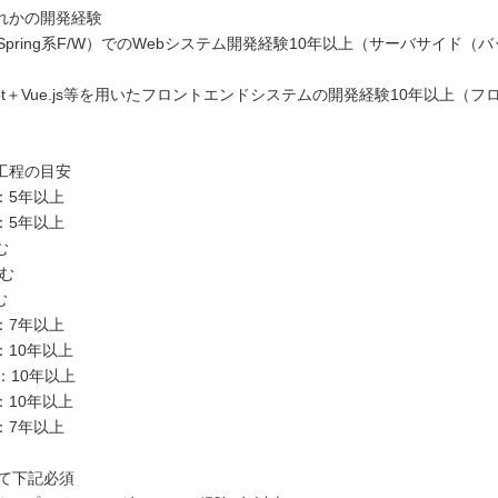
れかの開発経験
＋Spring系F/W）でのWebシステム開発経験10年以上（サーバサイド（
）
cript＋Vue.js等を用いたフロントエンドシステムの開発経験10年以上（
）
工程の目安
：5年以上
：5年以上
む
む
む
：7年以上
：10年以上
)：10年以上
：10年以上
：7年以上
えて下記必須