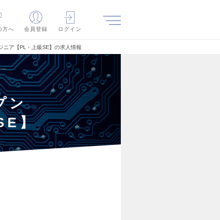
の方へ
会員登録
ログイン
ジニア【PL・上級SE】の求人情報
プン
SE】